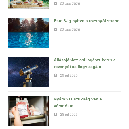
03 aug 2026
Este 8-ig nyitva a rozsnyói strand
03 aug 2026
Állásajánlat: csillagászt keres a
rozsnyói csillagvizsgáló
29 júl 2026
Nyáron is szükség van a
véradókra
28 júl 2026