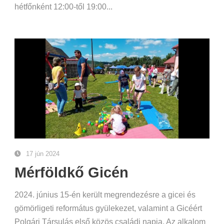
hétfőnként 12:00-től 19:00...
17 jún 2024
Mérföldkő Gicén
2024. június 15-én került megrendezésre a gicei és
gömörligeti református gyülekezet, valamint a Gicéért
Polgári Társulás első közös családi napja. Az alkalom