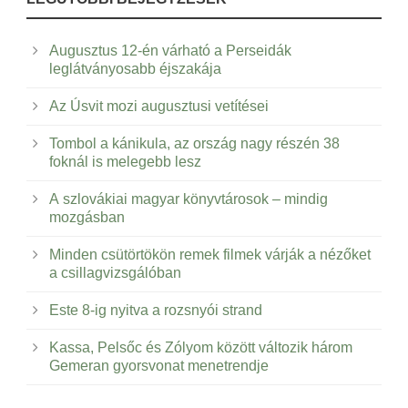
Augusztus 12-én várható a Perseidák
leglátványosabb éjszakája
Az Úsvit mozi augusztusi vetítései
Tombol a kánikula, az ország nagy részén 38
foknál is melegebb lesz
A szlovákiai magyar könyvtárosok – mindig
mozgásban
Minden csütörtökön remek filmek várják a nézőket
a csillagvizsgálóban
Este 8-ig nyitva a rozsnyói strand
Kassa, Pelsőc és Zólyom között változik három
Gemeran gyorsvonat menetrendje