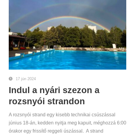
17 jún 2024
Indul a nyári szezon a
rozsnyói strandon
A rozsnyói strand egy kisebb technikai csúszással
június 18-án, kedden nyitja meg kapuit, méghozzá 6:00
órakor egy frissítő reggeli úszással. A strand