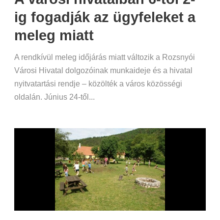
ig fogadják az ügyfeleket a
meleg miatt
A rendkívül meleg időjárás miatt változik a Rozsnyói
Városi Hivatal dolgozóinak munkaideje és a hivatal
nyitvatartási rendje – közölték a város közösségi
oldalán. Június 24-től...