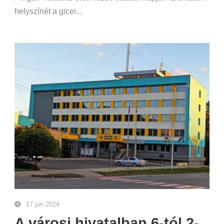
helyszínét a gicei...
17 jún 2024
A városi hivatalban 6-tól 2-