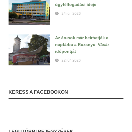
ügyfélfogadási ideje
24 jún 2026
Az árusok már beírhatják a
naptárba a Rozsnyói Vásár
időpontját
22 jún 2026
KERESS A FACEBOOKON
LEGUTÓBBI BEJEGYZÉSEK