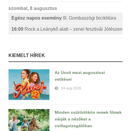
szombat, 8 augusztus
Egész napos esemény
III. Gombaszögi biciklitúra
16:00
Rock a Leánykő alatt – zenei fesztivál Jólészen
KIEMELT HÍREK
Az Úsvit mozi augusztusi
vetítései
04 aug 2026
Minden csütörtökön remek filmek
várják a nézőket a
csillagvizsgálóban