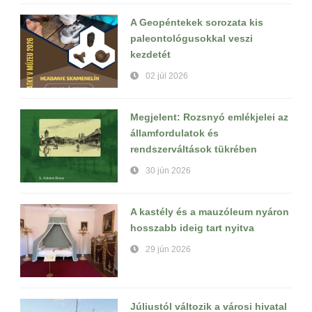
A Geopéntekek sorozata kis
paleontológusokkal veszi
kezdetét
02 júl 2026
Megjelent: Rozsnyó emlékjelei az
államfordulatok és
rendszerváltások tükrében
30 jún 2026
A kastély és a mauzóleum nyáron
hosszabb ideig tart nyitva
29 jún 2026
Júliustól változik a városi hivatal