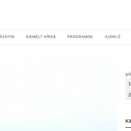
YÁZATOK
KIEMELT HÍREK
PROGRAMOK
AJÁNLÓ
pé
1
2
K