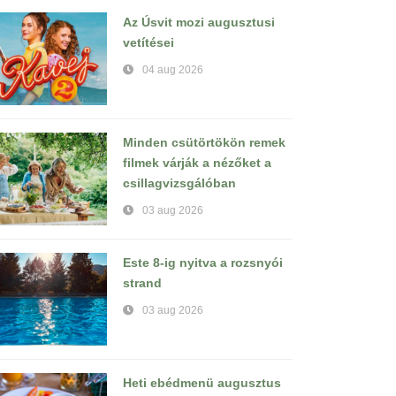
Az Úsvit mozi augusztusi
vetítései
04 aug 2026
Minden csütörtökön remek
filmek várják a nézőket a
csillagvizsgálóban
03 aug 2026
Este 8-ig nyitva a rozsnyói
strand
03 aug 2026
Heti ebédmenü augusztus