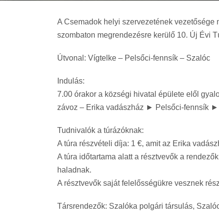
A Csemadok helyi szervezetének vezetősége min
szombaton megrendezésre kerülő 10. Új Évi T
Útvonal: Vígtelke – Pelsőci-fennsík – Szalóc
Indulás:
7.00 órakor a községi hivatal épülete elől gya
závoz – Erika vadászház ► Pelsőci-fennsík ►
Tudnivalók a túrázóknak:
A túra részvételi díja: 1 €, amit az Erika vadászh
A túra időtartama alatt a résztvevők a rendezők
haladnak.
A résztvevők saját felelősségükre vesznek részt
Társrendezők: Szalóka polgári társulás, Szaló