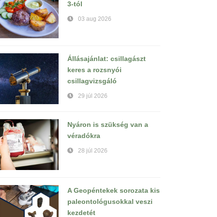
3-tól
03 aug 2026
Állásajánlat: csillagászt
keres a rozsnyói
csillagvizsgáló
29 júl 2026
Nyáron is szükség van a
véradókra
28 júl 2026
A Geopéntekek sorozata kis
paleontológusokkal veszi
kezdetét