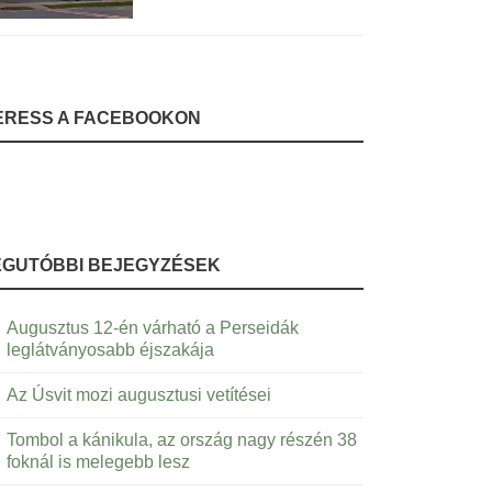
ERESS A FACEBOOKON
EGUTÓBBI BEJEGYZÉSEK
Augusztus 12-én várható a Perseidák
leglátványosabb éjszakája
Az Úsvit mozi augusztusi vetítései
Tombol a kánikula, az ország nagy részén 38
foknál is melegebb lesz