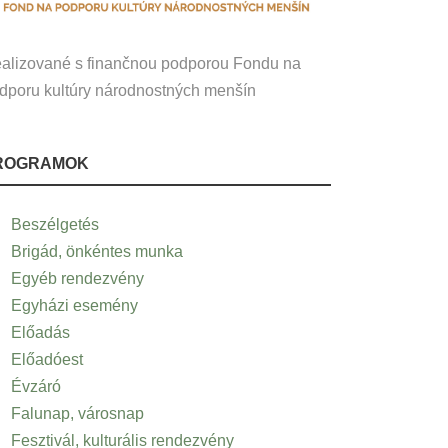
alizované s finančnou podporou Fondu na
dporu kultúry národnostných menšín
ROGRAMOK
Beszélgetés
Brigád, önkéntes munka
Egyéb rendezvény
Egyházi esemény
Előadás
Előadóest
Évzáró
Falunap, városnap
Fesztivál, kulturális rendezvény