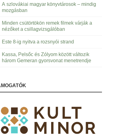
A szlovákiai magyar könyvtárosok – mindig
mozgásban
Minden csütörtökön remek filmek várják a
nézőket a csillagvizsgálóban
Este 8-ig nyitva a rozsnyói strand
Kassa, Pelsőc és Zólyom között változik
három Gemeran gyorsvonat menetrendje
ÁMOGATÓK