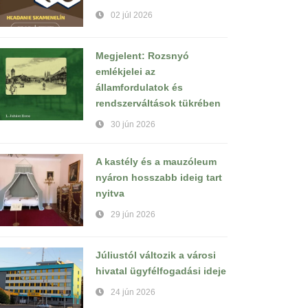
02 júl 2026
Megjelent: Rozsnyó
emlékjelei az
államfordulatok és
rendszerváltások tükrében
30 jún 2026
A kastély és a mauzóleum
nyáron hosszabb ideig tart
nyitva
29 jún 2026
Júliustól változik a városi
hivatal ügyfélfogadási ideje
24 jún 2026