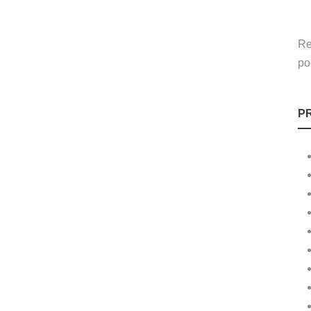
Re
po
P