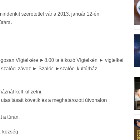
denkit szeretettel vár a 2013. január 12-én,
úrára.
logosan Vígtelkére ►8.00 találkozó Vígtelkén ► vígtelkei
 szalóci závoz ► Szalóc ►szalóci kultúrház
áznál kell kifizetni.
 utasításait követik és a meghatározott útvonalon
 a túrán.
c község