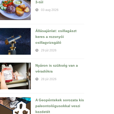
3-tól
03 aug 2026
Állásajánlat: csillagászt
keres a rozsnyói
csillagvizsgáló
29 júl 2026
Nyáron is szükség van a
véradókra
28 júl 2026
A Geopéntekek sorozata kis
paleontológusokkal veszi
kezdetét