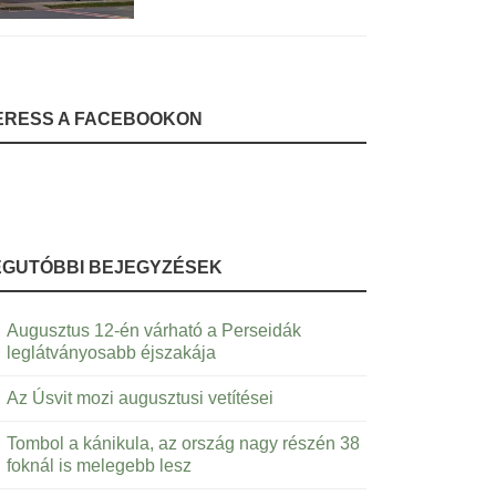
ERESS A FACEBOOKON
EGUTÓBBI BEJEGYZÉSEK
Augusztus 12-én várható a Perseidák
leglátványosabb éjszakája
Az Úsvit mozi augusztusi vetítései
Tombol a kánikula, az ország nagy részén 38
foknál is melegebb lesz