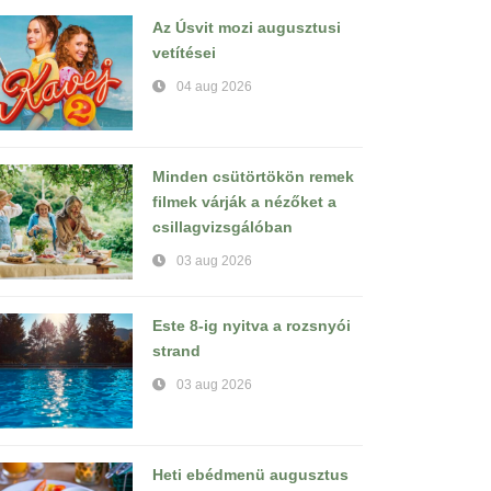
Az Úsvit mozi augusztusi
vetítései
04 aug 2026
Minden csütörtökön remek
filmek várják a nézőket a
csillagvizsgálóban
03 aug 2026
Este 8-ig nyitva a rozsnyói
strand
03 aug 2026
Heti ebédmenü augusztus