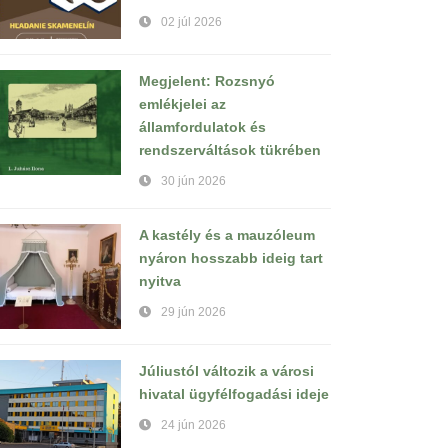
02 júl 2026
Megjelent: Rozsnyó
emlékjelei az
államfordulatok és
rendszerváltások tükrében
30 jún 2026
A kastély és a mauzóleum
nyáron hosszabb ideig tart
nyitva
29 jún 2026
Júliustól változik a városi
hivatal ügyfélfogadási ideje
24 jún 2026