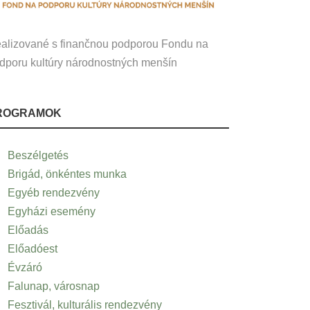
alizované s finančnou podporou Fondu na
dporu kultúry národnostných menšín
ROGRAMOK
Beszélgetés
Brigád, önkéntes munka
Egyéb rendezvény
Egyházi esemény
Előadás
Előadóest
Évzáró
Falunap, városnap
Fesztivál, kulturális rendezvény