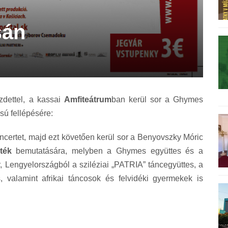
sán
zdettel, a kassai
Amfiteátrum
ban kerül sor a Ghymes
ú fellépésére:
certet, majd ezt követően kerül sor a Benyovszky Móric
ték
bemutatására, melyben
a Ghymes együttes és a
r,
Lengyelországból a sziléziai „PATRIA” táncegyüttes, a
, valamint afrikai táncosok és felvidéki gyermekek is