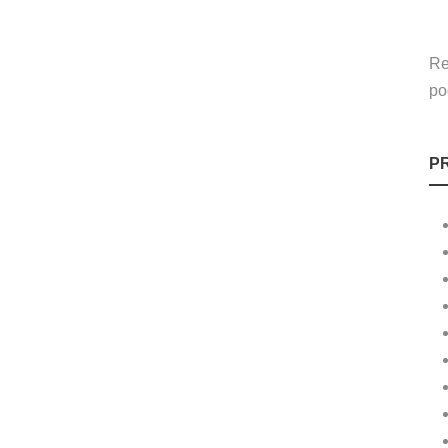
Re
po
P