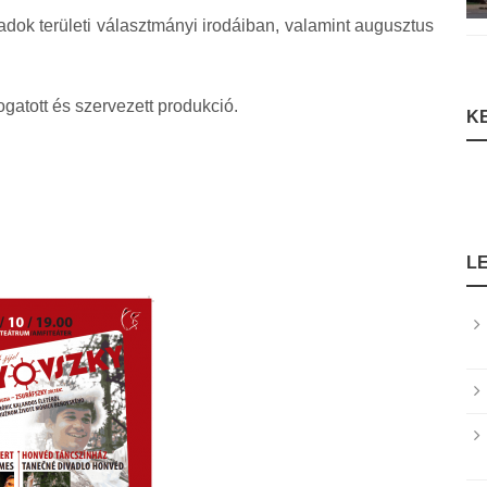
dok területi választmányi irodáiban, valamint augusztus
atott és szervezett produkció.
K
L