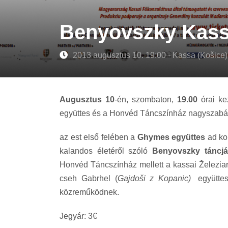
Benyovszky Kas
2013 augusztus 10. 19:00 - Kassa (Košice)
Augusztus 10
-én, szombaton,
19.00
órai ke
együttes és a Honvéd Táncszínház nagyszabás
az est első felében a
Ghymes együttes
ad kon
kalandos életéről szóló
Benyovszky táncjá
Honvéd Táncszínház mellett a kassai
Železia
cseh Gabrhel (
Gajdoši z Kopanic)
együttes
közreműködnek.
Jegyár: 3
€