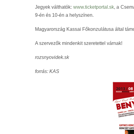
Jegyek v
álthatók:
www.ticketportal.sk
, a Csema
9-én és 10-én a helyszínen.
Magyarország Kassai Főkonzulátusa által támog
A szervezők mindenkit szeretettel várnak!
rozsnyovidek.sk
forrás: KAS