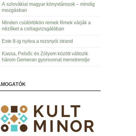
A szlovákiai magyar könyvtárosok – mindig
mozgásban
Minden csütörtökön remek filmek várják a
nézőket a csillagvizsgálóban
Este 8-ig nyitva a rozsnyói strand
Kassa, Pelsőc és Zólyom között változik
három Gemeran gyorsvonat menetrendje
ÁMOGATÓK