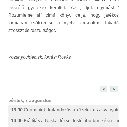
beszélő gyerekek kerültek. Az „Értjük egymást /
Rozumieme si“ című könyv célja, hogy játékos
formában csökkentse a nyelvi korlátokból fakadó
stresszt és feszültséget.“
-rozsnyovidek.sk, forrás: Rovás
<
>
péntek, 7 augusztus
13:00
Geopéntek: kalandozás a kőzetek és ásványok izg
16:00
Kiállítás a Baska József festőtáborban készült műv