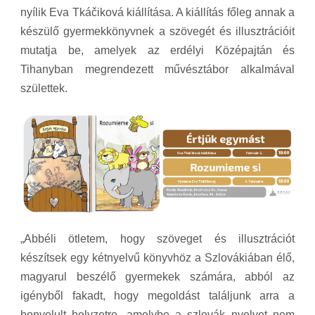
nyílik Eva Tkáčiková kiállítása. A kiállítás főleg annak a
készülő gyermekkönyvnek a szövegét és illusztrációit
mutatja be, amelyek az erdélyi Középajtán és
Tihanyban megrendezett művésztábor alkalmával
születtek.
„Abbéli ötletem, hogy szöveget és illusztrációt
készítsek egy kétnyelvű könyvhöz a Szlovákiában élő,
magyarul beszélő gyermekek számára, abból az
igényből fakadt, hogy megoldást találjunk arra a
bonyolult helyzetre, amelybe a szlovák nyelvet nem