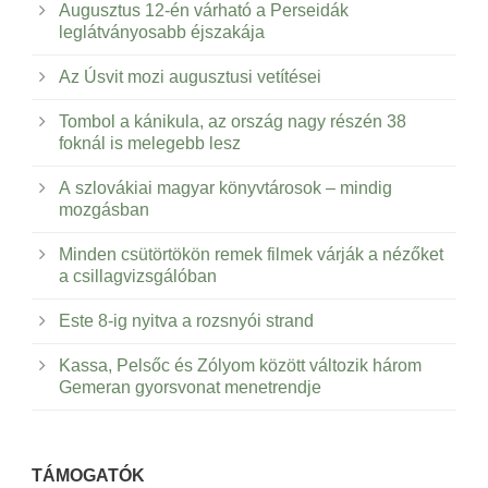
Augusztus 12-én várható a Perseidák
leglátványosabb éjszakája
Az Úsvit mozi augusztusi vetítései
Tombol a kánikula, az ország nagy részén 38
foknál is melegebb lesz
A szlovákiai magyar könyvtárosok – mindig
mozgásban
Minden csütörtökön remek filmek várják a nézőket
a csillagvizsgálóban
Este 8-ig nyitva a rozsnyói strand
Kassa, Pelsőc és Zólyom között változik három
Gemeran gyorsvonat menetrendje
TÁMOGATÓK