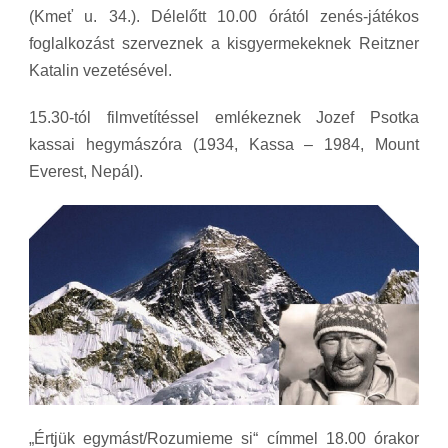
(Kmeť u. 34.). Délelőtt 10.00 órától zenés-játékos
foglalkozást szerveznek a kisgyermekeknek Reitzner
Katalin vezetésével.
15.30-tól filmvetítéssel emlékeznek Jozef Psotka
kassai hegymászóra (1934, Kassa – 1984, Mount
Everest, Nepál).
„Értjük egymást/Rozumieme si“ címmel 18.00 órakor