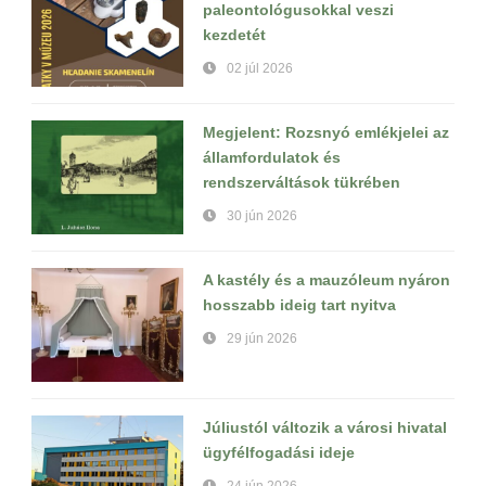
paleontológusokkal veszi
kezdetét
02 júl 2026
Megjelent: Rozsnyó emlékjelei az
államfordulatok és
rendszerváltások tükrében
30 jún 2026
A kastély és a mauzóleum nyáron
hosszabb ideig tart nyitva
29 jún 2026
Júliustól változik a városi hivatal
ügyfélfogadási ideje