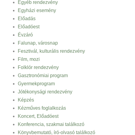
Egyéb rendezvény
Egyházi esemény
Előadás
Előadóest
Évzáró
Falunap, városnap
Fesztivál, kulturális rendezvény
Film, mozi
Folklór rendezvény
Gasztronómiai program
Gyermekprogram
Jótékonysági rendezvény
Képzés
Kézműves foglalkozás
Koncert, Előadóest
Konferencia, szakmai találkozó
Könyvbemutató, író-olvasó találkozó