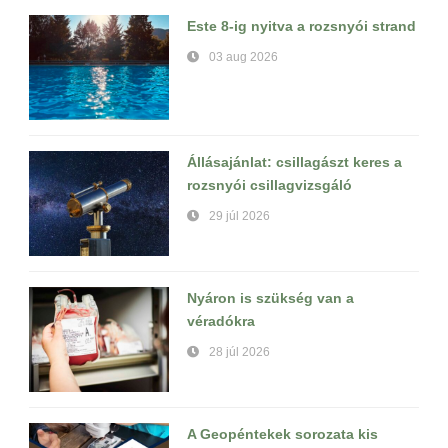
Este 8-ig nyitva a rozsnyói strand
03 aug 2026
Állásajánlat: csillagászt keres a
rozsnyói csillagvizsgáló
29 júl 2026
Nyáron is szükség van a
véradókra
28 júl 2026
A Geopéntekek sorozata kis