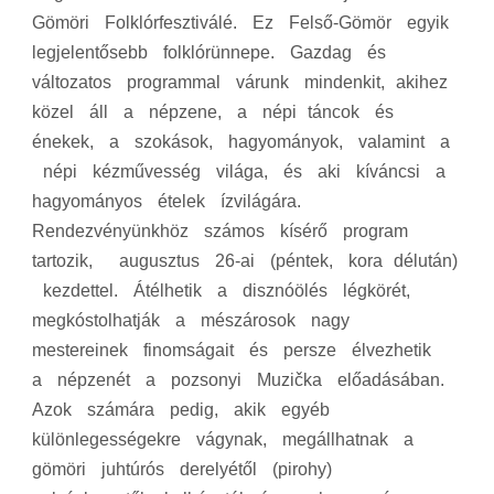
Gömöri Folklórfesztiválé. Ez Felső‐Gömör egyik
legjelentősebb folklórünnepe. Gazdag és
változatos programmal várunk mindenkit, akihez
közel áll a népzene, a népi táncok és
énekek, a szokások, hagyományok, valamint a
népi kézművesség világa, és aki kíváncsi a
hagyományos ételek ízvilágára.
Rendezvényünkhöz számos kísérő program
tartozik, augusztus 26-ai (péntek, kora délután)
kezdettel. Átélhetik a disznóölés légkörét,
megkóstolhatják a mészárosok nagy
mestereinek finomságait és persze élvezhetik
a népzenét a pozsonyi Muzička előadásában.
Azok számára pedig, akik egyéb
különlegességekre vágynak, megállhatnak a
gömöri juhtúrós derelyétől (pirohy)