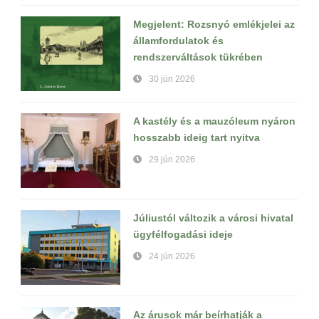
Megjelent: Rozsnyó emlékjelei az
államfordulatok és
rendszerváltások tükrében
30 jún 2026
A kastély és a mauzóleum nyáron
hosszabb ideig tart nyitva
29 jún 2026
Júliustól változik a városi hivatal
ügyfélfogadási ideje
24 jún 2026
Az árusok már beírhatják a