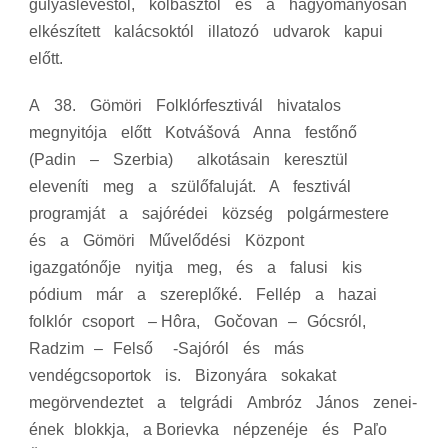
gulyáslevestől, kolbásztól és a hagyományosan
elkészített kalácsoktól illatozó udvarok kapui
előtt.
A 38. Gömöri Folklórfesztivál hivatalos
megnyitója előtt Kotvášová Anna festőnő
(Padin – Szerbia) alkotásain keresztül
eleveníti meg a szülőfaluját. A fesztivál
programját a sajórédei község polgármestere
és a Gömöri Művelődési Központ
igazgatónője nyitja meg, és a falusi kis
pódium már a szereplőké. Fellép a hazai
folklór csoport – Hôra, Gočovan – Gócsról,
Radzim – Felső -Sajóról és más
vendégcsoportok is. Bizonyára sokakat
megörvendeztet a telgrádi Ambróz János zenei‐
ének blokkja, a Borievka népzenéje és Paľo