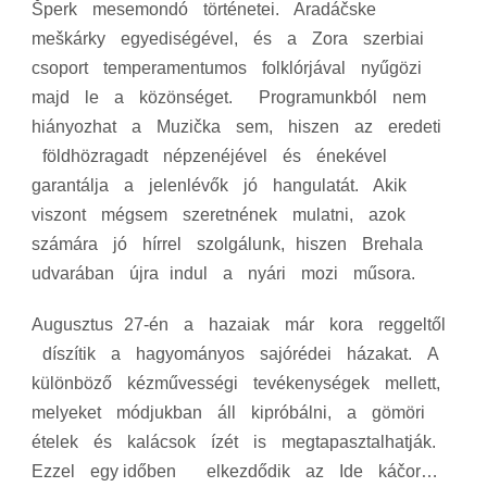
Šperk mesemondó történetei. Aradáčske
meškárky egyediségével, és a Zora szerbiai
csoport temperamentumos folklórjával nyűgözi
majd le a közönséget. Programunkból nem
hiányozhat a Muzička sem, hiszen az eredeti
földhözragadt népzenéjével és énekével
garantálja a jelenlévők jó hangulatát. Akik
viszont mégsem szeretnének mulatni, azok
számára jó hírrel szolgálunk, hiszen Brehala
udvarában újra indul a nyári mozi műsora.
Augusztus 27‐én a hazaiak már kora reggeltől
díszítik a hagyományos sajórédei házakat. A
különböző kézművességi tevékenységek mellett,
melyeket módjukban áll kipróbálni, a gömöri
ételek és kalácsok ízét is megtapasztalhatják.
Ezzel egy időben elkezdődik az Ide káčor…