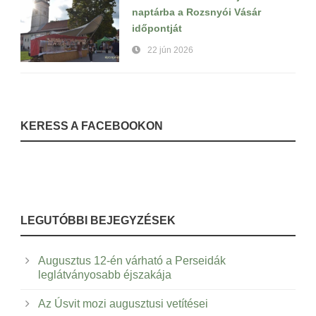
naptárba a Rozsnyói Vásár
időpontját
22 jún 2026
KERESS A FACEBOOKON
LEGUTÓBBI BEJEGYZÉSEK
Augusztus 12-én várható a Perseidák
leglátványosabb éjszakája
Az Úsvit mozi augusztusi vetítései