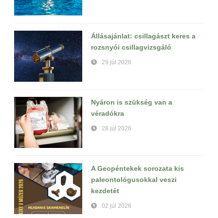
Állásajánlat: csillagászt keres a
rozsnyói csillagvizsgáló
29 júl 2026
Nyáron is szükség van a
véradókra
28 júl 2026
A Geopéntekek sorozata kis
paleontológusokkal veszi
kezdetét
02 júl 2026