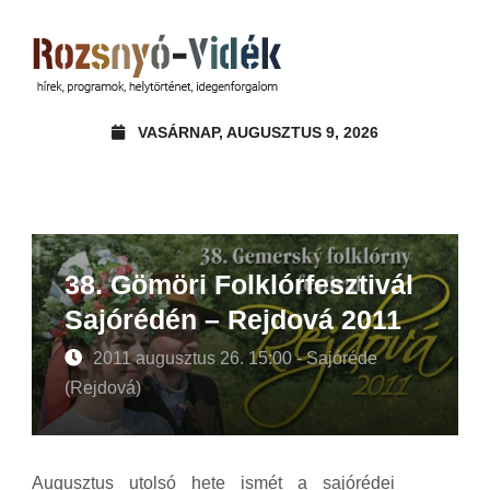
VASÁRNAP, AUGUSZTUS 9, 2026
38. Gömöri Folklórfesztivál
Sajórédén – Rejdová 2011
2011 augusztus 26. 15:00 - Sajóréde
(Rejdová)
Augusztus utolsó hete ismét a sajórédei