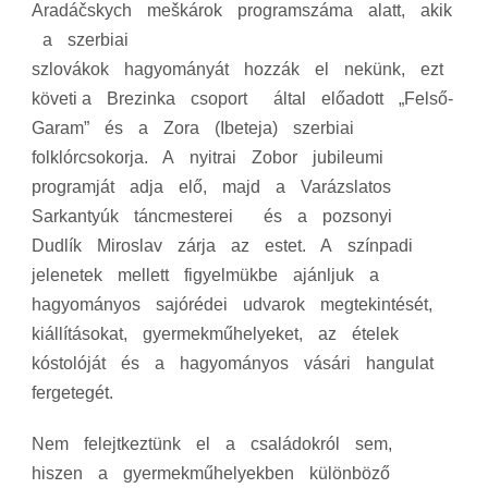
Aradáčskych meškárok programszáma alatt, akik
a szerbiai
szlovákok hagyományát hozzák el nekünk, ezt
követi a Brezinka csoport által előadott „Felső‐
Garam” és a Zora (Ibeteja) szerbiai
folklórcsokorja. A nyitrai Zobor jubileumi
programját adja elő, majd a Varázslatos
Sarkantyúk táncmesterei és a pozsonyi
Dudlík Miroslav zárja az estet. A színpadi
jelenetek mellett figyelmükbe ajánljuk a
hagyományos sajórédei udvarok megtekintését,
kiállításokat, gyermekműhelyeket, az ételek
kóstolóját és a hagyományos vásári hangulat
fergetegét.
Nem felejtkeztünk el a családokról sem,
hiszen a gyermekműhelyekben különböző