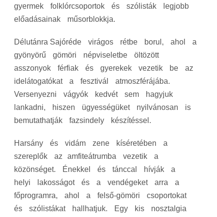
gyermek folklórcsoportok és szólisták legjobb
előadásainak műsorblokkja.
Délutánra Sajóréde virágos rétbe borul, ahol a
gyönyörű gömöri népviseletbe öltözött
asszonyok férfiak és gyerekek vezetik be az
idelátogatókat a fesztivál atmoszférájába.
Versenyezni vágyók kedvét sem hagyjuk
lankadni, hiszen ügyességüket nyilvánosan is
bemutathatják fazsindely készítéssel.
Harsány és vidám zene kíséretében a
szereplők az amfiteátrumba vezetik a
közönséget. Énekkel és tánccal hívják a
helyi lakosságot és a vendégeket arra a
főprogramra, ahol a felső‐gömöri csoportokat
és szólistákat hallhatjuk. Egy kis nosztalgia