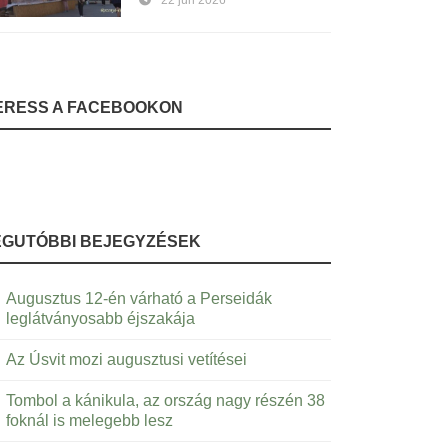
22 jún 2026
ERESS A FACEBOOKON
EGUTÓBBI BEJEGYZÉSEK
Augusztus 12-én várható a Perseidák
leglátványosabb éjszakája
Az Úsvit mozi augusztusi vetítései
Tombol a kánikula, az ország nagy részén 38
foknál is melegebb lesz