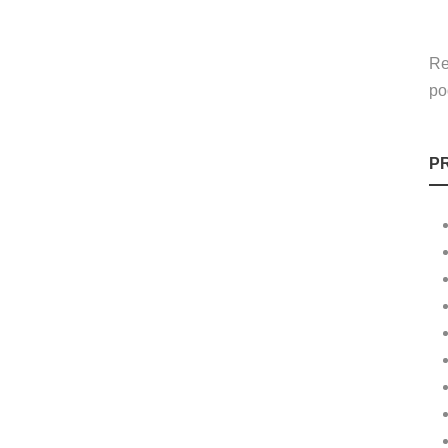
Re
po
P