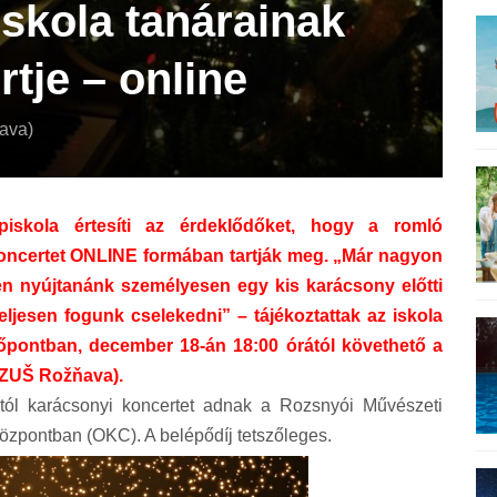
skola tanárainak
tje – online
ava)
skola értesíti az érdeklődőket, hogy a romló
 koncertet ONLINE formában tartják meg. „Már nagyon
en nyújtanánk személyesen egy kis karácsony előtti
eljesen fogunk cselekedni” – tájékoztattak az iskola
dőpontban, december 18-án 18:00 órától követhető a
 (ZUŠ Rožňava).
tól karácsonyi koncertet adnak a Rozsnyói Művészeti
Központban (OKC). A belépődíj tetszőleges.