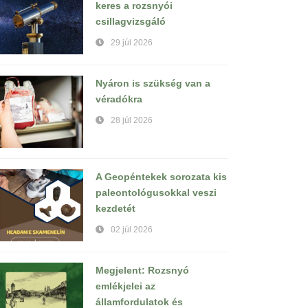
keres a rozsnyói
csillagvizsgáló
29 júl 2026
Nyáron is szükség van a
véradókra
28 júl 2026
A Geopéntekek sorozata kis
paleontológusokkal veszi
kezdetét
02 júl 2026
Megjelent: Rozsnyó
emlékjelei az
államfordulatok és