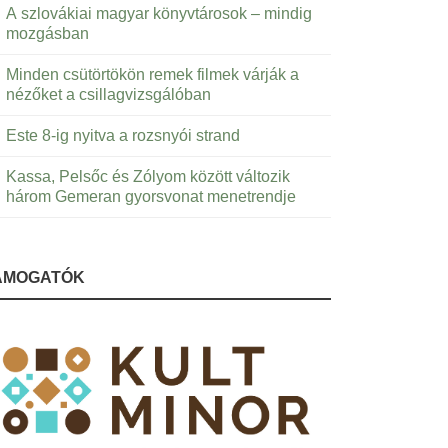
A szlovákiai magyar könyvtárosok – mindig
mozgásban
Minden csütörtökön remek filmek várják a
nézőket a csillagvizsgálóban
Este 8-ig nyitva a rozsnyói strand
Kassa, Pelsőc és Zólyom között változik
három Gemeran gyorsvonat menetrendje
ÁMOGATÓK