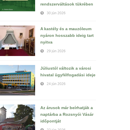
rendszerváltások tükrében
30 jún 2026
A kastély és a mauzóleum
nyáron hosszabb ideig tart
nyitva
29 jún 2026
Júliustól változik a városi
hivatal ügyfélfogadási ideje
24 jún 2026
Az árusok már beírhatják a
naptárba a Rozsnyói Vásár
időpontját