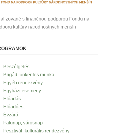
alizované s finančnou podporou Fondu na
dporu kultúry národnostných menšín
ROGRAMOK
Beszélgetés
Brigád, önkéntes munka
Egyéb rendezvény
Egyházi esemény
Előadás
Előadóest
Évzáró
Falunap, városnap
Fesztivál, kulturális rendezvény