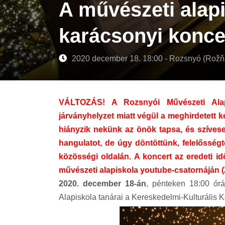
A művészeti alapi
karácsonyi koncer
2020 december 18. 18:00 - Rozsnyó (Rožň
VÁLTOZÁS! A Rozsnyói Művészeti Alapi
járványhelyzet miatt végül a meghirdetett
hiányzik nekünk az önök tapsa, és szíves
hangulatot, de úgy döntöttünk, felelősségt
közösségi oldalán. A koncert az eredeti i
művészeti alapiskola youtube-csatornáján
2020. december 18-án
, pénteken 18:00 órá
Alapiskola tanárai a Kereskedelmi-Kulturális 