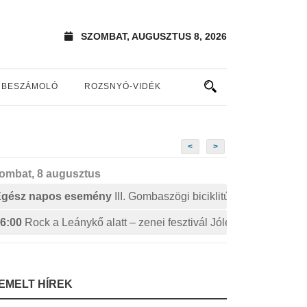
SZOMBAT, AUGUSZTUS 8, 2026
BESZÁMOLÓ
ROZSNYÓ-VIDÉK
<
>
ombat, 8 augusztus
Egész napos esemény
III. Gombaszögi biciklitúra
6:00
Rock a Leánykő alatt – zenei fesztivál Jólészen
IEMELT HÍREK