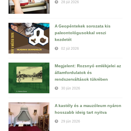
28 júl 2026
A Geopéntekek sorozata kis
paleontológusokkal veszi
kezdetét
02 júl 2026
Megjelent: Rozsnyó emlékjelei az
államfordulatok és
rendszerváltások tükrében
30 jún 2026
A kastély és a mauzóleum nyáron
hosszabb ideig tart nyitva
29 jún 2026