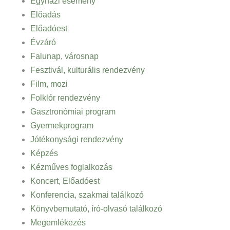
Egyházi esemény
Előadás
Előadóest
Évzáró
Falunap, városnap
Fesztivál, kulturális rendezvény
Film, mozi
Folklór rendezvény
Gasztronómiai program
Gyermekprogram
Jótékonysági rendezvény
Képzés
Kézműves foglalkozás
Koncert, Előadóest
Konferencia, szakmai találkozó
Könyvbemutató, író-olvasó találkozó
Megemlékezés