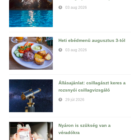
03 aug 2026
Heti ebédmenü augusztus 3-tól
03 aug 2026
Állásajánlat: csillagászt keres a
rozsnyói csillagvizsgáló
29 júl 2026
Nyáron is szükség van a
véradókra