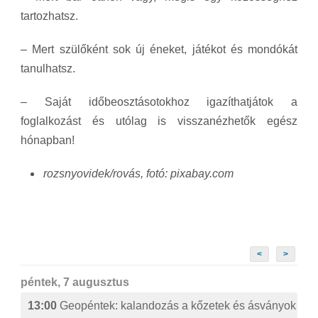
tartozhatsz.
– Mert szülőként sok új éneket, játékot és mondókát
tanulhatsz.
– Saját időbeosztásotokhoz igazíthatjátok a
foglalkozást és utólag is visszanézhetők egész
hónapban!
rozsnyovidek/rovás, fotó: pixabay.com
<
>
péntek, 7 augusztus
13:00
Geopéntek: kalandozás a kőzetek és ásványok izg