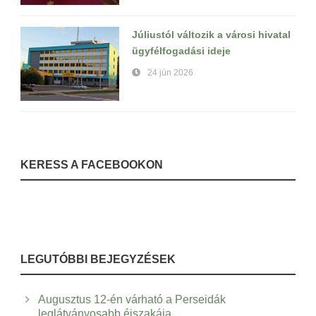
Júliustól változik a városi hivatal
ügyfélfogadási ideje
24 jún 2026
KERESS A FACEBOOKON
LEGUTÓBBI BEJEGYZÉSEK
Augusztus 12-én várható a Perseidák
leglátványosabb éjszakája