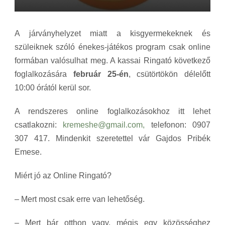
A járványhelyzet miatt a kisgyermekeknek és
szüleiknek szóló énekes-játékos program csak online
formában valósulhat meg. A kassai Ringató következő
foglalkozására
február 25-én
, csütörtökön délelőtt
10:00 órától kerül sor.
A rendszeres online foglalkozásokhoz itt lehet
csatlakozni:
kremeshe@gmail.com,
telefonon: 0907
307 417. Mindenkit szeretettel vár Gajdos Pribék
Emese.
Miért jó az Online Ringató?
– Mert most csak erre van lehetőség.
– Mert bár otthon vagy, mégis egy közösséghez