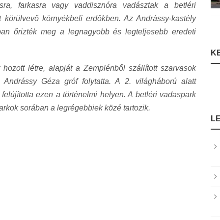
sra, farkasra vagy vaddisznóra vadásztak a betléri
 körülvevő környékbeli erdőkben. Az Andrássy-kastély
an őrizték meg a legnagyobb és legteljesebb eredeti
K
ozott létre, alapját a Zemplénből szállított szarvasok
. Andrássy Géza gróf folytatta. A 2. világháború alatt
elújította ezen a történelmi helyen. A betléri vadaspark
rkok sorában a legrégebbiek közé tartozik.
L