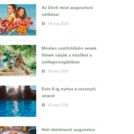
Az Úsvit mozi augusztusi
vetítései
04 aug 2026
Minden csütörtökön remek
filmek várják a nézőket a
csillagvizsgálóban
03 aug 2026
Este 8-ig nyitva a rozsnyói
strand
03 aug 2026
Heti ebédmenü augusztus