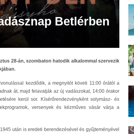
adásznap Betlérben
ztus 28-án, szombaton hatodik alkalommal szervezik
kjában.
lvonulással kezdődik, a megnyitót követi 11:00 órától a
dnak át, majd felavatják az új vadászokat, 14:00 órakor
tésére kerül sor. Kísérőrendezvényként solymász- és
ermekprogramok, versenyek és kézműves vásár várja a
ly 1945 után is eredeti berendezésével és gyűjteményével