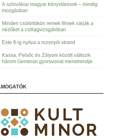
A szlovákiai magyar könyvtárosok – mindig
mozgásban
Minden csütörtökön remek filmek várják a
nézőket a csillagvizsgálóban
Este 8-ig nyitva a rozsnyói strand
Kassa, Pelsőc és Zólyom között változik
három Gemeran gyorsvonat menetrendje
ÁMOGATÓK