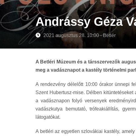
Andrássy Géza V
2021 augusztus 28. 10:00 - Betlér
A Betléri Múzeum és a társszervezők augus
meg a vadásznapot a kastély történelmi par
A rendezvény délelőtt 10:00 órakor ünnepi fe
Szent Hubertusz-mise. Délben kitüntetéseket a
a vadásznapon folyó versenyek eredményirde
vadászkutya bemutató, trófeakiállítás, gy
látogatókat.
A betléri az egyetlen szlovákiai kastély, ame