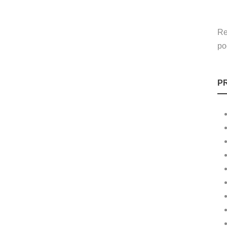
Re
po
P