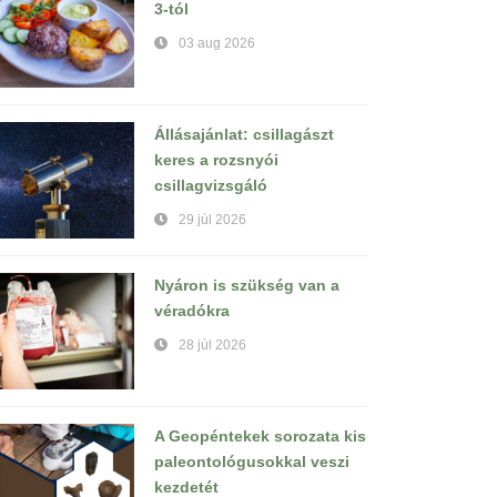
3-tól
03 aug 2026
Állásajánlat: csillagászt
keres a rozsnyói
csillagvizsgáló
29 júl 2026
Nyáron is szükség van a
véradókra
28 júl 2026
A Geopéntekek sorozata kis
paleontológusokkal veszi
kezdetét