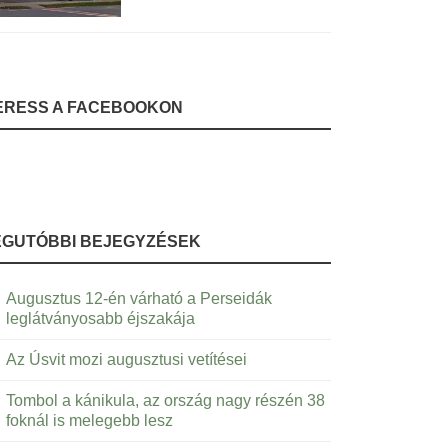
ERESS A FACEBOOKON
EGUTÓBBI BEJEGYZÉSEK
Augusztus 12-én várható a Perseidák
leglátványosabb éjszakája
Az Úsvit mozi augusztusi vetítései
Tombol a kánikula, az ország nagy részén 38
foknál is melegebb lesz