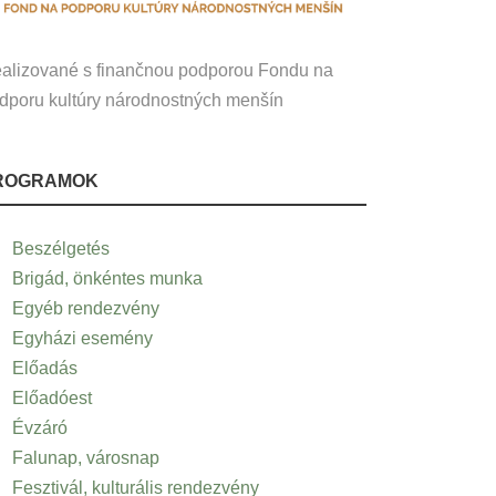
alizované s finančnou podporou Fondu na
dporu kultúry národnostných menšín
ROGRAMOK
Beszélgetés
Brigád, önkéntes munka
Egyéb rendezvény
Egyházi esemény
Előadás
Előadóest
Évzáró
Falunap, városnap
Fesztivál, kulturális rendezvény