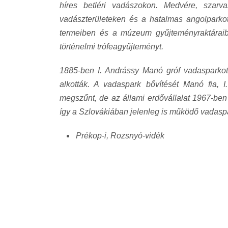
híres betléri vadászokon. Medvére, szarva
vadászterületeken és a hatalmas angolparkot
termeiben és a múzeum gyűjteményraktáraib
történelmi trófeagyűjteményt.
1885-ben I. Andrássy Manó gróf vadasparkot h
alkották. A vadaspark bővítését Manó fia, I
megszűnt, de az állami erdővállalat 1967-ben f
így a Szlovákiában jelenleg is működő vadaspa
Prékop-i, Rozsnyó-vidék