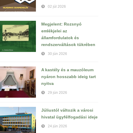
02 júl 2026
Megjelent: Rozsnyó
emlékjelei az
államfordulatok és
rendszerváltások tükrében
30 jún 2026
A kastély és a mauzóleum
nyáron hosszabb ideig tart
nyitva
29 jún 2026
Júliustól változik a városi
hivatal ügyfélfogadási ideje
24 jún 2026