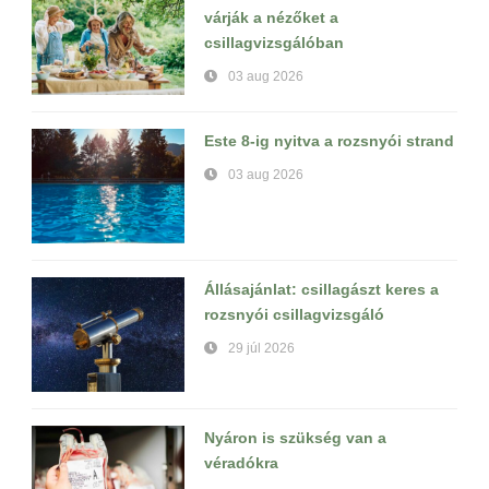
várják a nézőket a
csillagvizsgálóban
03 aug 2026
Este 8-ig nyitva a rozsnyói strand
03 aug 2026
Állásajánlat: csillagászt keres a
rozsnyói csillagvizsgáló
29 júl 2026
Nyáron is szükség van a
véradókra