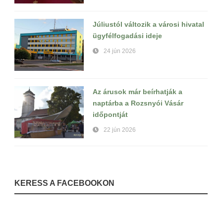
Júliustól változik a városi hivatal
ügyfélfogadási ideje
24 jún 2026
Az árusok már beírhatják a
naptárba a Rozsnyói Vásár
időpontját
22 jún 2026
KERESS A FACEBOOKON