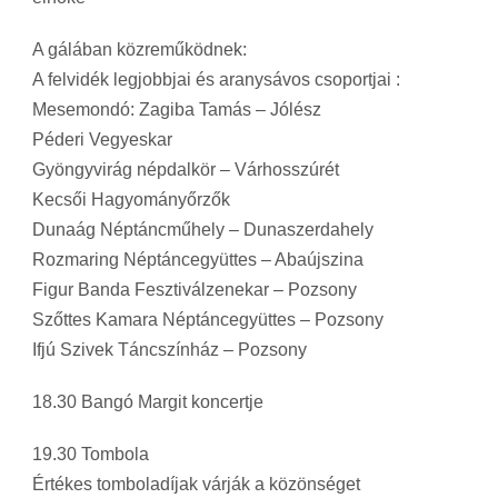
A gálában közreműködnek:
A felvidék legjobbjai és aranysávos csoportjai :
Mesemondó: Zagiba Tamás – Jólész
Péderi Vegyeskar
Gyöngyvirág népdalkör – Várhosszúrét
Kecsői Hagyományőrzők
Dunaág Néptáncműhely – Dunaszerdahely
Rozmaring Néptáncegyüttes – Abaújszina
Figur Banda Fesztiválzenekar – Pozsony
Szőttes Kamara Néptáncegyüttes – Pozsony
Ifjú Szivek Táncszínház – Pozsony
18.30 Bangó Margit koncertje
19.30 Tombola
Értékes tomboladíjak várják a közönséget