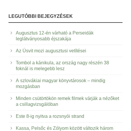
LEGUTÓBBI BEJEGYZÉSEK
Augusztus 12-én várható a Perseidák
leglátványosabb éjszakája
Az Úsvit mozi augusztusi vetítései
Tombol a kánikula, az ország nagy részén 38
foknál is melegebb lesz
A szlovákiai magyar könyvtárosok – mindig
mozgásban
Minden csütörtökön remek filmek várják a nézőket
a csillagvizsgálóban
Este 8-ig nyitva a rozsnyói strand
Kassa, Pelsőc és Zólyom között változik három