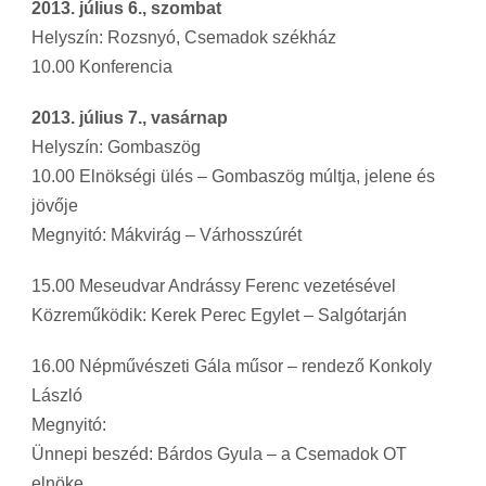
2013. július 6., szombat
Helyszín: Rozsnyó, Csemadok székház
10.00 Konferencia
2013. július 7., vasárnap
Helyszín: Gombaszög
10.00 Elnökségi ülés – Gombaszög múltja, jelene és
jövője
Megnyitó: Mákvirág – Várhosszúrét
15.00 Meseudvar Andrássy Ferenc vezetésével
Közreműködik: Kerek Perec Egylet – Salgótarján
16.00 Népművészeti Gála műsor – rendező Konkoly
László
Megnyitó:
Ünnepi beszéd: Bárdos Gyula – a Csemadok OT
elnöke