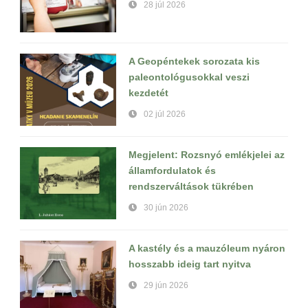
28 júl 2026
A Geopéntekek sorozata kis
paleontológusokkal veszi
kezdetét
02 júl 2026
Megjelent: Rozsnyó emlékjelei az
államfordulatok és
rendszerváltások tükrében
30 jún 2026
A kastély és a mauzóleum nyáron
hosszabb ideig tart nyitva
29 jún 2026