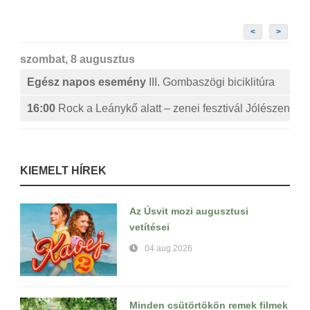
<
>
szombat, 8 augusztus
Egész napos esemény
III. Gombaszögi biciklitúra
16:00
Rock a Leánykő alatt – zenei fesztivál Jólészen
KIEMELT HÍREK
Az Úsvit mozi augusztusi
vetítései
04 aug 2026
Minden csütörtökön remek filmek