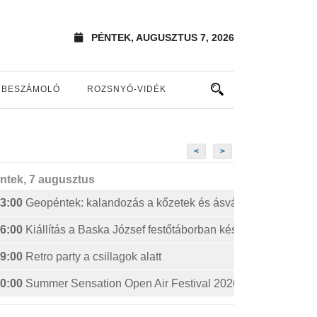
PÉNTEK, AUGUSZTUS 7, 2026
BESZÁMOLÓ
ROZSNYÓ-VIDÉK
<
>
ntek, 7 augusztus
3:00
Geopéntek: kalandozás a kőzetek és ásványok izgalmas 
6:00
Kiállítás a Baska József festőtáborban készült művekből
9:00
Retro party a csillagok alatt
0:00
Summer Sensation Open Air Festival 2026: STERBINS