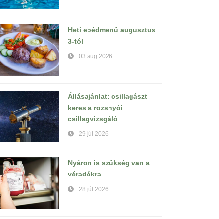
Heti ebédmenü augusztus
3-tól
03 aug 2026
Állásajánlat: csillagászt
keres a rozsnyói
csillagvizsgáló
29 júl 2026
Nyáron is szükség van a
véradókra
28 júl 2026