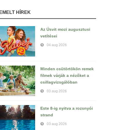
IEMELT HÍREK
Az Úsvit mozi augusztusi
vetítései
04 aug 2026
Minden csütörtökön remek
filmek várják a nézőket a
csillagvizsgálóban
03 aug 2026
Este 8-ig nyitva a rozsnyói
strand
03 aug 2026