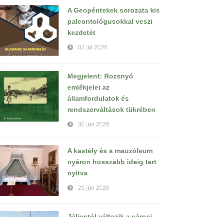
A Geopéntekek sorozata kis
paleontológusokkal veszi
kezdetét
02 júl 2026
Megjelent: Rozsnyó
emlékjelei az
államfordulatok és
rendszerváltások tükrében
30 jún 2026
A kastély és a mauzóleum
nyáron hosszabb ideig tart
nyitva
29 jún 2026
Júliustól változik a városi