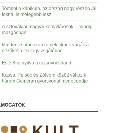
Tombol a kánikula, az ország nagy részén 38
foknál is melegebb lesz
A szlovákiai magyar könyvtárosok – mindig
mozgásban
Minden csütörtökön remek filmek várják a
nézőket a csillagvizsgálóban
Este 8-ig nyitva a rozsnyói strand
Kassa, Pelsőc és Zólyom között változik
három Gemeran gyorsvonat menetrendje
ÁMOGATÓK