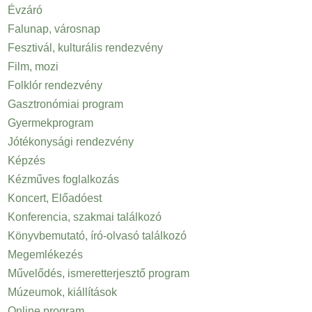
Évzáró
Falunap, városnap
Fesztivál, kulturális rendezvény
Film, mozi
Folklór rendezvény
Gasztronómiai program
Gyermekprogram
Jótékonysági rendezvény
Képzés
Kézműves foglalkozás
Koncert, Előadóest
Konferencia, szakmai találkozó
Könyvbemutató, író-olvasó találkozó
Megemlékezés
Művelődés, ismeretterjesztő program
Múzeumok, kiállítások
Online program