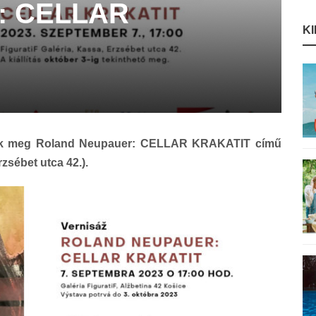
r: CELLAR
K
tják meg Roland Neupauer: CELLAR KRAKATIT című
rzsébet utca 42.).