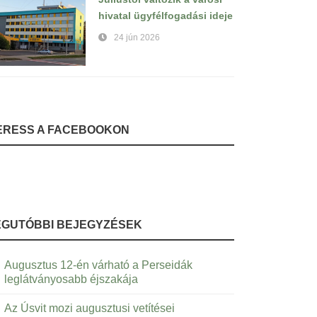
hivatal ügyfélfogadási ideje
24 jún 2026
ERESS A FACEBOOKON
EGUTÓBBI BEJEGYZÉSEK
Augusztus 12-én várható a Perseidák
leglátványosabb éjszakája
Az Úsvit mozi augusztusi vetítései