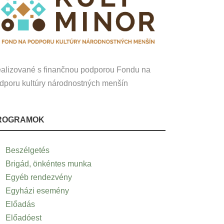
alizované s finančnou podporou Fondu na
dporu kultúry národnostných menšín
ROGRAMOK
Beszélgetés
Brigád, önkéntes munka
Egyéb rendezvény
Egyházi esemény
Előadás
Előadóest