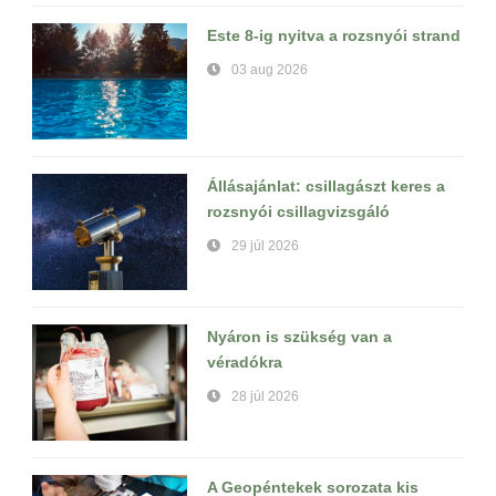
Este 8-ig nyitva a rozsnyói strand
03 aug 2026
Állásajánlat: csillagászt keres a
rozsnyói csillagvizsgáló
29 júl 2026
Nyáron is szükség van a
véradókra
28 júl 2026
A Geopéntekek sorozata kis