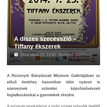
A díszes szecesszió –
Tiffany ékszerek
2014 július 23. 13:00 - Rozsnyó (Rožňava)
A Rozsnyói Bányászati Múzeum Galériájában az
előző évekhez hasonlóan idén nyáron is
szerveznek szünidei képzőművészeti
foglalkozásokat a gyermekek részére.
A múzeum munkatársai a nyári szünet második hetétől