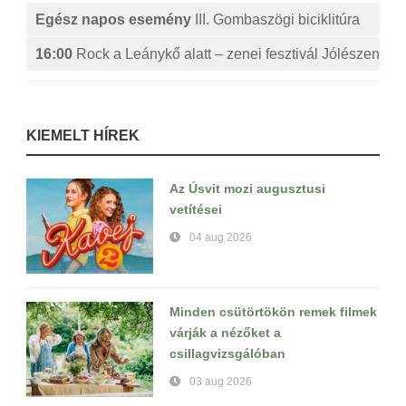
Egész napos esemény
III. Gombaszögi biciklitúra
16:00
Rock a Leánykő alatt – zenei fesztivál Jólészen
KIEMELT HÍREK
Az Úsvit mozi augusztusi
vetítései
04 aug 2026
Minden csütörtökön remek filmek
várják a nézőket a
csillagvizsgálóban
03 aug 2026