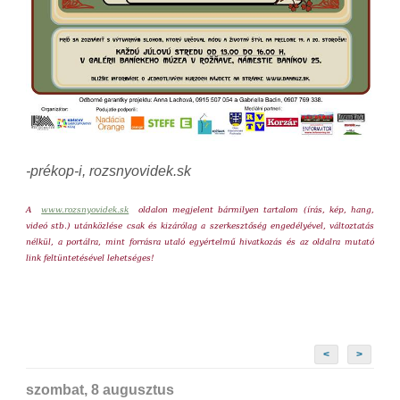
-prékop-i, rozsnyovidek.sk
A
www.rozsnyovidek.sk
oldalon megjelent bármilyen tartalom (írás, kép, hang,
videó stb.) utánközlése csak és kizárólag a szerkesztőség engedélyével, változtatás
nélkül, a portálra, mint forrásra utaló egyértelmű hivatkozás és az oldalra mutató
link feltüntetésével lehetséges!
<
>
szombat, 8 augusztus