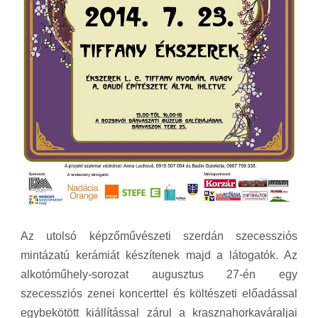
Az utolsó képzőművészeti szerdán szecessziós
mintázatú kerámiát készítenek majd a látogatók. Az
alkotóműhely-sorozat augusztus 27-én egy
szecessziós zenei koncerttel és költészeti előadással
egybekötött kiállítással zárul a krasznahorkaváraljai