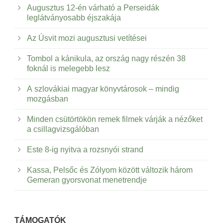
Augusztus 12-én várható a Perseidák
leglátványosabb éjszakája
Az Úsvit mozi augusztusi vetítései
Tombol a kánikula, az ország nagy részén 38
foknál is melegebb lesz
A szlovákiai magyar könyvtárosok – mindig
mozgásban
Minden csütörtökön remek filmek várják a nézőket
a csillagvizsgálóban
Este 8-ig nyitva a rozsnyói strand
Kassa, Pelsőc és Zólyom között változik három
Gemeran gyorsvonat menetrendje
TÁMOGATÓK