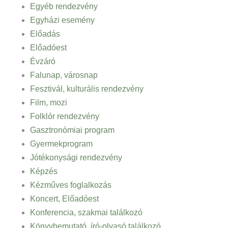
Egyéb rendezvény
Egyházi esemény
Előadás
Előadóest
Évzáró
Falunap, városnap
Fesztivál, kulturális rendezvény
Film, mozi
Folklór rendezvény
Gasztronómiai program
Gyermekprogram
Jótékonysági rendezvény
Képzés
Kézműves foglalkozás
Koncert, Előadóest
Konferencia, szakmai találkozó
Könyvbemutató, író-olvasó találkozó