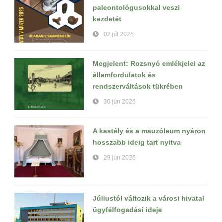
paleontológusokkal veszi
kezdetét
02 júl 2026
Megjelent: Rozsnyó emlékjelei az
államfordulatok és
rendszerváltások tükrében
30 jún 2026
A kastély és a mauzóleum nyáron
hosszabb ideig tart nyitva
29 jún 2026
Júliustól változik a városi hivatal
ügyfélfogadási ideje