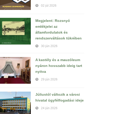
02 júl 2026
Megjelent: Rozsnyó
emlékjelei az
államfordulatok és
rendszerváltások tükrében
30 jún 2026
A kastély és a mauzóleum
nyáron hosszabb ideig tart
nyitva
29 jún 2026
Júliustól változik a városi
hivatal ügyfélfogadási ideje
24 jún 2026