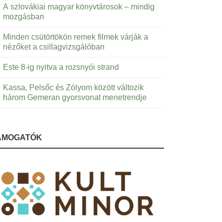
A szlovákiai magyar könyvtárosok – mindig
mozgásban
Minden csütörtökön remek filmek várják a
nézőket a csillagvizsgálóban
Este 8-ig nyitva a rozsnyói strand
Kassa, Pelsőc és Zólyom között változik
három Gemeran gyorsvonat menetrendje
ÁMOGATÓK