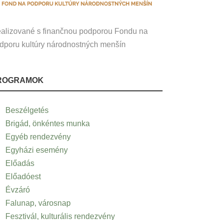
alizované s finančnou podporou Fondu na
dporu kultúry národnostných menšín
ROGRAMOK
Beszélgetés
Brigád, önkéntes munka
Egyéb rendezvény
Egyházi esemény
Előadás
Előadóest
Évzáró
Falunap, városnap
Fesztivál, kulturális rendezvény