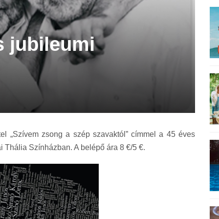
 jubileumi
ttel „Szívem zsong a szép szavaktól” címmel a 45 éves
i Thália Színházban. A belépő ára 8 €/5 €.