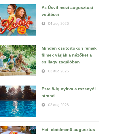
Az Úsvit mozi augusztusi
vetítései
04 aug 2026
Minden csütörtökön remek
filmek várják a nézőket a
csillagvizsgálóban
03 aug 2026
Este 8-ig nyitva a rozsnyói
strand
03 aug 2026
Heti ebédmenü augusztus