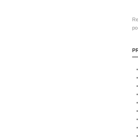
Re
po
P