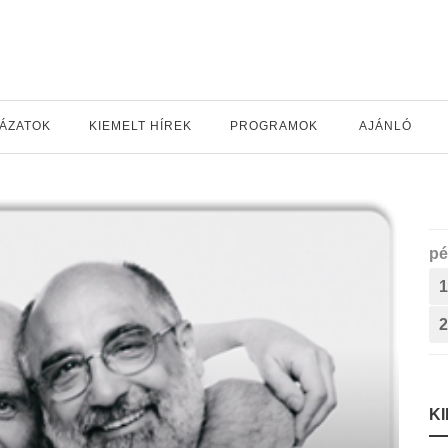
YÁZATOK
KIEMELT HÍREK
PROGRAMOK
AJÁNLÓ
pé
1
2
K