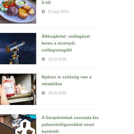
3-tól
03 aug 2026
Állásajánlat: csillagászt
keres a rozsnyói
csillagvizsgáló
29 júl 2026
Nyáron is szükség van a
véradókra
28 júl 2026
A Geopéntekek sorozata kis
paleontológusokkal veszi
kezdetét