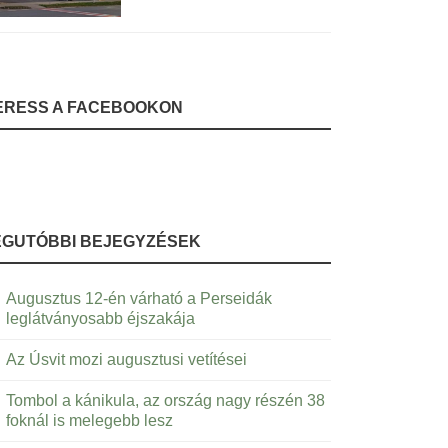
ERESS A FACEBOOKON
EGUTÓBBI BEJEGYZÉSEK
Augusztus 12-én várható a Perseidák
leglátványosabb éjszakája
Az Úsvit mozi augusztusi vetítései
Tombol a kánikula, az ország nagy részén 38
foknál is melegebb lesz