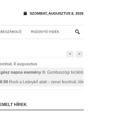
SZOMBAT, AUGUSZTUS 8, 2026
BESZÁMOLÓ
ROZSNYÓ-VIDÉK
<
>
ombat, 8 augusztus
Egész napos esemény
III. Gombaszögi biciklitúra
6:00
Rock a Leánykő alatt – zenei fesztivál Jólészen
IEMELT HÍREK