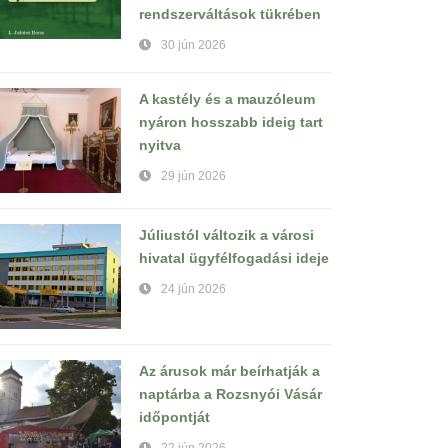
rendszerváltások tükrében
30 jún 2026
A kastély és a mauzóleum
nyáron hosszabb ideig tart
nyitva
29 jún 2026
Júliustól változik a városi
hivatal ügyfélfogadási ideje
24 jún 2026
Az árusok már beírhatják a
naptárba a Rozsnyói Vásár
időpontját