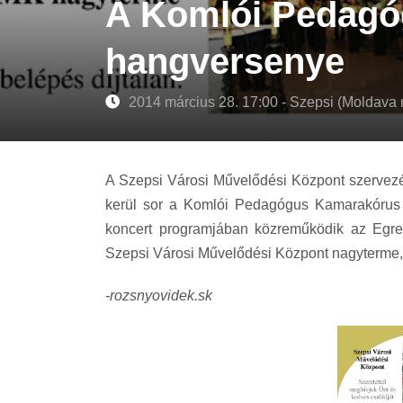
A Komlói Pedag
hangversenye
2014 március 28. 17:00 - Szepsi (Moldava
A Szepsi Városi Művelődési Központ szervezé
kerül sor a
Komlói Pedagógus Kamarakórus 
koncert programjában közreműködik az Egre
Szepsi
Városi Művelődési Központ
nagyterme, 
-rozsnyovidek.sk