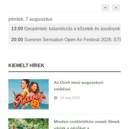
<
>
péntek, 7 augusztus
13:00
Geopéntek: kalandozás a kőzetek és ásványok izg
20:00
Summer Sensation Open Air Festival 2026: ST
KIEMELT HÍREK
Az Úsvit mozi augusztusi
vetítései
04 aug 2026
Minden csütörtökön remek filmek
várják a nézőket a