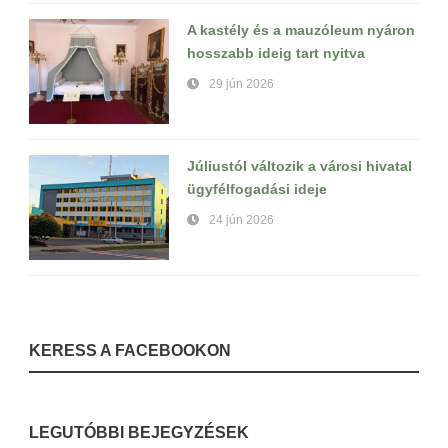
A kastély és a mauzóleum nyáron
hosszabb ideig tart nyitva
29 jún 2026
Júliustól változik a városi hivatal
ügyfélfogadási ideje
24 jún 2026
KERESS A FACEBOOKON
LEGUTÓBBI BEJEGYZÉSEK