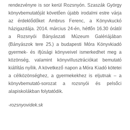
rendezvényre is sor kerül Rozsnyón. Szaszák György
könyvbemutatóját követően újabb irodalmi estre várja
az érdeklődőket Ambrus Ferenc, a Könyvkuckó
házigazdája. 2014. március 24-én, hétfőn 16.30 órától
a Rozsnyói Bányászati Múzeum Galériájában
(Bányászok tere 25.) a budapesti Móra Könyvkiadó
gyermek- és ifjúsági könyveivel ismerkedhet meg a
közönség, valamint könyvillusztrációkat bemutató
kiállítás nyílik. A következő napon a Móra Kiadó kötetei
a célközönséghez, a gyermekekhez is eljutnak – a
könyvbemutató-sorozat a rozsnyói és pelsőci
alapiskolákban folytatódik.
-rozsnyovidek.sk