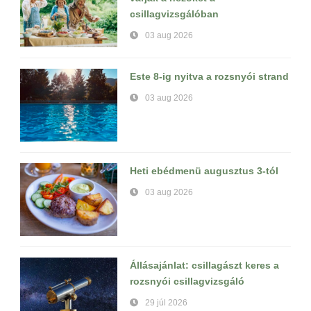
csillagvizsgálóban
03 aug 2026
Este 8-ig nyitva a rozsnyói strand
03 aug 2026
Heti ebédmenü augusztus 3-tól
03 aug 2026
Állásajánlat: csillagászt keres a
rozsnyói csillagvizsgáló
29 júl 2026