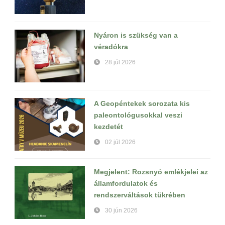
Nyáron is szükség van a
véradókra
28 júl 2026
A Geopéntekek sorozata kis
paleontológusokkal veszi
kezdetét
02 júl 2026
Megjelent: Rozsnyó emlékjelei az
államfordulatok és
rendszerváltások tükrében
30 jún 2026