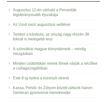
Augusztus 12-én várható a Perseidák
leglátványosabb éjszakája
Az Úsvit mozi augusztusi vetítései
Tombol a kánikula, az ország nagy részén 38
foknál is melegebb lesz
A szlovákiai magyar könyvtárosok – mindig
mozgásban
Minden csütörtökön remek filmek várják a nézőket
a csillagvizsgálóban
Este 8-ig nyitva a rozsnyói strand
Kassa, Pelsőc és Zólyom között változik három
Gemeran gyorsvonat menetrendje