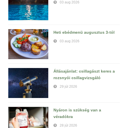
03 aug 2026
Heti ebédmenü augusztus 3-tól
03 aug 2026
Állásajánlat: csillagászt keres a
rozsnyói csillagvizsgáló
29 júl 2026
Nyáron is szükség van a
véradókra
28 júl 2026