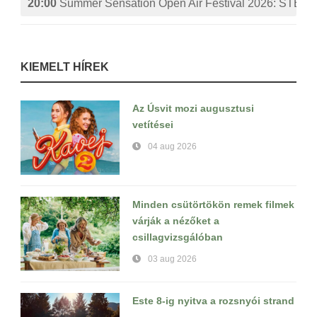
20:00
Summer Sensation Open Air Festival 2026: ST
KIEMELT HÍREK
Az Úsvit mozi augusztusi
vetítései
04 aug 2026
Minden csütörtökön remek filmek
várják a nézőket a
csillagvizsgálóban
03 aug 2026
Este 8-ig nyitva a rozsnyói strand