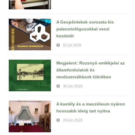
A Geopéntekek sorozata kis
paleontológusokkal veszi
kezdetét
02 júl 2026
Megjelent: Rozsnyó emlékjelei az
államfordulatok és
rendszerváltások tükrében
30 jún 2026
A kastély és a mauzóleum nyáron
hosszabb ideig tart nyitva
29 jún 2026