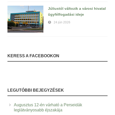
Júliustól változik a városi hivatal
ügyfélfogadási ideje
24 jún 2026
KERESS A FACEBOOKON
LEGUTÓBBI BEJEGYZÉSEK
Augusztus 12-én várható a Perseidák
leglátványosabb éjszakája