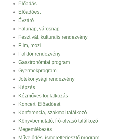
Előadás
Előadóest
Évzáró
Falunap, városnap
Fesztivál, kulturális rendezvény
Film, mozi
Folklór rendezvény
Gasztronómiai program
Gyermekprogram
Jótékonysági rendezvény
Képzés
Kézműves foglalkozás
Koncert, Előadóest
Konferencia, szakmai találkozó
Könyvbemutató, író-olvasó találkozó
Megemlékezés
Művelődés, ismeretterjesztő program