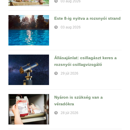
03 aug 2026
Este 8-ig nyitva a rozsnyói strand
03 aug 2026
Állásajánlat: csillagászt keres a
rozsnyói csillagvizsgáló
29 júl 2026
Nyáron is szükség van a
véradókra
28 júl 2026