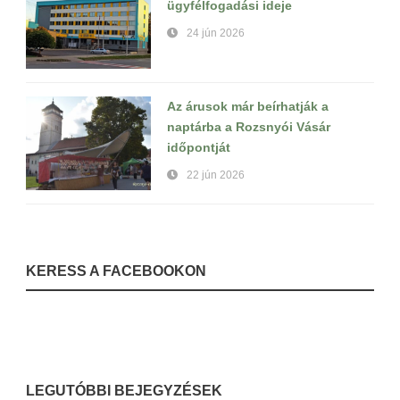
ügyfélfogadási ideje
24 jún 2026
Az árusok már beírhatják a
naptárba a Rozsnyói Vásár
időpontját
22 jún 2026
KERESS A FACEBOOKON
LEGUTÓBBI BEJEGYZÉSEK