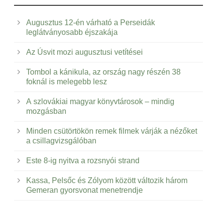
Augusztus 12-én várható a Perseidák
leglátványosabb éjszakája
Az Úsvit mozi augusztusi vetítései
Tombol a kánikula, az ország nagy részén 38
foknál is melegebb lesz
A szlovákiai magyar könyvtárosok – mindig
mozgásban
Minden csütörtökön remek filmek várják a nézőket
a csillagvizsgálóban
Este 8-ig nyitva a rozsnyói strand
Kassa, Pelsőc és Zólyom között változik három
Gemeran gyorsvonat menetrendje