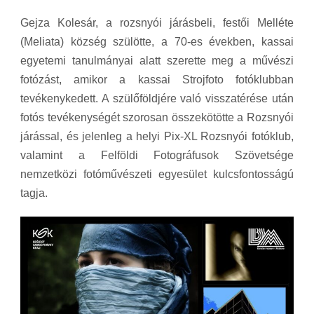
Gejza Kolesár, a rozsnyói járásbeli, festői Melléte
(Meliata) község szülötte, a 70-es években, kassai
egyetemi tanulmányai alatt szerette meg a művészi
fotózást, amikor a kassai Strojfoto fotóklubban
tevékenykedett. A szülőföldjére való visszatérése után
fotós tevékenységét szorosan összekötötte a Rozsnyói
járással, és jelenleg a helyi Pix-XL Rozsnyói fotóklub,
valamint a Felföldi Fotográfusok Szövetsége
nemzetközi fotóművészeti egyesület kulcsfontosságú
tagja.