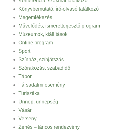
Konferencia, szakmai találkozó
Könyvbemutató, író-olvasó találkozó
Megemlékezés
Művelődés, ismeretterjesztő program
Múzeumok, kiállítások
Online program
Sport
Színház, színjátszás
Szórakozás, szabadidő
Tábor
Társadalmi esemény
Turisztika
Ünnep, ünnepség
Vásár
Verseny
Zenés – táncos rendezvény