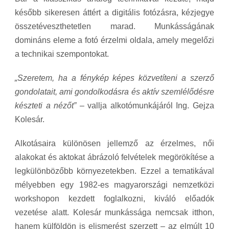
később sikeresen áttért a digitális fotózásra, kézjegye
összetéveszthetetlen marad. Munkásságának
domináns eleme a fotó érzelmi oldala, amely megelőzi
a technikai szempontokat.
„Szeretem, ha a fénykép képes közvetíteni a szerző
gondolatait, ami gondolkodásra és aktív szemlélődésre
készteti a nézőt”
– vallja alkotómunkájáról Ing. Gejza
Kolesár.
Alkotásaira különösen jellemző az érzelmes, női
alakokat és aktokat ábrázoló felvételek megörökítése a
legkülönbözőbb környezetekben. Ezzel a tematikával
mélyebben egy 1982-es magyarországi nemzetközi
workshopon kezdett foglalkozni, kiváló előadók
vezetése alatt. Kolesár munkássága nemcsak itthon,
hanem külföldön is elismerést szerzett – az elmúlt 10