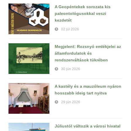
A Geopéntekek sorozata kis
paleontológusokkal veszi
kezdetét
02 júl 2026
Megjelent: Rozsnyó emlékjelei az
államfordulatok és
rendszerváltások tükrében
30 jún 2026
A kastély és a mauzóleum nyáron
hosszabb ideig tart nyitva
29 jún 2026
Júliustól változik a városi hivatal