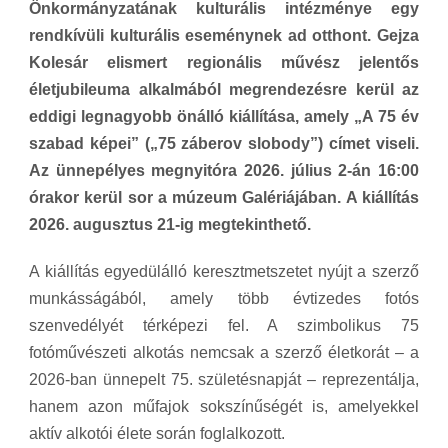
Önkormányzatának kulturális intézménye egy
rendkívüli kulturális eseménynek ad otthont. Gejza
Kolesár elismert regionális művész jelentős
életjubileuma alkalmából megrendezésre kerül az
eddigi legnagyobb önálló kiállítása, amely „A 75 év
szabad képei” („75 záberov slobody”) címet viseli.
Az ünnepélyes megnyitóra 2026. július 2-án 16:00
órakor kerül sor a múzeum Galériájában. A kiállítás
2026. augusztus 21-ig megtekinthető.
A kiállítás egyedülálló keresztmetszetet nyújt a szerző
munkásságából, amely több évtizedes fotós
szenvedélyét térképezi fel. A szimbolikus 75
fotóművészeti alkotás nemcsak a szerző életkorát – a
2026-ban ünnepelt 75. születésnapját – reprezentálja,
hanem azon műfajok sokszínűségét is, amelyekkel
aktív alkotói élete során foglalkozott.