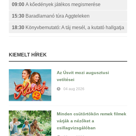
09:00
A kőedények játékos megismerése
15:30
Baradlamanó túra Aggteleken
18:30
Könyvbemutató: A táj mesél, a kutató hallgatja
KIEMELT HÍREK
Az Úsvit mozi augusztusi
vetítései
04 aug 2026
Minden csütörtökön remek filmek
várják a nézőket a
csillagvizsgálóban