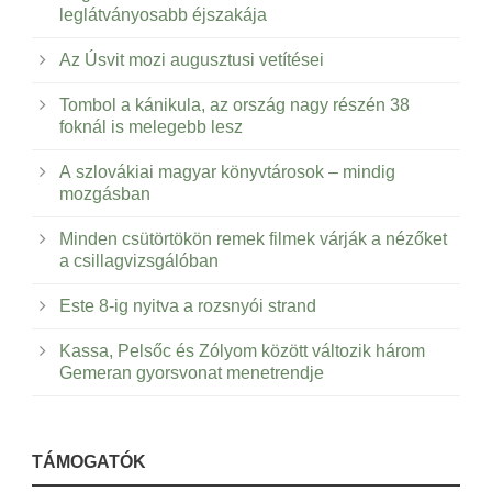
leglátványosabb éjszakája
Az Úsvit mozi augusztusi vetítései
Tombol a kánikula, az ország nagy részén 38
foknál is melegebb lesz
A szlovákiai magyar könyvtárosok – mindig
mozgásban
Minden csütörtökön remek filmek várják a nézőket
a csillagvizsgálóban
Este 8-ig nyitva a rozsnyói strand
Kassa, Pelsőc és Zólyom között változik három
Gemeran gyorsvonat menetrendje
TÁMOGATÓK