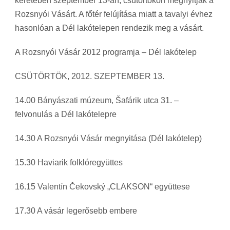
keretében szeptember 13-án, csütörtökön megnyitják a
Rozsnyói Vásárt. A főtér felújítása miatt a tavalyi évhez
hasonlóan a Dél lakótelepen rendezik meg a vásárt.
A Rozsnyói Vásár 2012 programja – Dél lakótelep
CSÜTÖRTÖK, 2012. SZEPTEMBER 13.
14.00 Bányászati múzeum, Šafárik utca 31. –
felvonulás a Dél lakótelepre
14.30 A Rozsnyói Vásár megnyitása (Dél lakótelep)
15.30 Haviarik folklóregyüttes
16.15 Valentín Čekovský „CLAKSON“ együttese
17.30 A vásár legerősebb embere