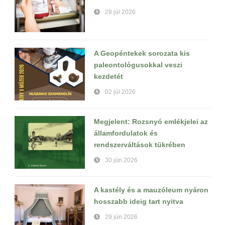
28 júl 2026
A Geopéntekek sorozata kis
paleontológusokkal veszi
kezdetét
02 júl 2026
Megjelent: Rozsnyó emlékjelei az
államfordulatok és
rendszerváltások tükrében
30 jún 2026
A kastély és a mauzóleum nyáron
hosszabb ideig tart nyitva
29 jún 2026