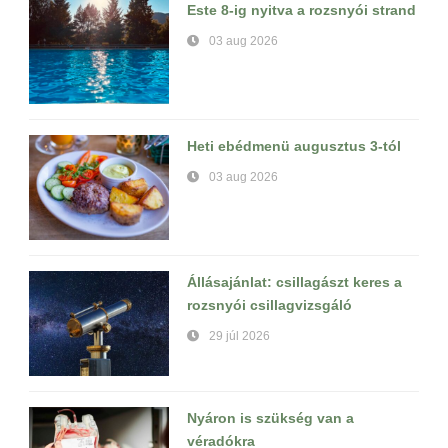
Este 8-ig nyitva a rozsnyói strand
03 aug 2026
Heti ebédmenü augusztus 3-tól
03 aug 2026
Állásajánlat: csillagászt keres a
rozsnyói csillagvizsgáló
29 júl 2026
Nyáron is szükség van a
véradókra