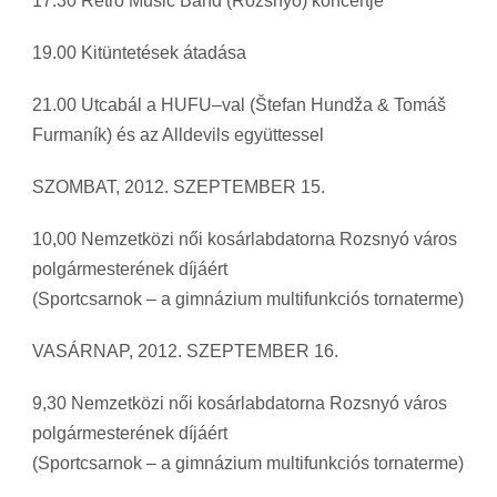
17.30 Retro Music Band (Rozsnyó) koncertje
19.00 Kitüntetések átadása
21.00 Utcabál a HUFU–val (Štefan Hundža & Tomáš
Furmaník) és az Alldevils együttessel
SZOMBAT, 2012. SZEPTEMBER 15.
10,00 Nemzetközi női kosárlabdatorna Rozsnyó város
polgármesterének díjáért
(Sportcsarnok – a gimnázium multifunkciós tornaterme)
VASÁRNAP, 2012. SZEPTEMBER 16.
9,30 Nemzetközi női kosárlabdatorna Rozsnyó város
polgármesterének díjáért
(Sportcsarnok – a gimnázium multifunkciós tornaterme)