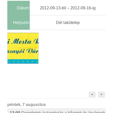
Dátum:
2012-09-13-tól – 2012-09-16-ig
Helyszín:
Dél lakótelep
<
>
péntek, 7 augusztus
13:00
Geopéntek: kalandozás a kőzetek és ásványok izg