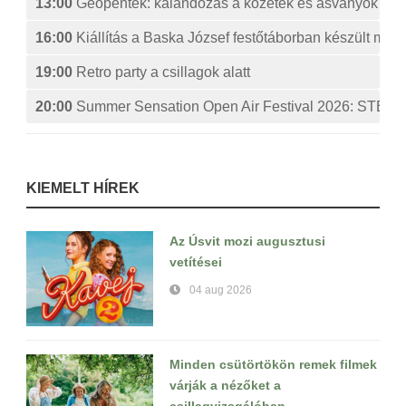
13:00
Geopéntek: kalandozás a kőzetek és ásványok izg
16:00
Kiállítás a Baska József festőtáborban készült műv
19:00
Retro party a csillagok alatt
20:00
Summer Sensation Open Air Festival 2026: ST
KIEMELT HÍREK
Az Úsvit mozi augusztusi
vetítései
04 aug 2026
Minden csütörtökön remek filmek
várják a nézőket a