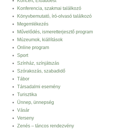
Koncert, Előadóest
Konferencia, szakmai találkozó
Könyvbemutató, író-olvasó találkozó
Megemlékezés
Művelődés, ismeretterjesztő program
Múzeumok, kiállítások
Online program
Sport
Színház, színjátszás
Szórakozás, szabadidő
Tábor
Társadalmi esemény
Turisztika
Ünnep, ünnepség
Vásár
Verseny
Zenés – táncos rendezvény