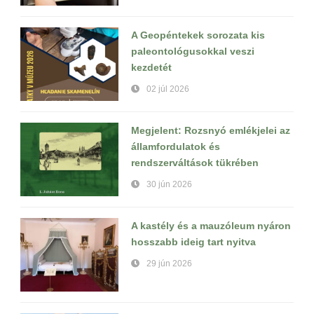
A Geopéntekek sorozata kis
paleontológusokkal veszi
kezdetét
02 júl 2026
Megjelent: Rozsnyó emlékjelei az
államfordulatok és
rendszerváltások tükrében
30 jún 2026
A kastély és a mauzóleum nyáron
hosszabb ideig tart nyitva
29 jún 2026