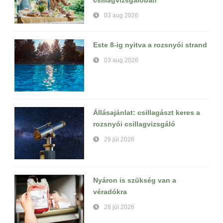
csillagvizsgálóban
03 aug 2026
Este 8-ig nyitva a rozsnyói strand
03 aug 2026
Állásajánlat: csillagászt keres a
rozsnyói csillagvizsgáló
29 júl 2026
Nyáron is szükség van a
véradókra
28 júl 2026