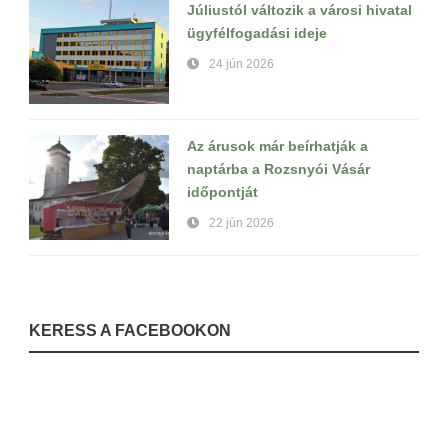
Júliustól változik a városi hivatal
ügyfélfogadási ideje
24 jún 2026
Az árusok már beírhatják a
naptárba a Rozsnyói Vásár
időpontját
22 jún 2026
KERESS A FACEBOOKON