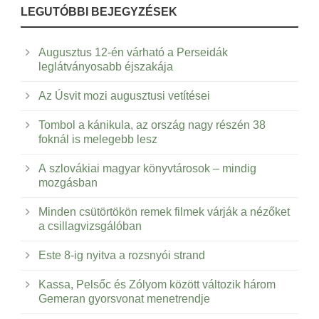
LEGUTÓBBI BEJEGYZÉSEK
Augusztus 12-én várható a Perseidák
leglátványosabb éjszakája
Az Úsvit mozi augusztusi vetítései
Tombol a kánikula, az ország nagy részén 38
foknál is melegebb lesz
A szlovákiai magyar könyvtárosok – mindig
mozgásban
Minden csütörtökön remek filmek várják a nézőket
a csillagvizsgálóban
Este 8-ig nyitva a rozsnyói strand
Kassa, Pelsőc és Zólyom között változik három
Gemeran gyorsvonat menetrendje