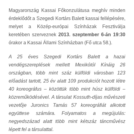
Magyarország Kassai Főkonzulátusa meghív minden
érdeklődőt a Szegedi Kortárs Balett kassai fellépésére,
melyet a Közép-európai Színházak Fesztiválja
keretében szerveznek
2013. szeptember 6-án 19:30
órakor a Kassai Állami Színházban (Fő utca 58.).
A 25 éves Szegedi Kortárs Balett a hazai
vendégszereplések mellett Mexikótól Kínáig 26
országban, több mint száz külföldi városban 123
előadást tartott, 25 év alatt 109 produkciót hozott létre
40 koreográfus – közöttük több mint húsz külföldi –
közreműködésével. A társulat Kossuth-díjas művészeti
vezetője Juronics Tamás 57 koreográfiát alkotott
együttese számára. Folyamatos a megújulás:
negyedszázad alatt több mint kétszáz táncművész
lépett fel a társulattal.