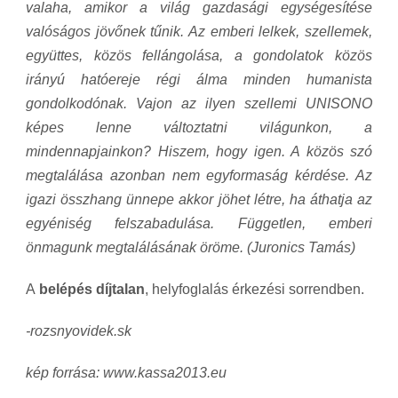
valaha, amikor a világ gazdasági egységesítése
valóságos jövőnek tűnik. Az emberi lelkek, szellemek,
együttes, közös fellángolása, a gondolatok közös
irányú hatóereje régi álma minden humanista
gondolkodónak. Vajon az ilyen szellemi UNISONO
képes lenne változtatni világunkon, a
mindennapjainkon? Hiszem, hogy igen. A közös szó
megtalálása azonban nem egyformaság kérdése. Az
igazi összhang ünnepe akkor jöhet létre, ha áthatja az
egyéniség felszabadulása. Független, emberi
önmagunk megtalálásának öröme. (Juronics Tamás)
A
belépés díjtalan
, helyfoglalás érkezési sorrendben.
-rozsnyovidek.sk
kép forrása: www.kassa2013.eu