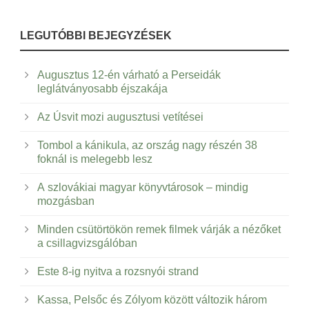
LEGUTÓBBI BEJEGYZÉSEK
Augusztus 12-én várható a Perseidák
leglátványosabb éjszakája
Az Úsvit mozi augusztusi vetítései
Tombol a kánikula, az ország nagy részén 38
foknál is melegebb lesz
A szlovákiai magyar könyvtárosok – mindig
mozgásban
Minden csütörtökön remek filmek várják a nézőket
a csillagvizsgálóban
Este 8-ig nyitva a rozsnyói strand
Kassa, Pelsőc és Zólyom között változik három