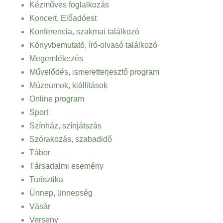
Kézműves foglalkozás
Koncert, Előadóest
Konferencia, szakmai találkozó
Könyvbemutató, író-olvasó találkozó
Megemlékezés
Művelődés, ismeretterjesztő program
Múzeumok, kiállítások
Online program
Sport
Színház, színjátszás
Szórakozás, szabadidő
Tábor
Társadalmi esemény
Turisztika
Ünnep, ünnepség
Vásár
Verseny