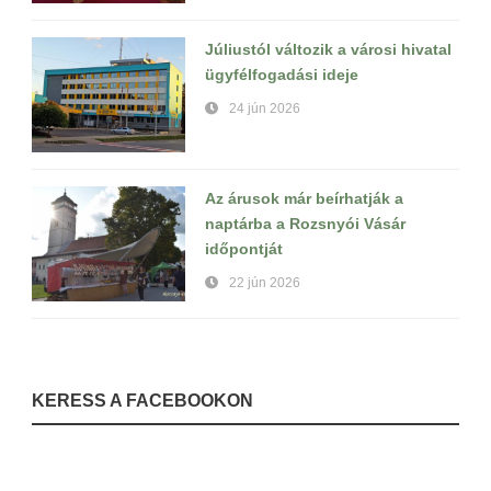
Júliustól változik a városi hivatal
ügyfélfogadási ideje
24 jún 2026
Az árusok már beírhatják a
naptárba a Rozsnyói Vásár
időpontját
22 jún 2026
KERESS A FACEBOOKON