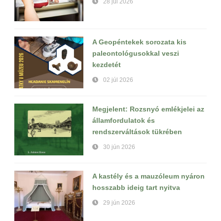
28 júl 2026
A Geopéntekek sorozata kis
paleontológusokkal veszi
kezdetét
02 júl 2026
Megjelent: Rozsnyó emlékjelei az
államfordulatok és
rendszerváltások tükrében
30 jún 2026
A kastély és a mauzóleum nyáron
hosszabb ideig tart nyitva
29 jún 2026