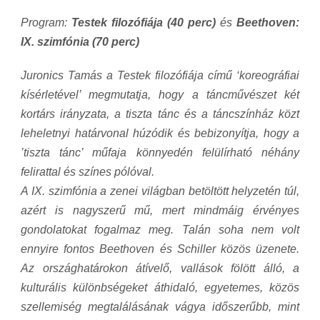
Program:
Testek filozófiája (40 perc)
és
Beethoven:
IX. szimfónia (70 perc)
Juronics Tamás a Testek filozófiája című ‘koreográfiai
kísérletével’ megmutatja, hogy a táncművészet két
kortárs irányzata, a tiszta tánc és a táncszínház közt
leheletnyi határvonal húzódik és bebizonyítja, hogy a
’tiszta tánc’ műfaja könnyedén felülírható néhány
felirattal és színes pólóval.
A IX. szimfónia a zenei világban betöltött helyzetén túl,
azért is nagyszerű mű, mert mindmáig érvényes
gondolatokat fogalmaz meg. Talán soha nem volt
ennyire fontos Beethoven és Schiller közös üzenete.
Az országhatárokon átívelő, vallások fölött álló, a
kulturális különbségeket áthidaló, egyetemes, közös
szellemiség megtalálásának vágya időszerűbb, mint