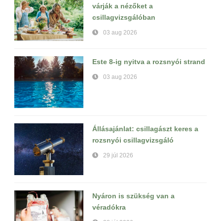
várják a nézőket a
csillagvizsgálóban
03 aug 2026
Este 8-ig nyitva a rozsnyói strand
03 aug 2026
Állásajánlat: csillagászt keres a
rozsnyói csillagvizsgáló
29 júl 2026
Nyáron is szükség van a
véradókra