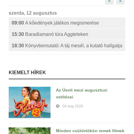
<
>
szerda, 12 augusztus
09:00
A kőedények játékos megismerése
15:30
Baradlamanó túra Aggteleken
18:30
Könyvbemutató: A táj mesél, a kutató hallgatja
KIEMELT HÍREK
Az Úsvit mozi augusztusi
vetítései
04 aug 2026
Minden csütörtökön remek filmek