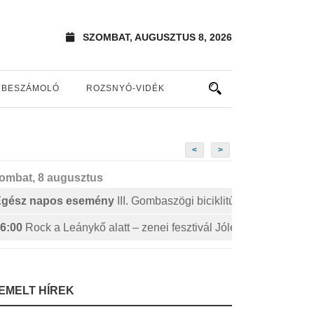
SZOMBAT, AUGUSZTUS 8, 2026
BESZÁMOLÓ
ROZSNYÓ-VIDÉK
<
>
ombat, 8 augusztus
Egész napos esemény
III. Gombaszögi biciklitúra
6:00
Rock a Leánykő alatt – zenei fesztivál Jólészen
IEMELT HÍREK