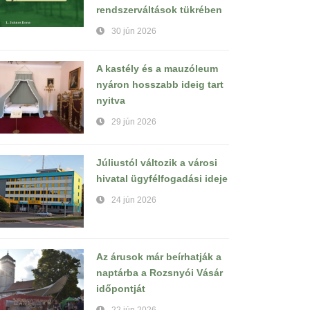
rendszerváltások tükrében
30 jún 2026
A kastély és a mauzóleum
nyáron hosszabb ideig tart
nyitva
29 jún 2026
Júliustól változik a városi
hivatal ügyfélfogadási ideje
24 jún 2026
Az árusok már beírhatják a
naptárba a Rozsnyói Vásár
időpontját