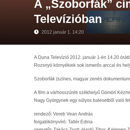
A „Szoborfák” cí
Televízióban
2012 január 1. 14:20
A Duna Televízió 2012. január 1-én 14.20 órátó
Rozsnyó környékiek sok ismerős arccal és hely
Szoborfák (színes, magyar zenés dokumentumfi
A film a várhosszúréti székhelyű Gömöri Kézmű
Nagy Györgynek egy súlyos balesetből való fel
rendező: Vereb Vean András
forgatókönyvíró: Tallér Edina
operatőr: Takács Zsolt, Hajdú Tibor, Kelemen