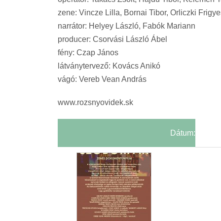
zene: Vincze Lilla, Bornai Tibor, Orliczki Frig
narrátor: Helyey László, Fabók Mariann
producer: Csorvási László Ábel
fény: Czap János
látványtervező: Kovács Anikó
vágó: Vereb Vean András
www.rozsnyovidek.sk
Dátum: