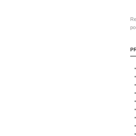
Re
po
P