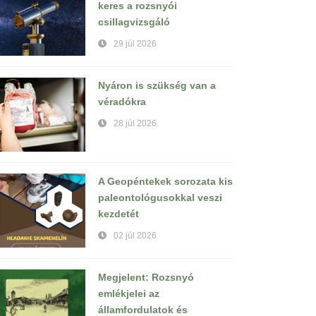
keres a rozsnyói
csillagvizsgáló
29 júl 2026
Nyáron is szükség van a
véradókra
28 júl 2026
A Geopéntekek sorozata kis
paleontológusokkal veszi
kezdetét
02 júl 2026
Megjelent: Rozsnyó
emlékjelei az
államfordulatok és