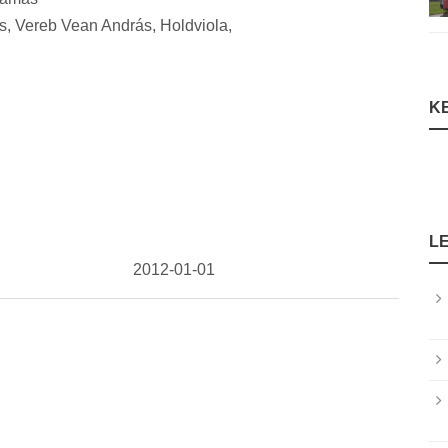
yes, Vereb Vean András, Holdviola,
K
L
2012-01-01