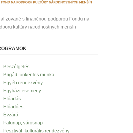
alizované s finančnou podporou Fondu na
dporu kultúry národnostných menšín
ROGRAMOK
Beszélgetés
Brigád, önkéntes munka
Egyéb rendezvény
Egyházi esemény
Előadás
Előadóest
Évzáró
Falunap, városnap
Fesztivál, kulturális rendezvény