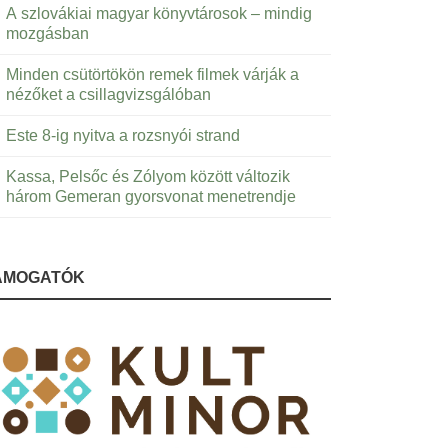
A szlovákiai magyar könyvtárosok – mindig
mozgásban
Minden csütörtökön remek filmek várják a
nézőket a csillagvizsgálóban
Este 8-ig nyitva a rozsnyói strand
Kassa, Pelsőc és Zólyom között változik
három Gemeran gyorsvonat menetrendje
ÁMOGATÓK