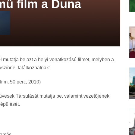
mű film a Duna
l mutatja be azt a helyi vonatkozású filmet, melyben a
színnel találkozhatnak:
lm, 50 perc, 2010)
vesek Társulását mutatja be, valamint vezetőjének,
épülését.
 Tamás