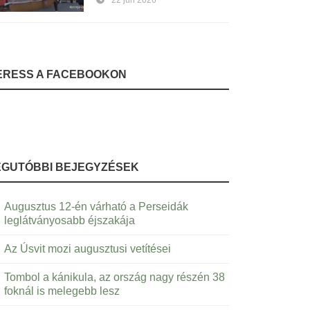
22 jún 2026
ERESS A FACEBOOKON
EGUTÓBBI BEJEGYZÉSEK
Augusztus 12-én várható a Perseidák
leglátványosabb éjszakája
Az Úsvit mozi augusztusi vetítései
Tombol a kánikula, az ország nagy részén 38
foknál is melegebb lesz