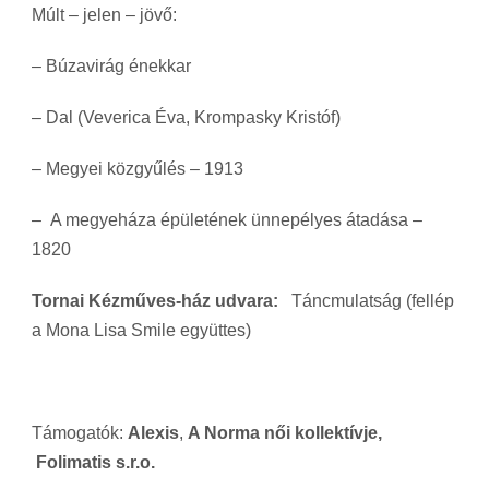
Múlt – jelen – jövő:
– Búzavirág énekkar
– Dal (Veverica Éva, Krompasky Kristóf)
– Megyei közgyűlés – 1913
– A megyeháza épületének ünnepélyes átadása –
1820
Tornai Kézműves-ház udvara:
Táncmulatság (fellép
a Mona Lisa Smile együttes)
Támogatók:
Alexis
,
A Norma női kollektívje,
Folimatis s.r.o.