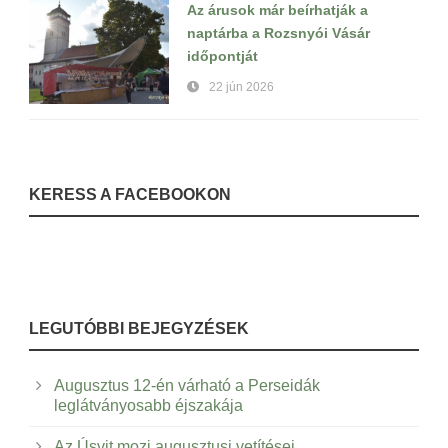
Az árusok már beírhatják a
naptárba a Rozsnyói Vásár
időpontját
22 jún 2026
KERESS A FACEBOOKON
LEGUTÓBBI BEJEGYZÉSEK
Augusztus 12-én várható a Perseidák
leglátványosabb éjszakája
Az Úsvit mozi augusztusi vetítései