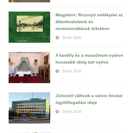
Megjelent: Rozsnyó emlékjelei az
államfordulatok és
rendszerváltások tükrében
30 jún 2026
A kastély és a mauzóleum nyáron
hosszabb ideig tart nyitva
29 jún 2026
Júliustól változik a városi hivatal
ügyfélfogadási ideje
24 jún 2026