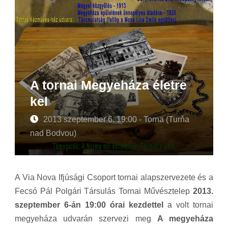
A tornai Megyeháza életre
kel
2013 szeptember 6. 19:00 - Torna (Turňa
nad Bodvou)
A Via Nova Ifjúsági Csoport tornai alapszervezete és a
Fecsó Pál Polgári Társulás Tornai Művésztelep
2013.
szeptember 6-án 19:00 órai kezdettel
a volt tornai
megyeháza udvarán szervezi meg
A megyeháza