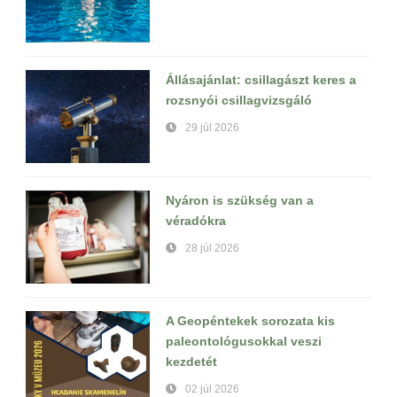
Állásajánlat: csillagászt keres a
rozsnyói csillagvizsgáló
29 júl 2026
Nyáron is szükség van a
véradókra
28 júl 2026
A Geopéntekek sorozata kis
paleontológusokkal veszi
kezdetét
02 júl 2026