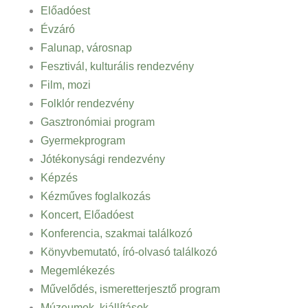
Előadóest
Évzáró
Falunap, városnap
Fesztivál, kulturális rendezvény
Film, mozi
Folklór rendezvény
Gasztronómiai program
Gyermekprogram
Jótékonysági rendezvény
Képzés
Kézműves foglalkozás
Koncert, Előadóest
Konferencia, szakmai találkozó
Könyvbemutató, író-olvasó találkozó
Megemlékezés
Művelődés, ismeretterjesztő program
Múzeumok, kiállítások