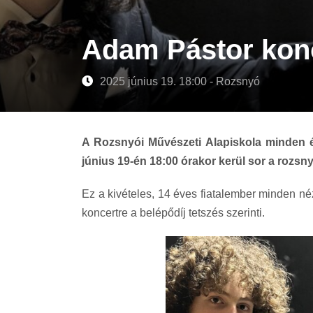
Adam Pástor konc
2025 június 19. 18:00 - Rozsnyó
A Rozsnyói Művészeti Alapiskola minden 
június 19-én 18:00 órakor kerül sor a rozs
Ez a kivételes, 14 éves fiatalember minden néz
koncertre a belépődíj tetszés szerinti.