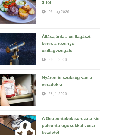
3-tól
03 aug 2026
Állásajánlat: csillagászt
keres a rozsnyói
csillagvizsgáló
29 júl 2026
Nyáron is szükség van a
véradókra
28 júl 2026
A Geopéntekek sorozata kis
paleontológusokkal veszi
kezdetét