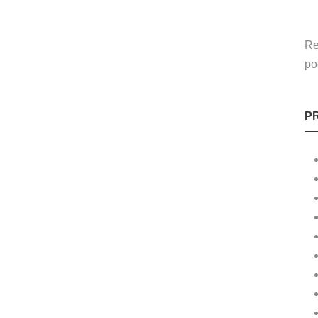
Re
po
P