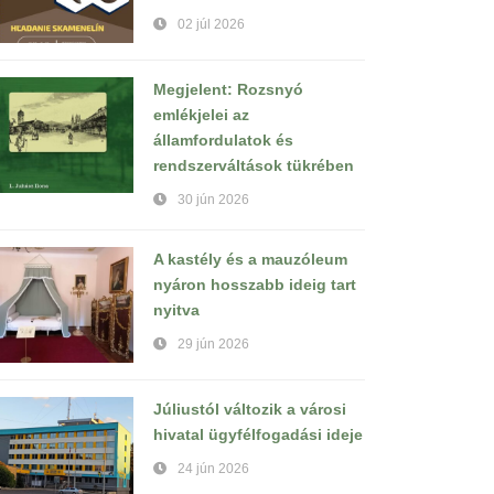
02 júl 2026
Megjelent: Rozsnyó
emlékjelei az
államfordulatok és
rendszerváltások tükrében
30 jún 2026
A kastély és a mauzóleum
nyáron hosszabb ideig tart
nyitva
29 jún 2026
Júliustól változik a városi
hivatal ügyfélfogadási ideje
24 jún 2026