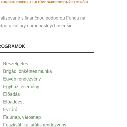
alizované s finančnou podporou Fondu na
dporu kultúry národnostných menšín
ROGRAMOK
Beszélgetés
Brigád, önkéntes munka
Egyéb rendezvény
Egyházi esemény
Előadás
Előadóest
Évzáró
Falunap, városnap
Fesztivál, kulturális rendezvény