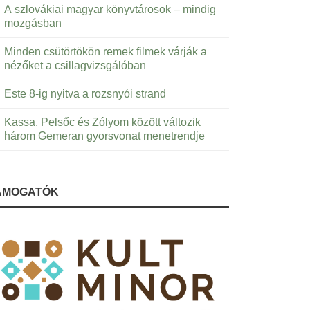
A szlovákiai magyar könyvtárosok – mindig
mozgásban
Minden csütörtökön remek filmek várják a
nézőket a csillagvizsgálóban
Este 8-ig nyitva a rozsnyói strand
Kassa, Pelsőc és Zólyom között változik
három Gemeran gyorsvonat menetrendje
ÁMOGATÓK