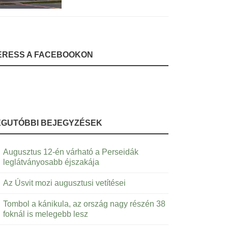
ERESS A FACEBOOKON
EGUTÓBBI BEJEGYZÉSEK
Augusztus 12-én várható a Perseidák
leglátványosabb éjszakája
Az Úsvit mozi augusztusi vetítései
Tombol a kánikula, az ország nagy részén 38
foknál is melegebb lesz