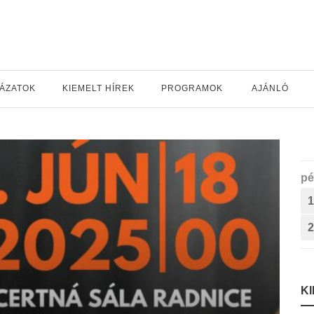
YÁZATOK
KIEMELT HÍREK
PROGRAMOK
AJÁNLÓ
pé
1
2
K