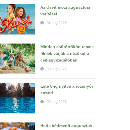
Az Úsvit mozi augusztusi
vetítései
04 aug 2026
Minden csütörtökön remek
filmek várják a nézőket a
csillagvizsgálóban
03 aug 2026
Este 8-ig nyitva a rozsnyói
strand
03 aug 2026
Heti ebédmenü augusztus