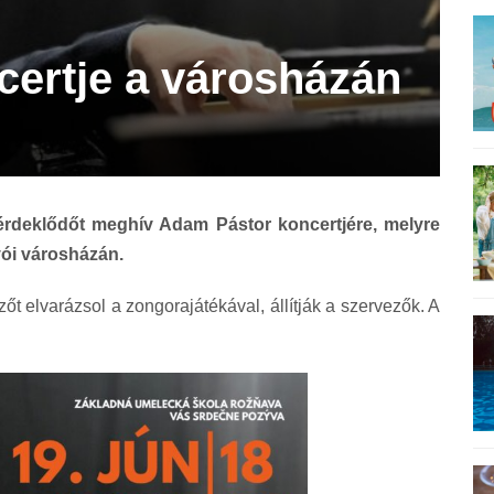
ertje a városházán
érdeklődőt meghív Adam Pástor koncertjére, melyre
nyói városházán.
őt elvarázsol a zongorajátékával, állítják a szervezők. A