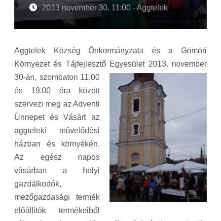
2013 november 30. 11:00 - Aggtelek
Aggtelek Község Önkormányzata és a Gömöri
Környezet és Tájfejlesztő Egyesület 2013. november
30-án, szo
mbaton 11.00
és 19.00 óra között
szervezi meg az Adventi
Ünnepet és Vásárt az
aggteleki művelődési
házban és környékén.
Az e
gész napos
vásárban a helyi
gazdálkodók,
mezőgazdasági termék
előállítók termékeiből