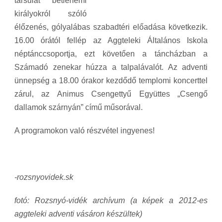
társulat betlehemi
királyokról szóló
élőzenés, gólyalábas szabadtéri előadása következik.
16.00 órától fellép
az Aggteleki Általános Iskola
néptánccsoportja, ez
t követően a táncházban a
Számadó zenekar húzza a talpalávalót. Az adventi
ünnepség a 18.00 órakor kezdődő templomi koncerttel
zárul,
az Animus Csengettyű Együttes
„Csengő
dallamok szárnyán” című műsorával.
A programokon való részvétel ingyenes!
-rozsnyovidek.sk
fotó: Rozsnyó-vidék archívum (a képek a 2012-es
aggteleki adventi vásáron készültek)