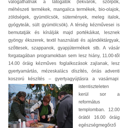
válogathatnak a látogatók (lekvárok, szörpö
k
,
méhészeti termékek, mangalica termékek, bio-olajok,
zöldségek, gyümölcsök, sütemények, meleg italok,
gyógyteák, sült gyümölcsök). A térség kézművesei is
bemutatják és kínálják majd portékáikat, lesznek
gyöngy ékszerek, textil használati és ajándéktárgyak,
szőttesek, szappanok, gyapjútermékek stb. A vásár
forgatagában programokban sem lesz hiány,
11.00-től
14.00 óráig kézműves foglalkozások zajlanak, lesz
gyertyamártás, mézeskalács díszítés, óriás adventi
koszorú készítés – gyertyagyújtásra a vasárnapi
istentiszt
eleten
kerül sor a
református
templomban. 12.00
órától 16.00 óráig
egészségmegőrző