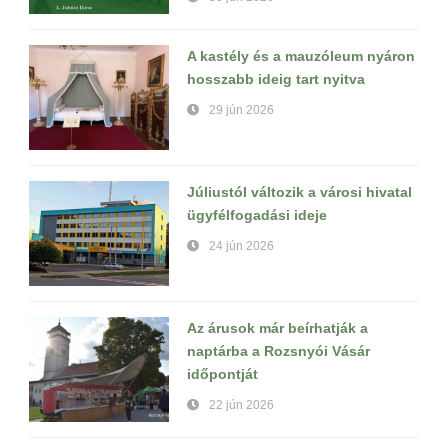
A kastély és a mauzóleum nyáron
hosszabb ideig tart nyitva
29 jún 2026
Júliustól változik a városi hivatal
ügyfélfogadási ideje
24 jún 2026
Az árusok már beírhatják a
naptárba a Rozsnyói Vásár
időpontját
22 jún 2026