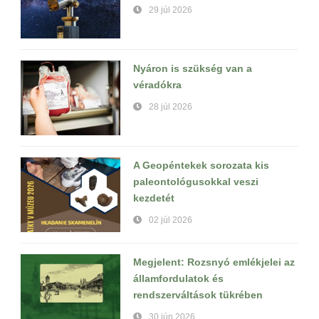
29 júl 2026
Nyáron is szükség van a
véradókra
28 júl 2026
A Geopéntekek sorozata kis
paleontológusokkal veszi
kezdetét
02 júl 2026
Megjelent: Rozsnyó emlékjelei az
államfordulatok és
rendszerváltások tükrében
30 jún 2026