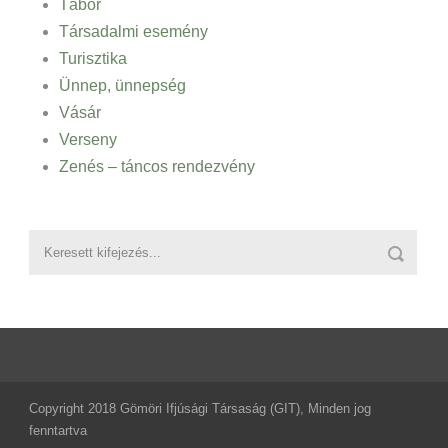
Tábor
Társadalmi esemény
Turisztika
Ünnep, ünnepség
Vásár
Verseny
Zenés – táncos rendezvény
Copyright 2018 Gömöri Ifjúsági Társaság (GIT), Minden jog
fenntartva