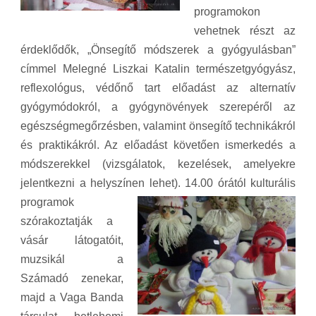
programokon
vehetnek részt az
érdeklődők, „
Önsegítő módszerek a gyógyulásban”
címmel Melegné Liszkai
Katalin természetgyógyász,
reflexológus, védőnő tart előadást az alternatív
gyógymódokról, a gyóg
ynövények szerepéről az
egészségmegőrzésben, valamint önsegítő technikákról
és praktikákról. Az előadást követően ismerkedés a
módszerekkel (vizsgálatok, kezelések, amelyekre
j
elentkezni a helyszínen lehet). 14.00 órától kulturális
programok
szórakoztatják a
vásár látogatóit,
muzsikál a
Számadó zenekar,
majd a Vaga Banda