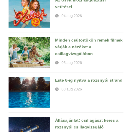
vetítései
04 aug 2026
Minden csütörtökön remek filmek
várják a nézőket a
csillagvizsgálóban
03 aug 2026
Este 8-ig nyitva a rozsnyói strand
03 aug 2026
Állásajánlat: csillagászt keres a
rozsnyói csillagvizsgáló