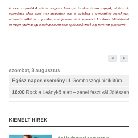
A www.rozsnyovidek.sk oldalon megjelent bármilyen tartalom (írásos anyagok, adatbázisok,
információk, képek, videó stb.) utánközlése csak és kizárólag a szerkesztőség engedélyével,
változtatás nélkül és a portálra, mint forrásra utaló egyértelmű hivatkozás feltüntetésével
lehetséges (kivéve ha egy konkrét dokumentumban egyéb külső szerző vagy forrás van feltüntetve)!
<
>
szombat, 8 augusztus
Egész napos esemény
III. Gombaszögi biciklitúra
16:00
Rock a Leánykő alatt – zenei fesztivál Jólészen
KIEMELT HÍREK
Az Úsvit mozi augusztusi