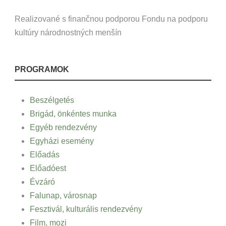
Realizované s finančnou podporou Fondu na podporu
kultúry národnostných menšín
PROGRAMOK
Beszélgetés
Brigád, önkéntes munka
Egyéb rendezvény
Egyházi esemény
Előadás
Előadóest
Évzáró
Falunap, városnap
Fesztivál, kulturális rendezvény
Film, mozi