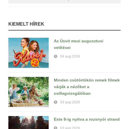
KIEMELT HÍREK
Az Úsvit mozi augusztusi
vetítései
04 aug 2026
Minden csütörtökön remek filmek
várják a nézőket a
csillagvizsgálóban
03 aug 2026
Este 8-ig nyitva a rozsnyói strand
03 aug 2026