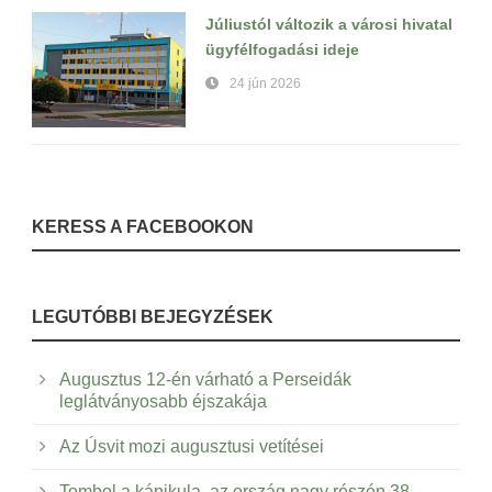
Júliustól változik a városi hivatal
ügyfélfogadási ideje
24 jún 2026
KERESS A FACEBOOKON
LEGUTÓBBI BEJEGYZÉSEK
Augusztus 12-én várható a Perseidák
leglátványosabb éjszakája
Az Úsvit mozi augusztusi vetítései
Tombol a kánikula, az ország nagy részén 38