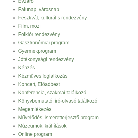
Évzáró
Falunap, városnap
Fesztivál, kulturális rendezvény
Film, mozi
Folklór rendezvény
Gasztronómiai program
Gyermekprogram
Jótékonysági rendezvény
Képzés
Kézműves foglalkozás
Koncert, Előadóest
Konferencia, szakmai találkozó
Könyvbemutató, író-olvasó találkozó
Megemlékezés
Művelődés, ismeretterjesztő program
Múzeumok, kiállítások
Online program