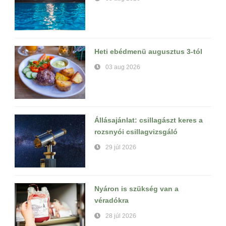
Heti ebédmenü augusztus 3-tól
03 aug 2026
Állásajánlat: csillagászt keres a
rozsnyói csillagvizsgáló
29 júl 2026
Nyáron is szükség van a
véradókra
28 júl 2026