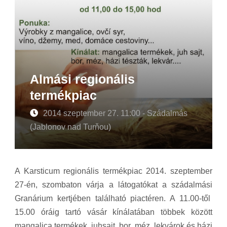
Almási regionális
termékpiac
2014 szeptember 27. 11:00 - Szádalmás
(Jablonov nad Turňou)
A Karsticum regionális termékpiac 2014. szeptember
27-én, szombaton várja a látogatókat a szádalmási
Granárium kertjében található piactéren. A 11.00-től
15.00 óráig tartó vásár kínálatában többek között
mangalica termékek, juhsajt, bor, méz, lekvárok és házi