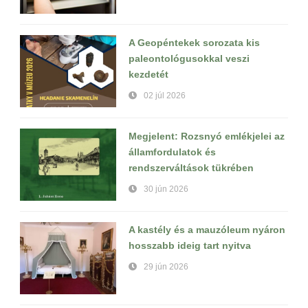
A Geopéntekek sorozata kis
paleontológusokkal veszi
kezdetét
02 júl 2026
Megjelent: Rozsnyó emlékjelei az
államfordulatok és
rendszerváltások tükrében
30 jún 2026
A kastély és a mauzóleum nyáron
hosszabb ideig tart nyitva
29 jún 2026