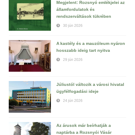
Megjelent: Rozsnyó emlékjelei az
államfordulatok és
rendszerváltások tükrében
30 jún 2026
A kastély és a mauzóleum nyáron
hosszabb ideig tart nyitva
29 jún 2026
Júliustól változik a városi hivatal
ügyfélfogadási ideje
24 jún 2026
Az árusok már beírhatják a
naptárba a Rozsnyói Vásár