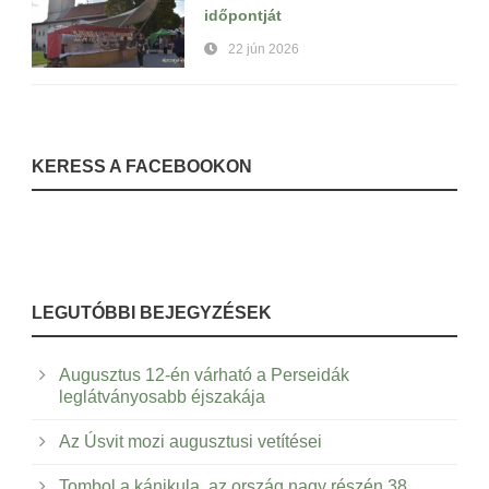
időpontját
22 jún 2026
KERESS A FACEBOOKON
LEGUTÓBBI BEJEGYZÉSEK
Augusztus 12-én várható a Perseidák
leglátványosabb éjszakája
Az Úsvit mozi augusztusi vetítései
Tombol a kánikula, az ország nagy részén 38