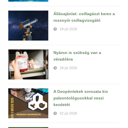
Állásajánlat: csillagászt keres a
rozsnyói csillagvizsgáló
29 júl 2026
Nyáron is szükség van a
véradókra
28 júl 2026
A Geopéntekek sorozata kis
paleontológusokkal veszi
kezdetét
02 júl 2026