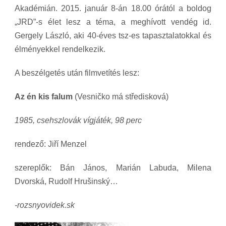
Akadémián. 2015. január 8-án 18.00 órától a boldog
„JRD”-s élet lesz a téma, a meghívott vendég id.
Gergely László, aki 40-éves tsz-es tapasztalatokkal és
élményekkel rendelkezik.
A beszélgetés után filmvetítés lesz:
Az én kis falum
(Vesničko má středisková)
1985, csehszlovák vígjáték, 98 perc
rendező: Jiří Menzel
szereplők: Bán János, Marián Labuda, Milena
Dvorská, Rudolf Hrušinský…
-rozsnyovidek.sk