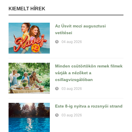
KIEMELT HÍREK
Az Úsvit mozi augusztusi
vetítései
04 aug 2026
Minden csütörtökön remek filmek
várják a nézőket a
csillagvizsgálóban
03 aug 2026
Este 8-ig nyitva a rozsnyói strand
03 aug 2026