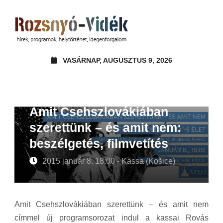
VASÁRNAP, AUGUSZTUS 9, 2026
Amit Csehszlovákiában
szerettünk – és amit nem:
beszélgetés, filmvetítés
2015 január 8. 18:00 - Kassa (Košice)
Amit Csehszlovákiában szerettünk – és amit nem
címmel új programsorozat indul a kassai Rovás