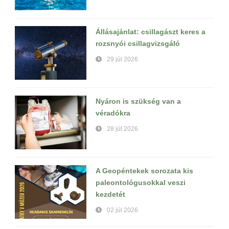
Állásajánlat: csillagászt keres a
rozsnyói csillagvizsgáló
29 júl 2026
Nyáron is szükség van a
véradókra
28 júl 2026
A Geopéntekek sorozata kis
paleontológusokkal veszi
kezdetét
02 júl 2026