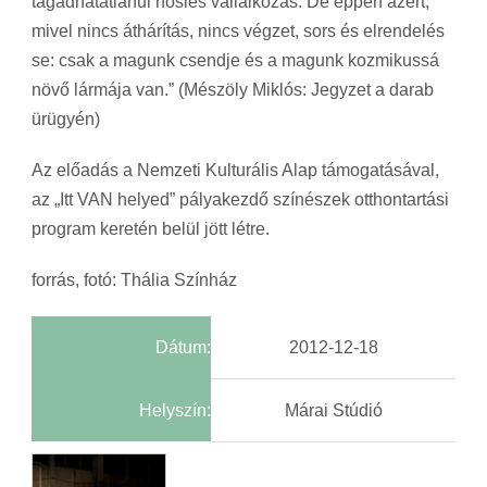
tagadhatatlanul hősies vállalkozás. De éppen azért,
mivel nincs áthárítás, nincs végzet, sors és elrendelés
se: csak a magunk csendje és a magunk kozmikussá
növő lármája van.” (Mészöly Miklós: Jegyzet a darab
ürügyén)
Az előadás a Nemzeti Kulturális Alap támogatásával,
az „Itt VAN helyed” pályakezdő színészek otthontartási
program keretén belül jött létre.
forrás, fotó: Thália Színház
Dátum:
2012-12-18
Helyszín:
Márai Stúdió