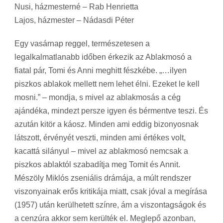
Nusi, házmesterné – Rab Henrietta
Lajos, házmester – Nádasdi Péter
Egy vasárnap reggel, természetesen a
legalkalmatlanabb időben érkezik az Ablakmosó a
fiatal pár, Tomi és Anni meghitt fészkébe. „…ilyen
piszkos ablakok mellett nem lehet élni. Ezeket le kell
mosni.” – mondja, s mivel az ablakmosás a cég
ajándéka, mindezt persze igyen és bérmentve teszi. És
azután kitör a káosz. Minden ami eddig bizonyosnak
látszott, érvényét veszti, minden ami értékes volt,
kacattá silányul – mivel az ablakmosó nemcsak a
piszkos ablaktól szabadítja meg Tomit és Annit.
Mészöly Miklós zseniális drámája, a múlt rendszer
viszonyainak erős kritikája miatt, csak jóval a megírása
(1957) után kerülhetett színre, ám a viszontagságok és
a cenzúra akkor sem kerülték el. Meglepő azonban,