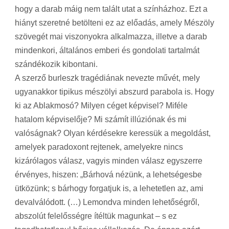
hogy a darab máig nem talált utat a színházhoz. Ezt a
hiányt szeretné betölteni ez az előadás, amely Mészöly
szövegét mai viszonyokra alkalmazza, illetve a darab
mindenkori, általános emberi és gondolati tartalmát
szándékozik kibontani.
A szerző burleszk tragédiának nevezte művét, mely
ugyanakkor tipikus mészölyi abszurd parabola is. Hogy
ki az Ablakmosó? Milyen céget képvisel? Miféle
hatalom képviselője? Mi számít illúziónak és mi
valóságnak? Olyan kérdésekre keressük a megoldást,
amelyek paradoxont rejtenek, amelyekre nincs
kizárólagos válasz, vagyis minden válasz egyszerre
érvényes, hiszen: „Bárhová nézünk, a lehetségesbe
ütközünk; s bárhogy forgatjuk is, a lehetetlen az, ami
devalválódott. (…) Lemondva minden lehetőségről,
abszolút felelősségre ítéltük magunkat – s ez