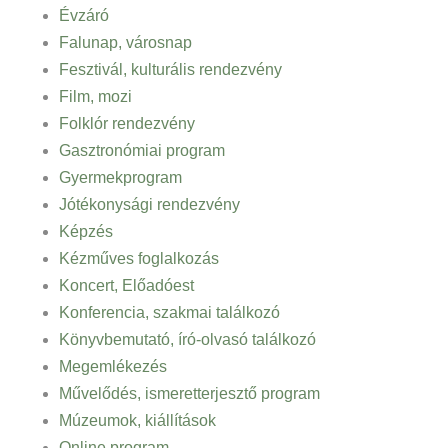
Évzáró
Falunap, városnap
Fesztivál, kulturális rendezvény
Film, mozi
Folklór rendezvény
Gasztronómiai program
Gyermekprogram
Jótékonysági rendezvény
Képzés
Kézműves foglalkozás
Koncert, Előadóest
Konferencia, szakmai találkozó
Könyvbemutató, író-olvasó találkozó
Megemlékezés
Művelődés, ismeretterjesztő program
Múzeumok, kiállítások
Online program