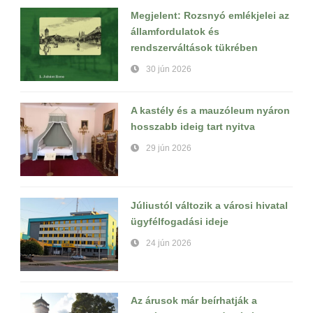
Megjelent: Rozsnyó emlékjelei az
államfordulatok és
rendszerváltások tükrében
30 jún 2026
A kastély és a mauzóleum nyáron
hosszabb ideig tart nyitva
29 jún 2026
Júliustól változik a városi hivatal
ügyfélfogadási ideje
24 jún 2026
Az árusok már beírhatják a