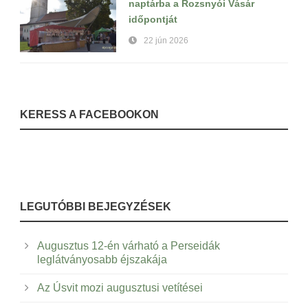
naptárba a Rozsnyói Vásár
időpontját
22 jún 2026
KERESS A FACEBOOKON
LEGUTÓBBI BEJEGYZÉSEK
Augusztus 12-én várható a Perseidák
leglátványosabb éjszakája
Az Úsvit mozi augusztusi vetítései