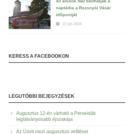
Az árusok már beírhatják a
naptárba a Rozsnyói Vásár
időpontját
22 jún 2026
KERESS A FACEBOOKON
LEGUTÓBBI BEJEGYZÉSEK
Augusztus 12-én várható a Perseidák
leglátványosabb éjszakája
Az Úsvit mozi augusztusi vetítései