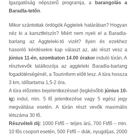
Igazgatóság népszerű programja, a
barangolás a
Baradla-tetőn
.
Mikor szántottak ördögök Aggtelek határában? Hogyan
néz ki a karsztfelszín? Miért nem nyeli el a Baradla-
barlang az Aggteleki-tó vizét? Ilyen és ezekhez
hasonló kérdésekre kap választ az, aki részt vesz a
június 11-én, szombaton 14.00 órakor
induló túrán. A
résztvevők találkozója az aggteleki Baradla-barlang
fogadótérségénél, a Tourinform előtt lesz. A túra hossza
3 km, időtartama 1,5-2 óra.
A túra előzetes bejelentkezéssel (legkésőbb
június 10-
ig
) indul, min. 5 fő jelentkezése vagy 5 egész jegy
megváltása esetén. A túrán részt vevők maximális
létszáma 30 fő.
Részvételi díj:
1000 Ft/fő – teljes árú, 700 Ft/fő – min.
10 fős csoport esetén, 500 Ft/fő – diák, nyugdíjas, 2000