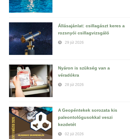
Állásajánlat: csillagászt keres a
rozsnyói csillagvizsgáló
29 júl 2026
Nyáron is szükség van a
véradókra
28 júl 2026
A Geopéntekek sorozata kis
paleontológusokkal veszi
kezdetét
02 júl 2026