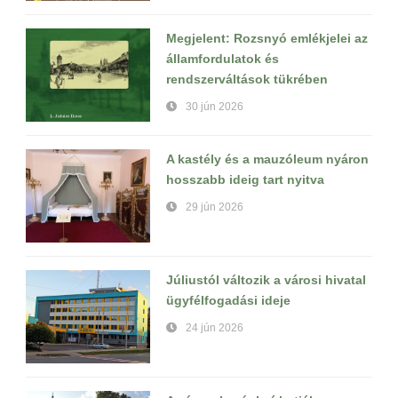
Megjelent: Rozsnyó emlékjelei az
államfordulatok és
rendszerváltások tükrében
30 jún 2026
A kastély és a mauzóleum nyáron
hosszabb ideig tart nyitva
29 jún 2026
Júliustól változik a városi hivatal
ügyfélfogadási ideje
24 jún 2026