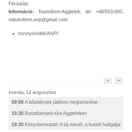
Ft/család.
Információ:
Tourinform-Aggtelek, tel: +48/503-000,
naturinform.anp@gmail.com
rozsnyóvidék/ANPI
<
>
szerda, 12 augusztus
09:00
A kőedények játékos megismerése
15:30
Baradlamanó túra Aggteleken
18:30
Könyvbemutató: A táj mesél, a kutató hallgatja