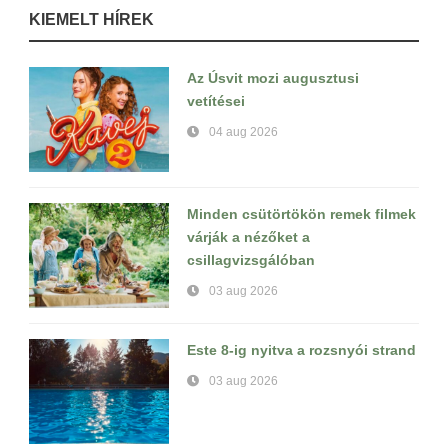
KIEMELT HÍREK
Az Úsvit mozi augusztusi
vetítései
04 aug 2026
Minden csütörtökön remek filmek
várják a nézőket a
csillagvizsgálóban
03 aug 2026
Este 8-ig nyitva a rozsnyói strand
03 aug 2026