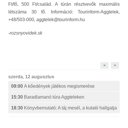
Ft/fő, 500 Ft/család. A túrán résztvevők maximális
létszáma 30 fő. Információ: Tourinform-Aggtelek,
+48/503-000, aggtelek@tourinform.hu
-rozsnyovidek.sk
<
>
szerda, 12 augusztus
09:00
A kőedények játékos megismerése
15:30
Baradlamanó túra Aggteleken
18:30
Könyvbemutató: A táj mesél, a kutató hallgatja