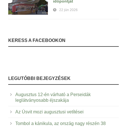
időpontját
22 jún 2026
KERESS A FACEBOOKON
LEGUTÓBBI BEJEGYZÉSEK
Augusztus 12-én várható a Perseidák
leglátványosabb éjszakája
Az Úsvit mozi augusztusi vetítései
Tombol a kánikula, az ország nagy részén 38