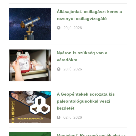
Állásajánlat: csillagászt keres a
rozsnyói csillagvizsgáló
29 júl 2026
Nyáron is szükség van a
véradókra
28 júl 2026
A Geopéntekek sorozata kis
paleontológusokkal veszi
kezdetét
02 júl 2026
Megjelent: Rozsnyó emlékjelei az