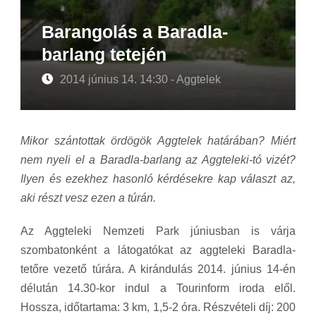
Barangolás a Baradla-
barlang tetején
2014 június 14. 14:30 - Aggtelek
Mikor szántottak ördögök Aggtelek határában? Miért
nem nyeli el a Baradla-barlang az Aggteleki-tó vizét?
Ilyen és ezekhez hasonló kérdésekre kap választ az,
aki részt vesz ezen a túrán.
Az Aggteleki Nemzeti Park júniusban is várja
szombatonként a látogatókat az aggteleki Baradla-
tetőre vezető túrára. A kirándulás 2014. június 14-én
délután 14.30-kor indul a Tourinform iroda elől.
Hossza, időtartama: 3 km, 1,5-2 óra. Részvételi díj: 200