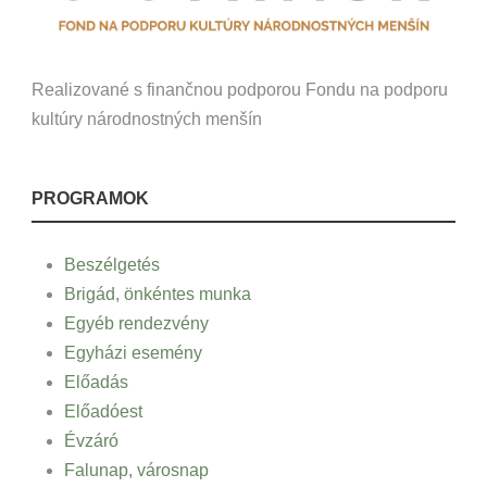
Realizované s finančnou podporou Fondu na podporu
kultúry národnostných menšín
PROGRAMOK
Beszélgetés
Brigád, önkéntes munka
Egyéb rendezvény
Egyházi esemény
Előadás
Előadóest
Évzáró
Falunap, városnap