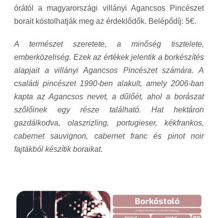
órától a magyarországi villányi Agancsos Pincészet
borait kóstolhatják meg az érdeklődők. Belépődíj: 5€.
A természet szeretete, a minőség tisztelete,
emberközeliség. Ezek az értékek jelentik a borkészítés
alapjait a villányi Agancsos Pincészet számára. A
családi pincészet 1990-ben alakult, amely 2006-ban
kapta az Agancsos nevet, a dűlőét, ahol a borászat
szőlőinek egy része található. Hat hektáron
gazdálkodva, olaszrizling, portugieser, kékfrankos,
cabernet sauvignon, cabernet franc és pinot noir
fajtákból készítik boraikat.