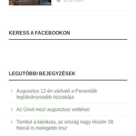
22 jún 2026
KERESS A FACEBOOKON
LEGUTÓBBI BEJEGYZÉSEK
Augusztus 12-én várható a Perseidák
leglátványosabb éjszakája
Az Úsvit mozi augusztusi vetítései
Tombol a kánikula, az ország nagy részén 38
foknál is melegebb lesz