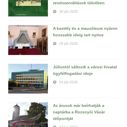
rendszerváltások tükrében
30 jún 2026
A kastély és a mauzóleum nyáron
hosszabb ideig tart nyitva
29 jún 2026
Júliustól változik a városi hivatal
ügyfélfogadási ideje
24 jún 2026
Az árusok már beírhatják a
naptárba a Rozsnyói Vásár
időpontját