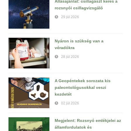
Állásajánlat: csillagászt keres a
rozsnyói csillagvizsgáló
29 júl 2026
Nyáron is szükség van a
véradókra
28 júl 2026
A Geopéntekek sorozata kis
paleontológusokkal veszi
kezdetét
02 júl 2026
Megjelent: Rozsnyó emlékjelei az
államfordulatok és