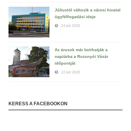
Júliustól változik a városi hivatal
ügyfélfogadási ideje
24 jún 2026
Az árusok már beírhatják a
naptárba a Rozsnyói Vásár
időpontját
22 jún 2026
KERESS A FACEBOOKON