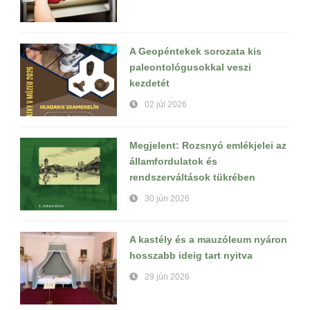
A Geopéntekek sorozata kis
paleontológusokkal veszi
kezdetét
02 júl 2026
Megjelent: Rozsnyó emlékjelei az
államfordulatok és
rendszerváltások tükrében
30 jún 2026
A kastély és a mauzóleum nyáron
hosszabb ideig tart nyitva
29 jún 2026