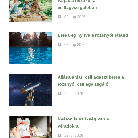
várják a nézőket a
csillagvizsgálóban
03 aug 2026
Este 8-ig nyitva a rozsnyói strand
03 aug 2026
Állásajánlat: csillagászt keres a
rozsnyói csillagvizsgáló
29 júl 2026
Nyáron is szükség van a
véradókra
28 júl 2026