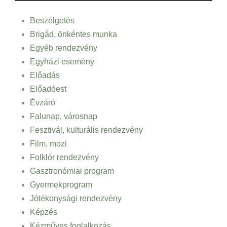
Beszélgetés
Brigád, önkéntes munka
Egyéb rendezvény
Egyházi esemény
Előadás
Előadóest
Évzáró
Falunap, városnap
Fesztivál, kulturális rendezvény
Film, mozi
Folklór rendezvény
Gasztronómiai program
Gyermekprogram
Jótékonysági rendezvény
Képzés
Kézműves foglalkozás