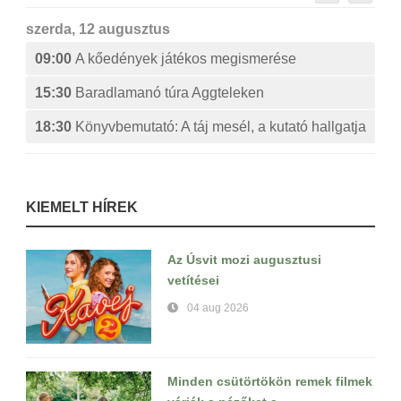
szerda, 12 augusztus
09:00
A kőedények játékos megismerése
15:30
Baradlamanó túra Aggteleken
18:30
Könyvbemutató: A táj mesél, a kutató hallgatja
KIEMELT HÍREK
Az Úsvit mozi augusztusi
vetítései
04 aug 2026
Minden csütörtökön remek filmek