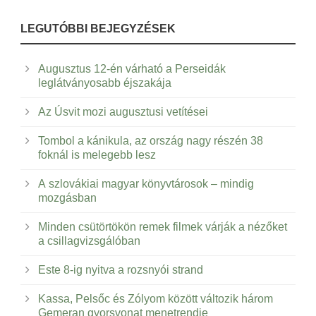
LEGUTÓBBI BEJEGYZÉSEK
Augusztus 12-én várható a Perseidák
leglátványosabb éjszakája
Az Úsvit mozi augusztusi vetítései
Tombol a kánikula, az ország nagy részén 38
foknál is melegebb lesz
A szlovákiai magyar könyvtárosok – mindig
mozgásban
Minden csütörtökön remek filmek várják a nézőket
a csillagvizsgálóban
Este 8-ig nyitva a rozsnyói strand
Kassa, Pelsőc és Zólyom között változik három
Gemeran gyorsvonat menetrendje