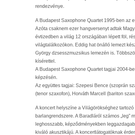
rendezvénye.
A Budapest Saxophone Quartet 1995-ben az els
Azóta csaknem ezer hangversenyt adtak Magyaro
évtizedben a világ 12 országában lépett föl, r
világtalálkozókon. Eddig hat önálló lemezt ké
György dzsesszmuzsikus lemezén is. Többször 
kísérettel.
A Budapest Saxophone Quartet tagjai 2004-ben
képzésén.
Az együttes tagjai: Szepesi Bence (szoprán sz
(tenor szaxofon), Horváth Marcell (bariton szax
A koncert helyszíne a Világörökséghez tarto
barlangrendszere. A Baradláról számos „leg” m
leghosszabb, képződményekben leggazdagabb
kiváló akusztikájú. A koncertlátogatóknak érd