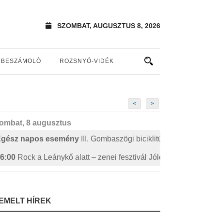
SZOMBAT, AUGUSZTUS 8, 2026
BESZÁMOLÓ
ROZSNYÓ-VIDÉK
<
>
ombat, 8 augusztus
Egész napos esemény
III. Gombaszögi biciklitúra
6:00
Rock a Leánykő alatt – zenei fesztivál Jólészen
IEMELT HÍREK