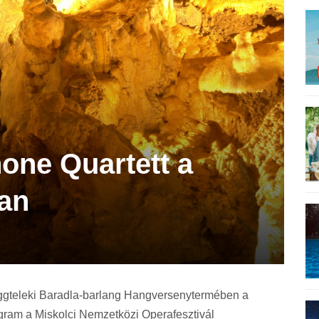
one Quartett a
an
aggteleki Baradla-barlang Hangversenytermében a
gram a Miskolci Nemzetközi Operafesztivál