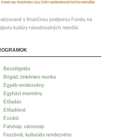
alizované s finančnou podporou Fondu na
dporu kultúry národnostných menšín
ROGRAMOK
Beszélgetés
Brigád, önkéntes munka
Egyéb rendezvény
Egyházi esemény
Előadás
Előadóest
Évzáró
Falunap, városnap
Fesztivál, kulturális rendezvény