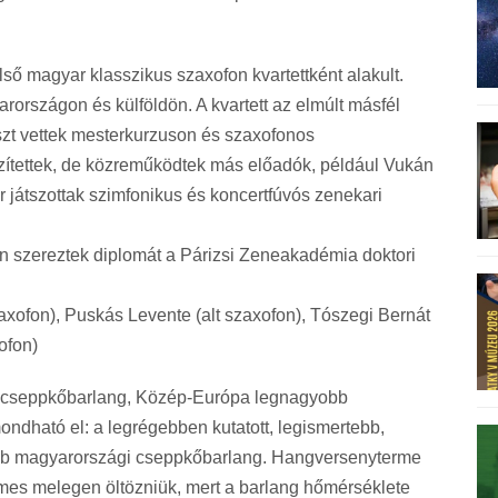
ő magyar klasszikus szaxofon kvartettként alakult.
rszágon és külföldön. A kvartett az elmúlt másfél
észt vettek mesterkurzuson és szaxofonos
szítettek, de közreműködtek más előadók, például Vukán
játszottak szimfonikus és koncertfúvós zenekari
 szereztek diplomát a Párizsi Zeneakadémia doktori
axofon), Puskás Levente (alt szaxofon), Tószegi Bernát
ofon)
zó cseppkőbarlang, Közép-Európa legnagyobb
ondható el: a legrégebben kutatott, legismertebb,
 magyarországi cseppkőbarlang. Hangversenyterme
emes melegen öltözniük, mert a barlang hőmérséklete