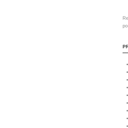
Re
po
P