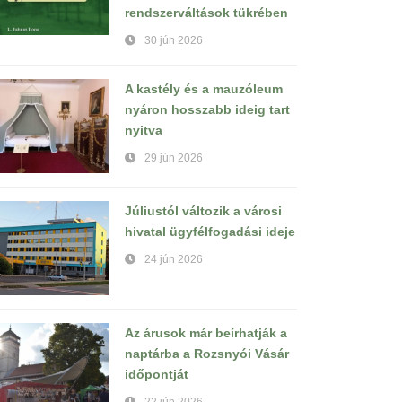
rendszerváltások tükrében
30 jún 2026
A kastély és a mauzóleum
nyáron hosszabb ideig tart
nyitva
29 jún 2026
Júliustól változik a városi
hivatal ügyfélfogadási ideje
24 jún 2026
Az árusok már beírhatják a
naptárba a Rozsnyói Vásár
időpontját