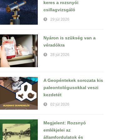
keres a rozsnyói
csillagvizsgáló
29 júl 2026
Nyáron is szükség van a
véradókra
28 júl 2026
A Geopéntekek sorozata kis
paleontológusokkal veszi
kezdetét
02 júl 2026
Megjelent: Rozsnyó
emlékjelei az
államfordulatok és