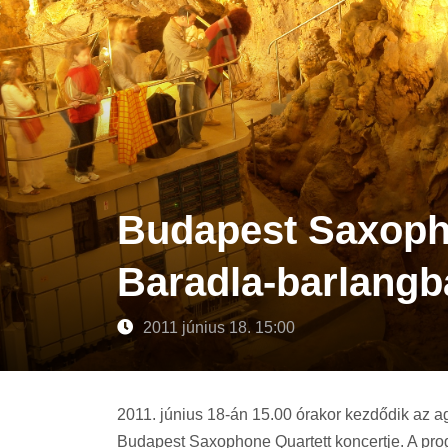
Budapest Saxoph
Baradla-barlangb
2011 június 18. 15:00
2011. június 18-án 15.00 órakor kezdődik az 
Budapest Saxophone Quartett koncertje. A pro