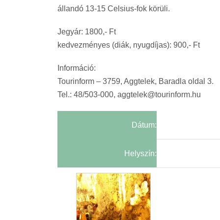
állandó 13-15 Celsius-fok körüli.
Jegyár: 1800,- Ft
kedvezményes (diák, nyugdíjas): 900,- Ft
Információ:
Tourinform – 3759, Aggtelek, Baradla oldal 3.
Tel.: 48/503-000, aggtelek@tourinform.hu
Dátum:
Helyszín: