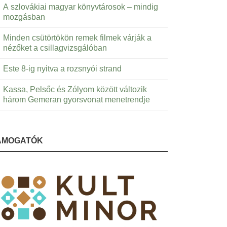
A szlovákiai magyar könyvtárosok – mindig
mozgásban
Minden csütörtökön remek filmek várják a
nézőket a csillagvizsgálóban
Este 8-ig nyitva a rozsnyói strand
Kassa, Pelsőc és Zólyom között változik
három Gemeran gyorsvonat menetrendje
ÁMOGATÓK