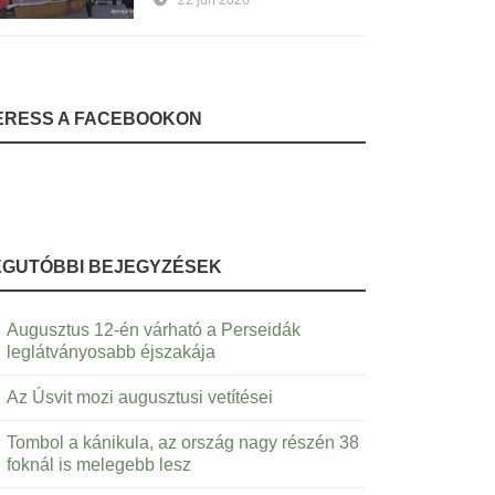
22 jún 2026
ERESS A FACEBOOKON
EGUTÓBBI BEJEGYZÉSEK
Augusztus 12-én várható a Perseidák
leglátványosabb éjszakája
Az Úsvit mozi augusztusi vetítései
Tombol a kánikula, az ország nagy részén 38
foknál is melegebb lesz