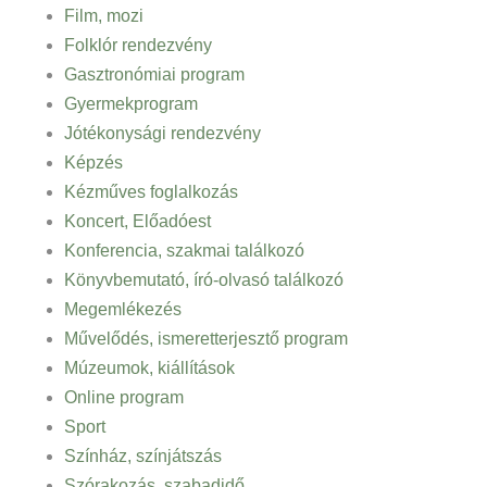
Film, mozi
Folklór rendezvény
Gasztronómiai program
Gyermekprogram
Jótékonysági rendezvény
Képzés
Kézműves foglalkozás
Koncert, Előadóest
Konferencia, szakmai találkozó
Könyvbemutató, író-olvasó találkozó
Megemlékezés
Művelődés, ismeretterjesztő program
Múzeumok, kiállítások
Online program
Sport
Színház, színjátszás
Szórakozás, szabadidő