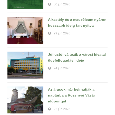
30 jún 2026
A kastély és a mauzóleum nyáron
hosszabb ideig tart nyitva
29 jún 2026
Júliustól változik a városi hivatal
ügyfélfogadási ideje
24 jún 2026
Az árusok már beírhatják a
naptárba a Rozsnyói Vásár
időpontját
22 jún 2026