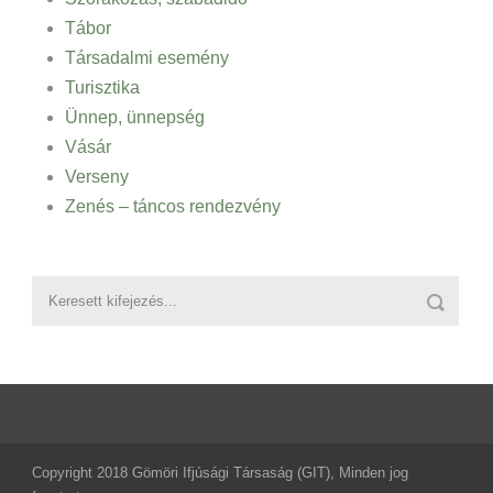
Tábor
Társadalmi esemény
Turisztika
Ünnep, ünnepség
Vásár
Verseny
Zenés – táncos rendezvény
Copyright 2018 Gömöri Ifjúsági Társaság (GIT), Minden jog