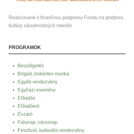
Realizované s finančnou podporou Fondu na podporu
kultúry národnostných menšín
PROGRAMOK
Beszélgetés
Brigád, önkéntes munka
Egyéb rendezvény
Egyházi esemény
Előadás
Előadóest
Évzáró
Falunap, városnap
Fesztivál, kulturális rendezvény