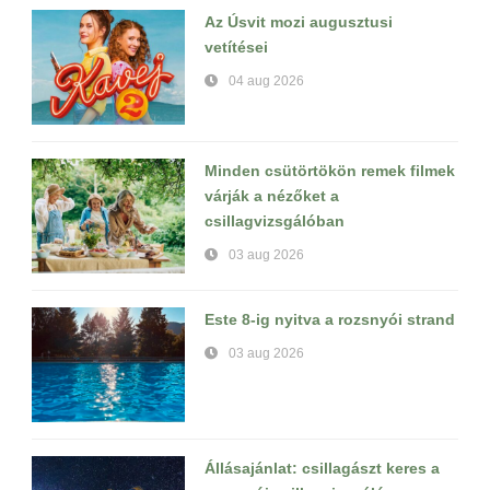
Az Úsvit mozi augusztusi
vetítései
04 aug 2026
Minden csütörtökön remek filmek
várják a nézőket a
csillagvizsgálóban
03 aug 2026
Este 8-ig nyitva a rozsnyói strand
03 aug 2026
Állásajánlat: csillagászt keres a