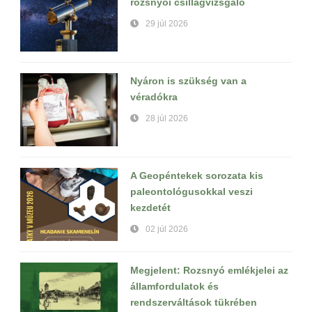
rozsnyói csillagvizsgáló
29 júl 2026
Nyáron is szükség van a
véradókra
28 júl 2026
A Geopéntekek sorozata kis
paleontológusokkal veszi
kezdetét
02 júl 2026
Megjelent: Rozsnyó emlékjelei az
államfordulatok és
rendszerváltások tükrében