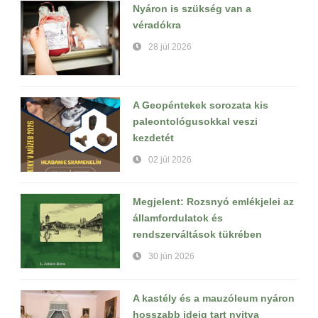
Nyáron is szükség van a
véradókra
28 júl 2026
A Geopéntekek sorozata kis
paleontológusokkal veszi
kezdetét
02 júl 2026
Megjelent: Rozsnyó emlékjelei az
államfordulatok és
rendszerváltások tükrében
30 jún 2026
A kastély és a mauzóleum nyáron
hosszabb ideig tart nyitva