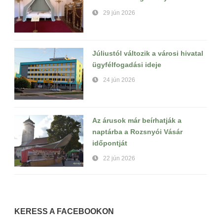
29 jún 2026
Júliustól változik a városi hivatal
ügyfélfogadási ideje
24 jún 2026
Az árusok már beírhatják a
naptárba a Rozsnyói Vásár
időpontját
22 jún 2026
KERESS A FACEBOOKON