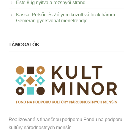
Este 8-ig nyitva a rozsnyói strand
Kassa, Pelsőc és Zólyom között változik három
Gemeran gyorsvonat menetrendje
TÁMOGATÓK
Realizované s finančnou podporou Fondu na podporu
kultúry národnostných menšín