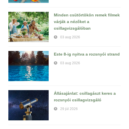
Minden csütörtökön remek filmek
várják a nézőket a
csillagvizsgálóban
03 aug 2026
Este 8-ig nyitva a rozsnyói strand
03 aug 2026
Állásajánlat: csillagászt keres a
rozsnyói csillagvizsgáló
29 júl 2026