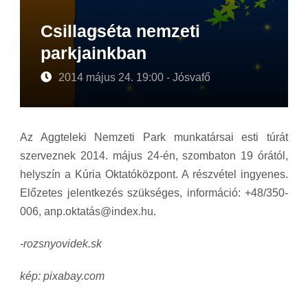
Csillagséta nemzeti
parkjainkban
2014 május 24. 19:00 - Jósvafő
Az Aggteleki Nemzeti Park munkatársai esti túrát
szerveznek 2014. május 24-én, szombaton 19 órától,
helyszín a Kúria Oktatóközpont. A részvétel ingyenes.
Előzetes jelentkezés szükséges, információ: +48/350-
006, anp.oktatás@index.hu.
-rozsnyovidek.sk
kép: pixabay.com