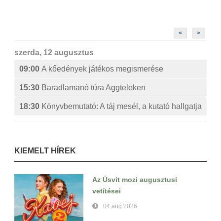
<
>
szerda, 12 augusztus
09:00
A kőedények játékos megismerése
15:30
Baradlamanó túra Aggteleken
18:30
Könyvbemutató: A táj mesél, a kutató hallgatja
KIEMELT HÍREK
Az Úsvit mozi augusztusi
vetítései
04 aug 2026