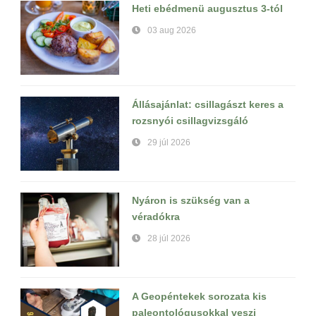
Heti ebédmenü augusztus 3-tól
03 aug 2026
Állásajánlat: csillagászt keres a
rozsnyói csillagvizsgáló
29 júl 2026
Nyáron is szükség van a
véradókra
28 júl 2026
A Geopéntekek sorozata kis
paleontológusokkal veszi