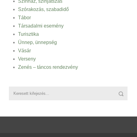
Színház, színjátszás
Szórakozás, szabadidő
Tábor
Társadalmi esemény
Turisztika
Ünnep, ünnepség
Vásár
Verseny
Zenés – táncos rendezvény