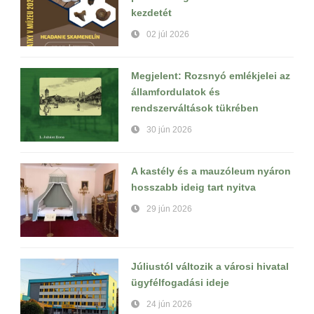
kezdetét
02 júl 2026
Megjelent: Rozsnyó emlékjelei az
államfordulatok és
rendszerváltások tükrében
30 jún 2026
A kastély és a mauzóleum nyáron
hosszabb ideig tart nyitva
29 jún 2026
Júliustól változik a városi hivatal
ügyfélfogadási ideje
24 jún 2026