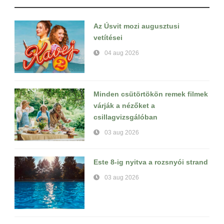
Az Úsvit mozi augusztusi
vetítései
04 aug 2026
Minden csütörtökön remek filmek
várják a nézőket a
csillagvizsgálóban
03 aug 2026
Este 8-ig nyitva a rozsnyói strand
03 aug 2026