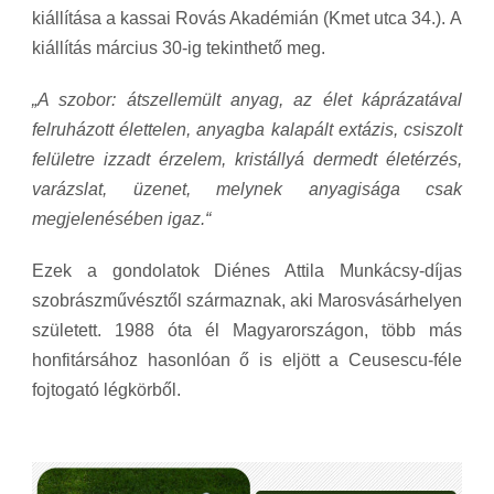
kiállítása a kassai Rovás Akadémián (Kmet utca 34.).
A
kiállítás március 30-ig tekinthető meg
.
„A szobor: átszellemült anyag, az élet káprázatával
felruházott élettelen, anyagba kalapált extázis, csiszolt
felületre izzadt érzelem, kristállyá dermedt életérzés,
varázslat, üzenet, melynek anyagisága csak
megjelenésében igaz.“
Ezek a gondolatok Diénes Attila Munkácsy-díjas
szobrászművésztől származnak, aki Marosvásárhelyen
született. 1988 óta él Magyarországon, több más
honfitársához hasonlóan ő is eljött a Ceusescu-féle
fojtogató légkörből.