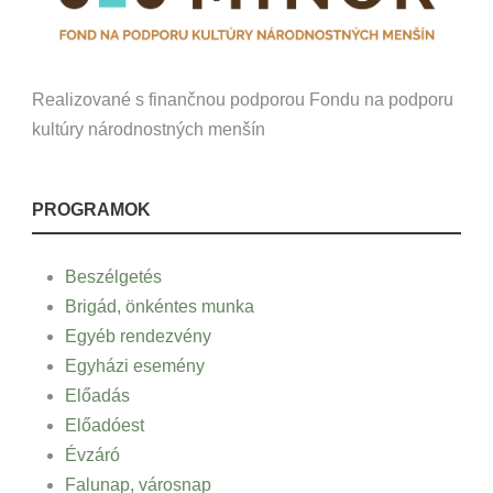
Realizované s finančnou podporou Fondu na podporu
kultúry národnostných menšín
PROGRAMOK
Beszélgetés
Brigád, önkéntes munka
Egyéb rendezvény
Egyházi esemény
Előadás
Előadóest
Évzáró
Falunap, városnap