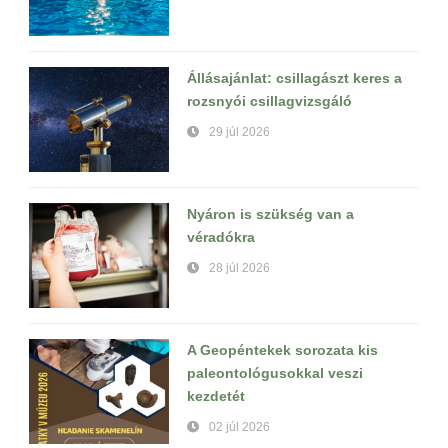
Állásajánlat: csillagászt keres a
rozsnyói csillagvizsgáló
29 júl 2026
Nyáron is szükség van a
véradókra
28 júl 2026
A Geopéntekek sorozata kis
paleontológusokkal veszi
kezdetét
02 júl 2026