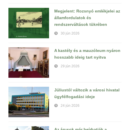
Megjelent: Rozsnyó emlékjelei az
államfordulatok és
rendszerváltások tükrében
30 jún 2026
A kastély és a mauzóleum nyáron
hosszabb ideig tart nyitva
29 jún 2026
Júliustól változik a városi hivatal
ügyfélfogadási ideje
24 jún 2026
Az árusok már beírhatják a