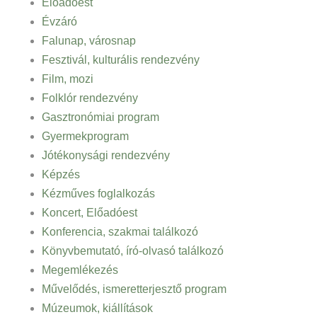
Előadóest
Évzáró
Falunap, városnap
Fesztivál, kulturális rendezvény
Film, mozi
Folklór rendezvény
Gasztronómiai program
Gyermekprogram
Jótékonysági rendezvény
Képzés
Kézműves foglalkozás
Koncert, Előadóest
Konferencia, szakmai találkozó
Könyvbemutató, író-olvasó találkozó
Megemlékezés
Művelődés, ismeretterjesztő program
Múzeumok, kiállítások