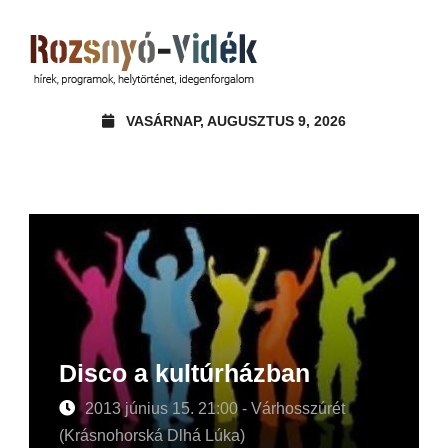
VASÁRNAP, AUGUSZTUS 9, 2026
Disco a kultúrházban
2013 június 15. 21:00 - Várhosszúrét
(Krásnohorská Dlhá Lúka)