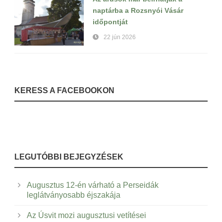
naptárba a Rozsnyói Vásár
időpontját
22 jún 2026
KERESS A FACEBOOKON
LEGUTÓBBI BEJEGYZÉSEK
Augusztus 12-én várható a Perseidák
leglátványosabb éjszakája
Az Úsvit mozi augusztusi vetítései