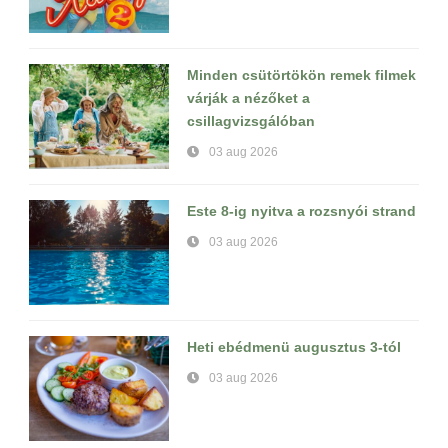
Minden csütörtökön remek filmek
várják a nézőket a
csillagvizsgálóban
03 aug 2026
Este 8-ig nyitva a rozsnyói strand
03 aug 2026
Heti ebédmenü augusztus 3-tól
03 aug 2026