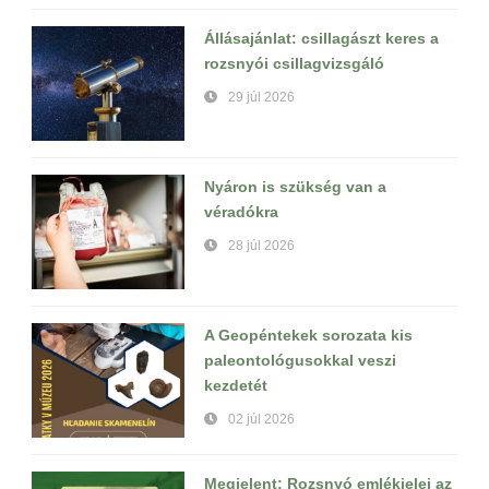
Állásajánlat: csillagászt keres a
rozsnyói csillagvizsgáló
29 júl 2026
Nyáron is szükség van a
véradókra
28 júl 2026
A Geopéntekek sorozata kis
paleontológusokkal veszi
kezdetét
02 júl 2026
Megjelent: Rozsnyó emlékjelei az