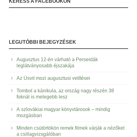
KERESS A FACEBOOKON
LEGUTÓBBI BEJEGYZÉSEK
Augusztus 12-én várható a Perseidák
leglátványosabb éjszakája
Az Úsvit mozi augusztusi vetítései
Tombol a kánikula, az ország nagy részén 38
foknál is melegebb lesz
A szlovákiai magyar könyvtárosok – mindig
mozgásban
Minden csütörtökön remek filmek várják a nézőket
a csillagvizsgálóban