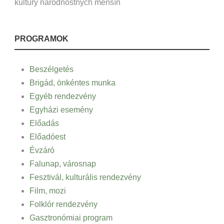
kultúry národnostných menšín
PROGRAMOK
Beszélgetés
Brigád, önkéntes munka
Egyéb rendezvény
Egyházi esemény
Előadás
Előadóest
Évzáró
Falunap, városnap
Fesztivál, kulturális rendezvény
Film, mozi
Folklór rendezvény
Gasztronómiai program