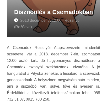
Disznóölés a Csemadokban
2013 december 7. 12:00 - Rozsnyó
(Rožňava)
A Csemadok Rozsnyói Alapszervezete mindenkit
szeretettel vár a 2013. december 7-én, szombaton
12.00 órától tartandó hagyományos disznóölésre a
Csemadok rozsnyói székházának udvarába. A jó
hangulatról a Pityóka zenekar, a frissítőről a szervezők
gondoskodnak. A helyszínen megvásárolható minden,
ami a disznóból van, sülve, főve és nyersen is.
Érdeklődni a következő telefonszámokon lehet: 058
732 31 87, 0915 788 258.