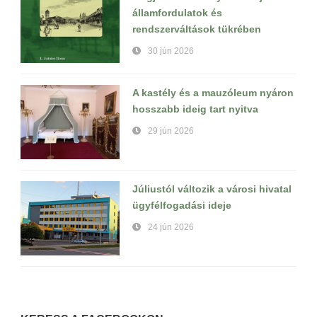
államfordulatok és
rendszerváltások tükrében
30 jún 2026
A kastély és a mauzóleum nyáron
hosszabb ideig tart nyitva
29 jún 2026
Júliustól változik a városi hivatal
ügyfélfogadási ideje
24 jún 2026