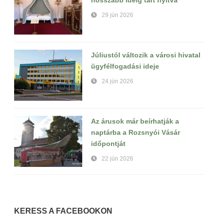
hosszabb ideig tart nyitva
29 jún 2026
Júliustól változik a városi hivatal
ügyfélfogadási ideje
24 jún 2026
Az árusok már beírhatják a
naptárba a Rozsnyói Vásár
időpontját
22 jún 2026
KERESS A FACEBOOKON