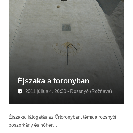
Éjszaka a toronyban
2011 július 4. 20:30 - Rozsnyó (Rožňava)
Éjszakai látogatás az Őrtoronyban, téma a rozsnyói
boszorkány és hóhér…