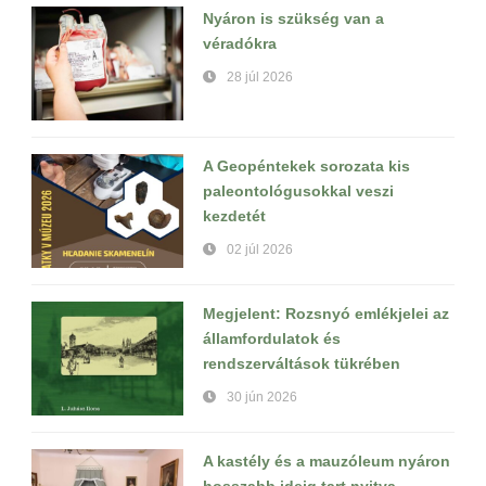
Nyáron is szükség van a
véradókra
28 júl 2026
A Geopéntekek sorozata kis
paleontológusokkal veszi
kezdetét
02 júl 2026
Megjelent: Rozsnyó emlékjelei az
államfordulatok és
rendszerváltások tükrében
30 jún 2026
A kastély és a mauzóleum nyáron