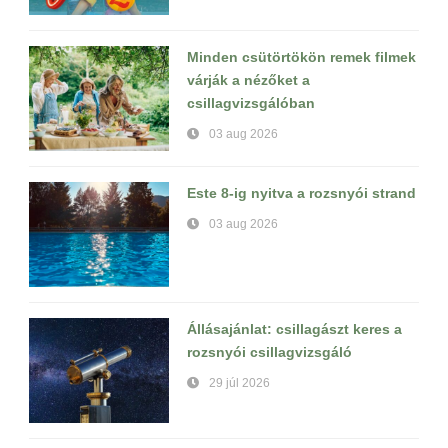
Minden csütörtökön remek filmek
várják a nézőket a
csillagvizsgálóban
03 aug 2026
Este 8-ig nyitva a rozsnyói strand
03 aug 2026
Állásajánlat: csillagászt keres a
rozsnyói csillagvizsgáló
29 júl 2026