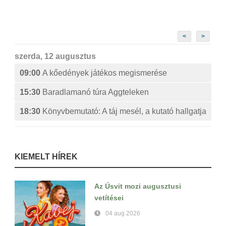
<
>
szerda, 12 augusztus
09:00
A kőedények játékos megismerése
15:30
Baradlamanó túra Aggteleken
18:30
Könyvbemutató: A táj mesél, a kutató hallgatja
KIEMELT HÍREK
Az Úsvit mozi augusztusi
vetítései
04 aug 2026