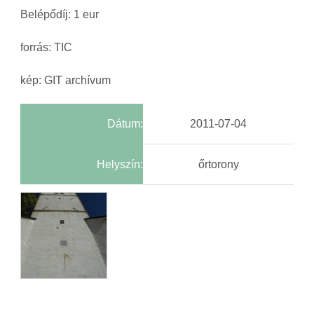
Belépődíj: 1 eur
forrás: TIC
kép: GIT archívum
Dátum:
2011-07-04
Helyszín:
őrtorony