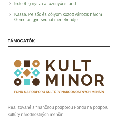
Este 8-ig nyitva a rozsnyói strand
Kassa, Pelsőc és Zólyom között változik három
Gemeran gyorsvonat menetrendje
TÁMOGATÓK
Realizované s finančnou podporou Fondu na podporu
kultúry národnostných menšín