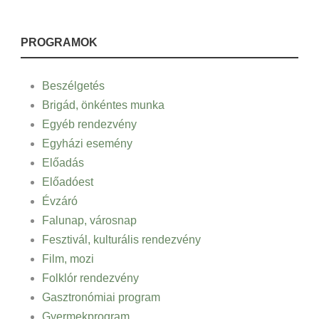
PROGRAMOK
Beszélgetés
Brigád, önkéntes munka
Egyéb rendezvény
Egyházi esemény
Előadás
Előadóest
Évzáró
Falunap, városnap
Fesztivál, kulturális rendezvény
Film, mozi
Folklór rendezvény
Gasztronómiai program
Gyermekprogram