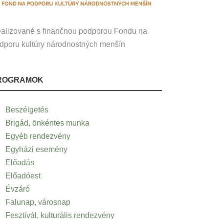
alizované s finančnou podporou Fondu na
dporu kultúry národnostných menšín
ROGRAMOK
Beszélgetés
Brigád, önkéntes munka
Egyéb rendezvény
Egyházi esemény
Előadás
Előadóest
Évzáró
Falunap, városnap
Fesztivál, kulturális rendezvény