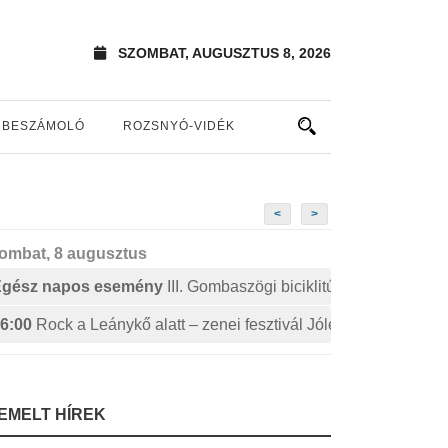
SZOMBAT, AUGUSZTUS 8, 2026
BESZÁMOLÓ
ROZSNYÓ-VIDÉK
<
>
ombat, 8 augusztus
Egész napos esemény
III. Gombaszögi biciklitúra
6:00
Rock a Leánykő alatt – zenei fesztivál Jólészen
IEMELT HÍREK