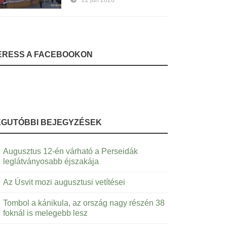
22 jún 2026
ERESS A FACEBOOKON
EGUTÓBBI BEJEGYZÉSEK
Augusztus 12-én várható a Perseidák
leglátványosabb éjszakája
Az Úsvit mozi augusztusi vetítései
Tombol a kánikula, az ország nagy részén 38
foknál is melegebb lesz