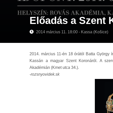
Előadás a Szent 
2014 március 11. 18:00 - Kassa (Košice)
2014. március 11-én 18 órától Batta György író
Kassán a magyar Szent Koronáról. A szerv
Akadémián (Kmet utca 34.).
-rozsnyovidek.sk