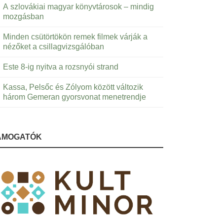
A szlovákiai magyar könyvtárosok – mindig
mozgásban
Minden csütörtökön remek filmek várják a
nézőket a csillagvizsgálóban
Este 8-ig nyitva a rozsnyói strand
Kassa, Pelsőc és Zólyom között változik
három Gemeran gyorsvonat menetrendje
ÁMOGATÓK