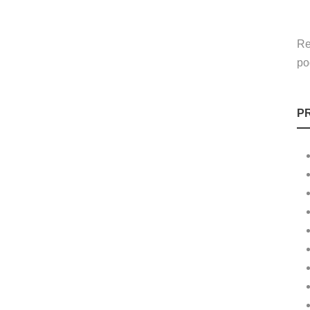
Re
po
P