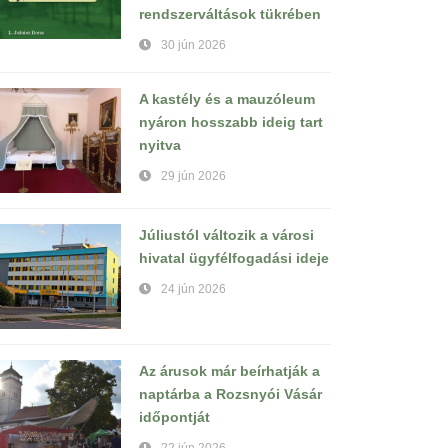
rendszerváltások tükrében
30 jún 2026
A kastély és a mauzóleum
nyáron hosszabb ideig tart
nyitva
29 jún 2026
Júliustól változik a városi
hivatal ügyfélfogadási ideje
24 jún 2026
Az árusok már beírhatják a
naptárba a Rozsnyói Vásár
időpontját