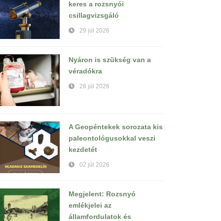
keres a rozsnyói
csillagvizsgáló
29 júl 2026
Nyáron is szükség van a
véradókra
28 júl 2026
A Geopéntekek sorozata kis
paleontológusokkal veszi
kezdetét
02 júl 2026
Megjelent: Rozsnyó
emlékjelei az
államfordulatok és