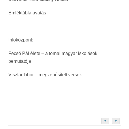
Emléktábla avatás
Infoközpont:
Fecsó Pál élete – a tornai magyar iskolások
bemutatója
Viszlai Tibor – megzenésített versek
<
>