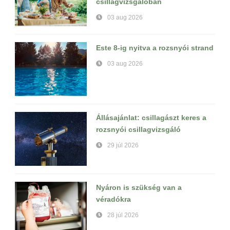
csillagvizsgálóban
03 aug 2026
Este 8-ig nyitva a rozsnyói strand
03 aug 2026
Állásajánlat: csillagászt keres a
rozsnyói csillagvizsgáló
29 júl 2026
Nyáron is szükség van a
véradókra
28 júl 2026