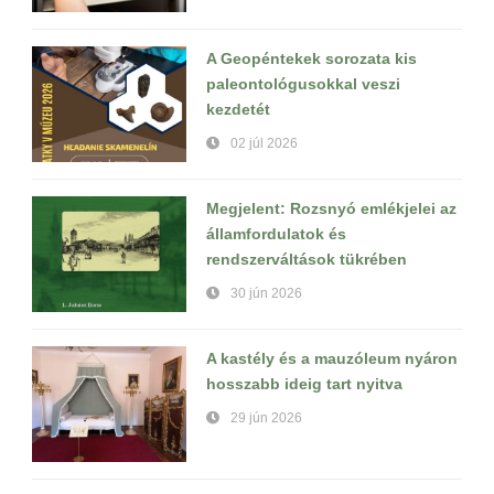
A Geopéntekek sorozata kis
paleontológusokkal veszi
kezdetét
02 júl 2026
Megjelent: Rozsnyó emlékjelei az
államfordulatok és
rendszerváltások tükrében
30 jún 2026
A kastély és a mauzóleum nyáron
hosszabb ideig tart nyitva
29 jún 2026