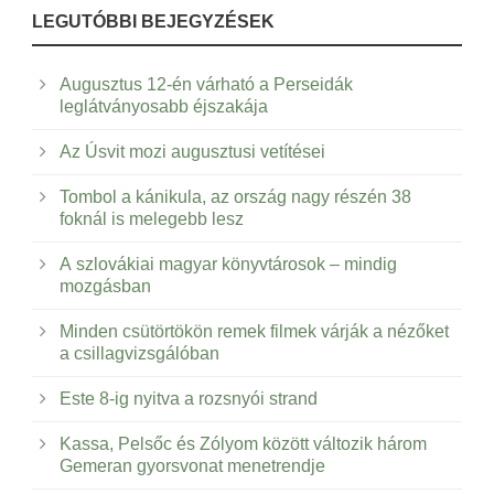
LEGUTÓBBI BEJEGYZÉSEK
Augusztus 12-én várható a Perseidák
leglátványosabb éjszakája
Az Úsvit mozi augusztusi vetítései
Tombol a kánikula, az ország nagy részén 38
foknál is melegebb lesz
A szlovákiai magyar könyvtárosok – mindig
mozgásban
Minden csütörtökön remek filmek várják a nézőket
a csillagvizsgálóban
Este 8-ig nyitva a rozsnyói strand
Kassa, Pelsőc és Zólyom között változik három
Gemeran gyorsvonat menetrendje