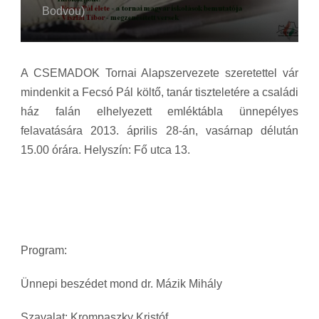
Bodvou)
A CSEMADOK Tornai Alapszervezete szeretettel vár
mindenkit a Fecsó Pál költő, tanár tiszteletére a családi
ház falán elhelyezett emléktábla ünnepélyes
felavatására 2013. április 28-án, vasárnap délután
15.00 órára. Helyszín: Fő utca 13.
Program:
Ünnepi beszédet mond dr. Mázik Mihály
Szavalat: Krompaszky Kristóf