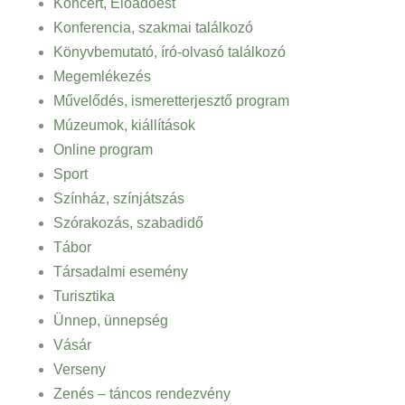
Koncert, Előadóest
Konferencia, szakmai találkozó
Könyvbemutató, író-olvasó találkozó
Megemlékezés
Művelődés, ismeretterjesztő program
Múzeumok, kiállítások
Online program
Sport
Színház, színjátszás
Szórakozás, szabadidő
Tábor
Társadalmi esemény
Turisztika
Ünnep, ünnepség
Vásár
Verseny
Zenés – táncos rendezvény