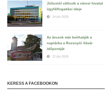
Júliustól változik a városi hivatal
ügyfélfogadási ideje
24 jún 2026
Az árusok már beírhatják a
naptárba a Rozsnyói Vásár
időpontját
22 jún 2026
KERESS A FACEBOOKON