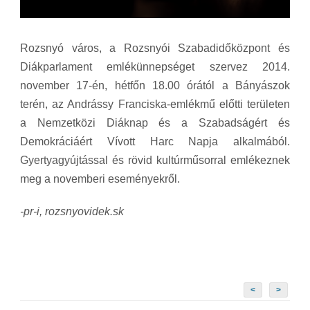
Rozsnyó város, a Rozsnyói Szabadidőközpont és
Diákparlament emlékünnepséget szervez 2014.
november 17-én, hétfőn 18.00 órától a Bányászok
terén, az Andrássy Franciska-emlékmű előtti területen
a Nemzetközi Diáknap és a Szabadságért és
Demokráciáért Vívott Harc Napja alkalmából.
Gyertyagyújtással és rövid kultúrműsorral emlékeznek
meg a novemberi eseményekről.
-pr-i, rozsnyovidek.sk
<
>