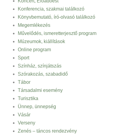
Koncert, Előadóest
Konferencia, szakmai találkozó
Könyvbemutató, író-olvasó találkozó
Megemlékezés
Művelődés, ismeretterjesztő program
Múzeumok, kiállítások
Online program
Sport
Színház, színjátszás
Szórakozás, szabadidő
Tábor
Társadalmi esemény
Turisztika
Ünnep, ünnepség
Vásár
Verseny
Zenés – táncos rendezvény