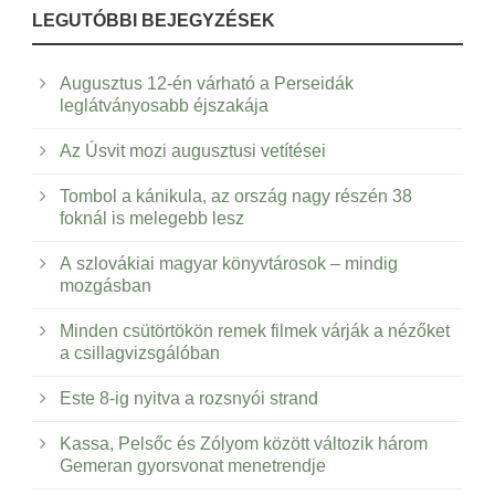
LEGUTÓBBI BEJEGYZÉSEK
Augusztus 12-én várható a Perseidák
leglátványosabb éjszakája
Az Úsvit mozi augusztusi vetítései
Tombol a kánikula, az ország nagy részén 38
foknál is melegebb lesz
A szlovákiai magyar könyvtárosok – mindig
mozgásban
Minden csütörtökön remek filmek várják a nézőket
a csillagvizsgálóban
Este 8-ig nyitva a rozsnyói strand
Kassa, Pelsőc és Zólyom között változik három
Gemeran gyorsvonat menetrendje