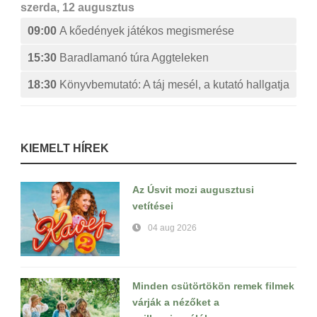
szerda, 12 augusztus
09:00
A kőedények játékos megismerése
15:30
Baradlamanó túra Aggteleken
18:30
Könyvbemutató: A táj mesél, a kutató hallgatja
KIEMELT HÍREK
Az Úsvit mozi augusztusi
vetítései
04 aug 2026
Minden csütörtökön remek filmek
várják a nézőket a