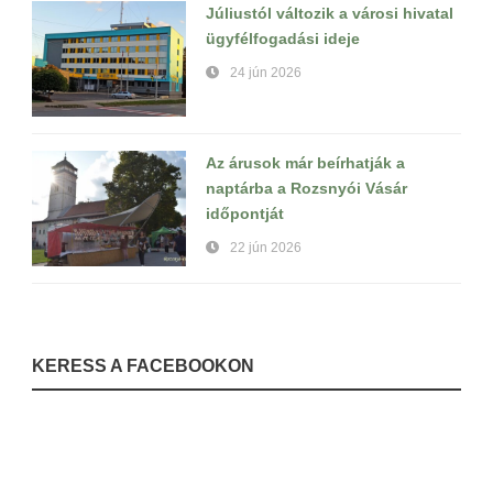
Júliustól változik a városi hivatal
ügyfélfogadási ideje
24 jún 2026
Az árusok már beírhatják a
naptárba a Rozsnyói Vásár
időpontját
22 jún 2026
KERESS A FACEBOOKON