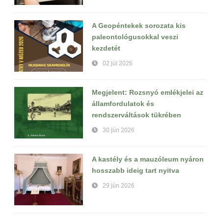
A Geopéntekek sorozata kis
paleontológusokkal veszi
kezdetét
02 júl 2026
Megjelent: Rozsnyó emlékjelei az
államfordulatok és
rendszerváltások tükrében
30 jún 2026
A kastély és a mauzóleum nyáron
hosszabb ideig tart nyitva
29 jún 2026