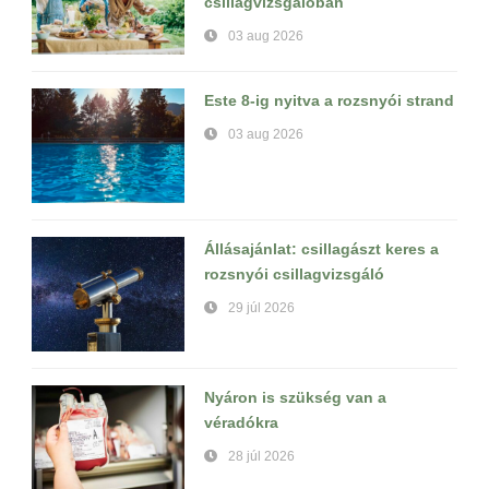
csillagvizsgálóban
03 aug 2026
Este 8-ig nyitva a rozsnyói strand
03 aug 2026
Állásajánlat: csillagászt keres a
rozsnyói csillagvizsgáló
29 júl 2026
Nyáron is szükség van a
véradókra
28 júl 2026