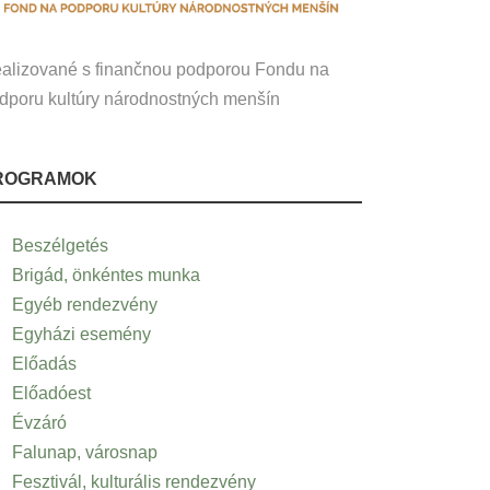
alizované s finančnou podporou Fondu na
dporu kultúry národnostných menšín
ROGRAMOK
Beszélgetés
Brigád, önkéntes munka
Egyéb rendezvény
Egyházi esemény
Előadás
Előadóest
Évzáró
Falunap, városnap
Fesztivál, kulturális rendezvény