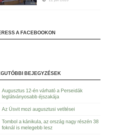
22 jún 2026
ERESS A FACEBOOKON
EGUTÓBBI BEJEGYZÉSEK
Augusztus 12-én várható a Perseidák
leglátványosabb éjszakája
Az Úsvit mozi augusztusi vetítései
Tombol a kánikula, az ország nagy részén 38
foknál is melegebb lesz