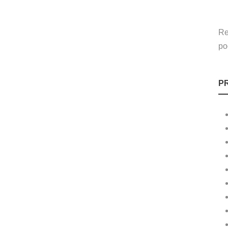
Re
po
P