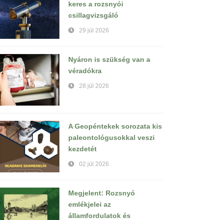
keres a rozsnyói
csillagvizsgáló
29 júl 2026
Nyáron is szükség van a
véradókra
28 júl 2026
A Geopéntekek sorozata kis
paleontológusokkal veszi
kezdetét
02 júl 2026
Megjelent: Rozsnyó
emlékjelei az
államfordulatok és