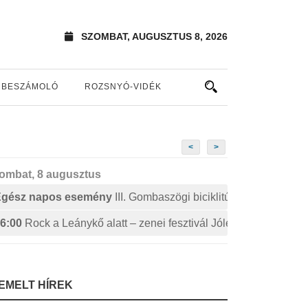
SZOMBAT, AUGUSZTUS 8, 2026
BESZÁMOLÓ
ROZSNYÓ-VIDÉK
<
>
ombat, 8 augusztus
Egész napos esemény
III. Gombaszögi biciklitúra
6:00
Rock a Leánykő alatt – zenei fesztivál Jólészen
IEMELT HÍREK