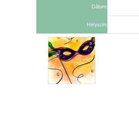
Dátum:
Helyszín: