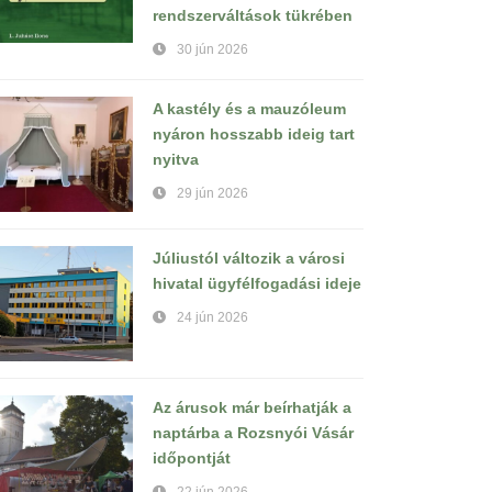
rendszerváltások tükrében
30 jún 2026
A kastély és a mauzóleum
nyáron hosszabb ideig tart
nyitva
29 jún 2026
Júliustól változik a városi
hivatal ügyfélfogadási ideje
24 jún 2026
Az árusok már beírhatják a
naptárba a Rozsnyói Vásár
időpontját