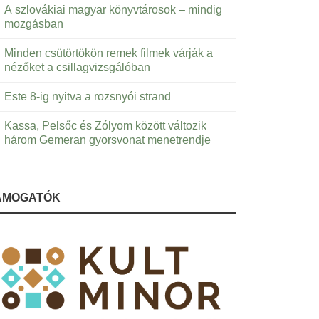
A szlovákiai magyar könyvtárosok – mindig
mozgásban
Minden csütörtökön remek filmek várják a
nézőket a csillagvizsgálóban
Este 8-ig nyitva a rozsnyói strand
Kassa, Pelsőc és Zólyom között változik
három Gemeran gyorsvonat menetrendje
ÁMOGATÓK