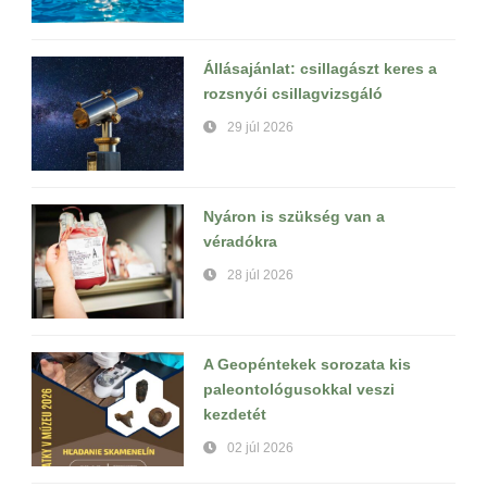
Állásajánlat: csillagászt keres a
rozsnyói csillagvizsgáló
29 júl 2026
Nyáron is szükség van a
véradókra
28 júl 2026
A Geopéntekek sorozata kis
paleontológusokkal veszi
kezdetét
02 júl 2026