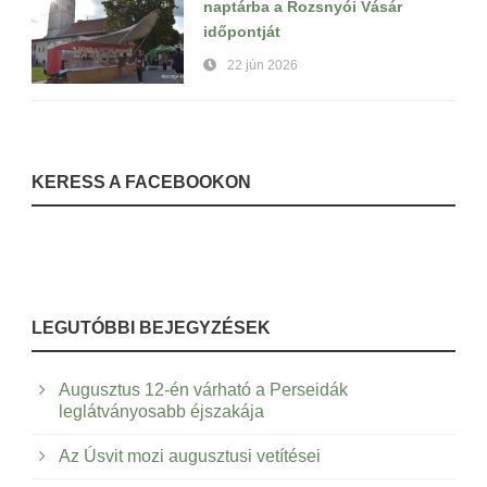
naptárba a Rozsnyói Vásár
időpontját
22 jún 2026
KERESS A FACEBOOKON
LEGUTÓBBI BEJEGYZÉSEK
Augusztus 12-én várható a Perseidák
leglátványosabb éjszakája
Az Úsvit mozi augusztusi vetítései