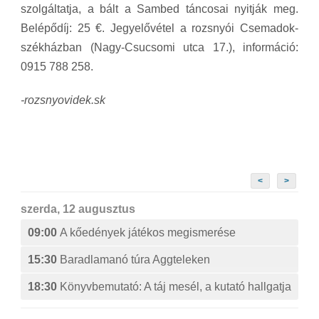
szolgáltatja, a bált a Sambed táncosai nyitják meg.
Belépődíj: 25 €. Jegyelővétel a rozsnyói Csemadok-
székházban (Nagy-Csucsomi utca 17.), információ:
0915 788 258.
-rozsnyovidek.sk
<
>
szerda, 12 augusztus
09:00
A kőedények játékos megismerése
15:30
Baradlamanó túra Aggteleken
18:30
Könyvbemutató: A táj mesél, a kutató hallgatja