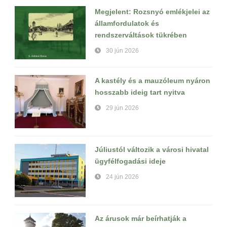
Megjelent: Rozsnyó emlékjelei az
államfordulatok és
rendszerváltások tükrében
30 jún 2026
A kastély és a mauzóleum nyáron
hosszabb ideig tart nyitva
29 jún 2026
Júliustól változik a városi hivatal
ügyfélfogadási ideje
24 jún 2026
Az árusok már beírhatják a