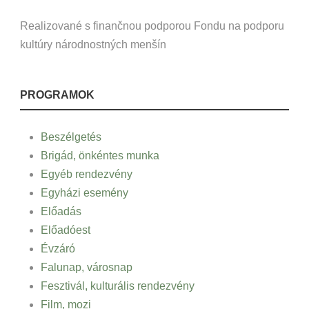
Realizované s finančnou podporou Fondu na podporu
kultúry národnostných menšín
PROGRAMOK
Beszélgetés
Brigád, önkéntes munka
Egyéb rendezvény
Egyházi esemény
Előadás
Előadóest
Évzáró
Falunap, városnap
Fesztivál, kulturális rendezvény
Film, mozi