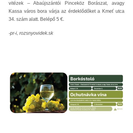
vitézek – Abaújszántói Pinceköz Borászat, avagy
Kassa város bora várja az érdeklődőket a Kmeť utca
34. szám alatt. Belépő 5 €.
-pr-i, rozsnyovidek.sk