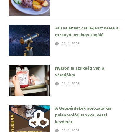
Állásajánlat: csillagászt keres a
rozsnyói csillagvizsgáló
29 júl 2026
Nyáron is szükség van a
véradókra
28 júl 2026
A Geopéntekek sorozata kis
paleontológusokkal veszi
kezdetét
02 júl 2026