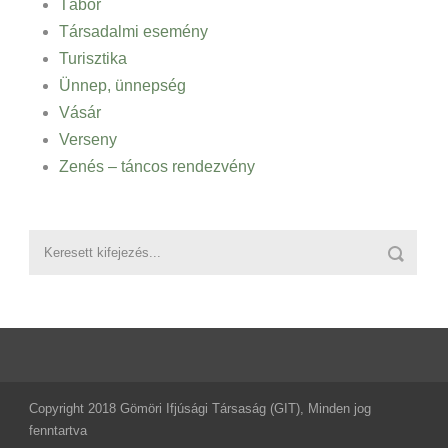
Tábor
Társadalmi esemény
Turisztika
Ünnep, ünnepség
Vásár
Verseny
Zenés – táncos rendezvény
Copyright 2018 Gömöri Ifjúsági Társaság (GIT), Minden jog
fenntartva