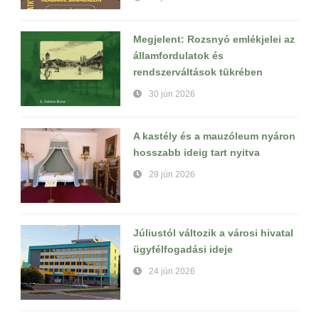
Megjelent: Rozsnyó emlékjelei az
államfordulatok és
rendszerváltások tükrében
30 jún 2026
A kastély és a mauzóleum nyáron
hosszabb ideig tart nyitva
29 jún 2026
Júliustól változik a városi hivatal
ügyfélfogadási ideje
24 jún 2026