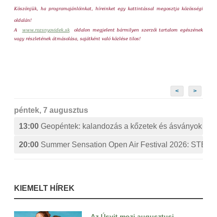
Köszönjük, ha programajánlóinkat, híreinket egy kattintással megosztja közösségi
oldalán!
A
www.rozsnyovidek.sk
oldalon megjelent bármilyen szerzői tartalom egészének
vagy részletének átmásolása, sajátként való közlése tilos!
<
>
péntek, 7 augusztus
13:00
Geopéntek: kalandozás a kőzetek és ásványok izg
20:00
Summer Sensation Open Air Festival 2026: ST
KIEMELT HÍREK
Az Úsvit mozi augusztusi