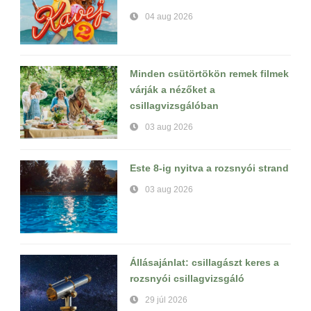
04 aug 2026
Minden csütörtökön remek filmek
várják a nézőket a
csillagvizsgálóban
03 aug 2026
Este 8-ig nyitva a rozsnyói strand
03 aug 2026
Állásajánlat: csillagászt keres a
rozsnyói csillagvizsgáló
29 júl 2026