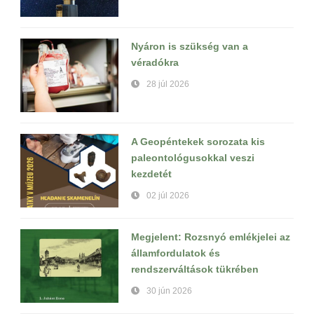
Nyáron is szükség van a
véradókra
28 júl 2026
A Geopéntekek sorozata kis
paleontológusokkal veszi
kezdetét
02 júl 2026
Megjelent: Rozsnyó emlékjelei az
államfordulatok és
rendszerváltások tükrében
30 jún 2026