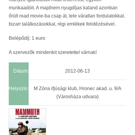
munkaadóit. A majdnem nyugdíjas kaland azonban
őrült road movie-ba csap át, tele váratlan fordulatokkal,
bizarr találkozásokkal, régi emlékek felidézésével.
Belépődíj: 1 euro
A szervezők mindenkit szeretettel várnak!
Dátum:
2012-06-13
Helyszín:
M Zóna ifjúsági klub, Hronec akad. u. 9/A
(Városháza udvara)