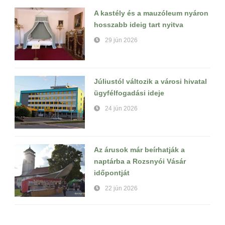
A kastély és a mauzóleum nyáron
hosszabb ideig tart nyitva
29 jún 2026
Júliustól változik a városi hivatal
ügyfélfogadási ideje
24 jún 2026
Az árusok már beírhatják a
naptárba a Rozsnyói Vásár
időpontját
22 jún 2026