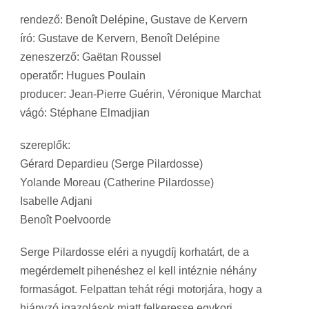
rendező: Benoît Delépine, Gustave de Kervern
író: Gustave de Kervern, Benoît Delépine
zeneszerző: Gaëtan Roussel
operatőr: Hugues Poulain
producer: Jean-Pierre Guérin, Véronique Marchat
vágó: Stéphane Elmadjian
szereplők:
Gérard Depardieu (Serge Pilardosse)
Yolande Moreau (Catherine Pilardosse)
Isabelle Adjani
Benoît Poelvoorde
Serge Pilardosse eléri a nyugdíj korhatárt, de a
megérdemelt pihenéshez el kell intéznie néhány
formaságot. Felpattan tehát régi motorjára, hogy a
hiányzó igazolások miatt felkeresse egykori