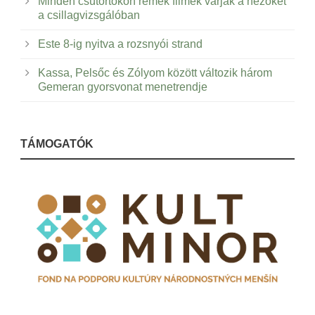
Minden csütörtökön remek filmek várják a nézőket
a csillagvizsgálóban
Este 8-ig nyitva a rozsnyói strand
Kassa, Pelsőc és Zólyom között változik három
Gemeran gyorsvonat menetrendje
TÁMOGATÓK