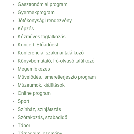
Gasztronómiai program
Gyermekprogram
Jótékonysági rendezvény
Képzés
Kézműves foglalkozás
Koncert, Előadóest
Konferencia, szakmai találkozó
Könyvbemutató, író-olvasó találkozó
Megemlékezés
Művelődés, ismeretterjesztő program
Múzeumok, kiállítások
Online program
Sport
Színház, színjátszás
Szórakozás, szabadidő
Tábor
Társadalmi esemény