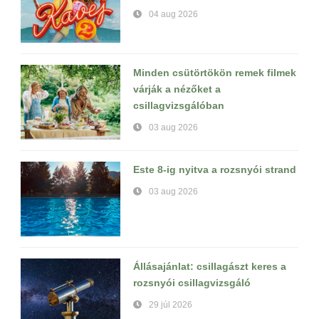
04 aug 2026
Minden csütörtökön remek filmek
várják a nézőket a
csillagvizsgálóban
03 aug 2026
Este 8-ig nyitva a rozsnyói strand
03 aug 2026
Állásajánlat: csillagászt keres a
rozsnyói csillagvizsgáló
29 júl 2026