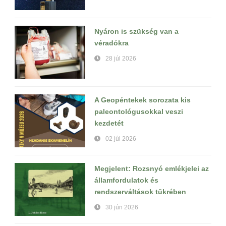
Nyáron is szükség van a
véradókra
28 júl 2026
A Geopéntekek sorozata kis
paleontológusokkal veszi
kezdetét
02 júl 2026
Megjelent: Rozsnyó emlékjelei az
államfordulatok és
rendszerváltások tükrében
30 jún 2026