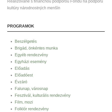
Realizované s finančnou podporou Fondu na podporu
kultúry národnostných menšín
PROGRAMOK
Beszélgetés
Brigád, önkéntes munka
Egyéb rendezvény
Egyházi esemény
Előadás
Előadóest
Évzáró
Falunap, városnap
Fesztivál, kulturális rendezvény
Film, mozi
Folklór rendezvény