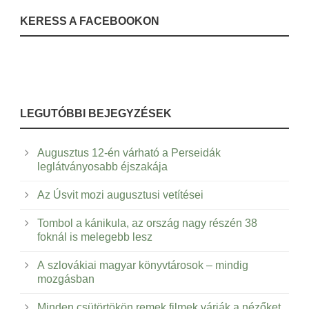
KERESS A FACEBOOKON
LEGUTÓBBI BEJEGYZÉSEK
Augusztus 12-én várható a Perseidák
leglátványosabb éjszakája
Az Úsvit mozi augusztusi vetítései
Tombol a kánikula, az ország nagy részén 38
foknál is melegebb lesz
A szlovákiai magyar könyvtárosok – mindig
mozgásban
Minden csütörtökön remek filmek várják a nézőket