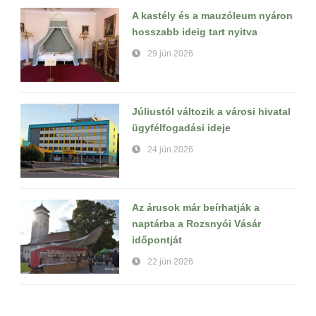
A kastély és a mauzóleum nyáron
hosszabb ideig tart nyitva
29 jún 2026
Júliustól változik a városi hivatal
ügyfélfogadási ideje
24 jún 2026
Az árusok már beírhatják a
naptárba a Rozsnyói Vásár
időpontját
22 jún 2026