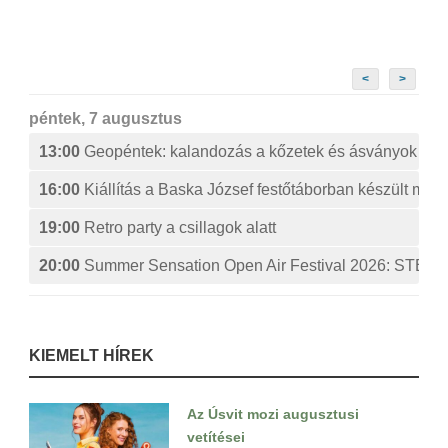
<
>
péntek, 7 augusztus
13:00
Geopéntek: kalandozás a kőzetek és ásványok izg
16:00
Kiállítás a Baska József festőtáborban készült műv
19:00
Retro party a csillagok alatt
20:00
Summer Sensation Open Air Festival 2026: ST
KIEMELT HÍREK
Az Úsvit mozi augusztusi
vetítései