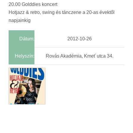
20.00 Golddies koncert
Hotjazz & retro, swing és tánczene a 20-as évektől
napjainkig
Dátum:
2012-10-26
Helyszín:
Rovás Akadémia, Kmeť utca 34.