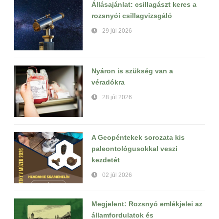
Állásajánlat: csillagászt keres a
rozsnyói csillagvizsgáló
29 júl 2026
Nyáron is szükség van a
véradókra
28 júl 2026
A Geopéntekek sorozata kis
paleontológusokkal veszi
kezdetét
02 júl 2026
Megjelent: Rozsnyó emlékjelei az
államfordulatok és