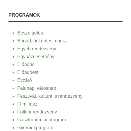
PROGRAMOK
Beszélgetés
Brigád, önkéntes munka
Egyéb rendezvény
Egyházi esemény
Előadás
Előadóest
Évzáró
Falunap, városnap
Fesztivál, kulturális rendezvény
Film, mozi
Folklór rendezvény
Gasztronómiai program
Gyermekprogram