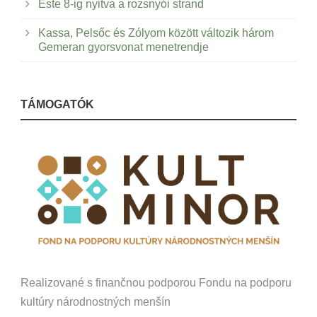
Este 8-ig nyitva a rozsnyói strand
Kassa, Pelsőc és Zólyom között változik három
Gemeran gyorsvonat menetrendje
TÁMOGATÓK
Realizované s finančnou podporou Fondu na podporu
kultúry národnostných menšín