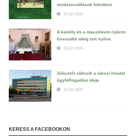
rendszerváltások tükrében
30 jún 2026
A kastély és a mauzóleum nyáron
hosszabb ideig tart nyitva
29 jún 2026
Júliustól változik a városi hivatal
ügyfélfogadási ideje
24 jún 2026
KERESS A FACEBOOKON