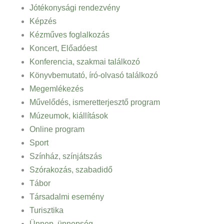
Jótékonysági rendezvény
Képzés
Kézműves foglalkozás
Koncert, Előadóest
Konferencia, szakmai találkozó
Könyvbemutató, író-olvasó találkozó
Megemlékezés
Művelődés, ismeretterjesztő program
Múzeumok, kiállítások
Online program
Sport
Színház, színjátszás
Szórakozás, szabadidő
Tábor
Társadalmi esemény
Turisztika
Ünnep, ünnepség