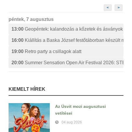
<
>
péntek, 7 augusztus
13:00
Geopéntek: kalandozás a kőzetek és ásványok izg
16:00
Kiállítás a Baska József festőtáborban készült műv
19:00
Retro party a csillagok alatt
20:00
Summer Sensation Open Air Festival 2026: ST
KIEMELT HÍREK
Az Úsvit mozi augusztusi
vetítései
04 aug 2026