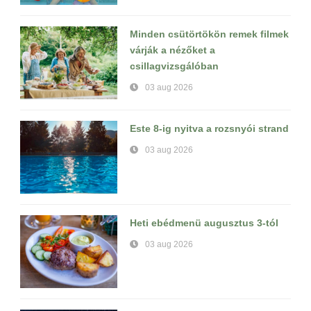
Minden csütörtökön remek filmek
várják a nézőket a
csillagvizsgálóban
03 aug 2026
Este 8-ig nyitva a rozsnyói strand
03 aug 2026
Heti ebédmenü augusztus 3-tól
03 aug 2026