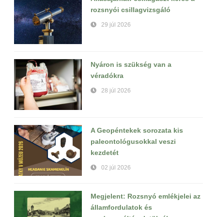
rozsnyói csillagvizsgáló
29 júl 2026
Nyáron is szükség van a
véradókra
28 júl 2026
A Geopéntekek sorozata kis
paleontológusokkal veszi
kezdetét
02 júl 2026
Megjelent: Rozsnyó emlékjelei az
államfordulatok és