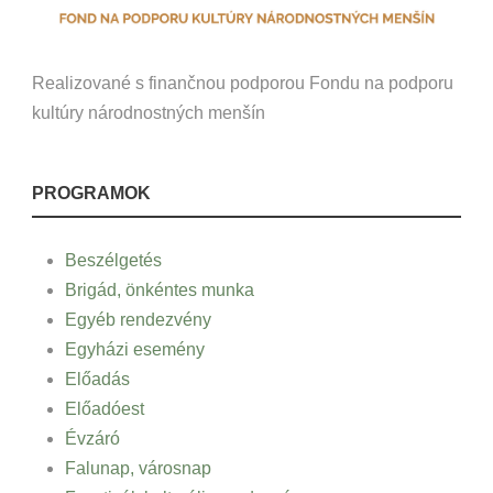
Realizované s finančnou podporou Fondu na podporu
kultúry národnostných menšín
PROGRAMOK
Beszélgetés
Brigád, önkéntes munka
Egyéb rendezvény
Egyházi esemény
Előadás
Előadóest
Évzáró
Falunap, városnap