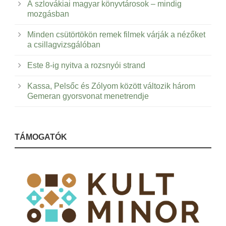
A szlovákiai magyar könyvtárosok – mindig
mozgásban
Minden csütörtökön remek filmek várják a nézőket
a csillagvizsgálóban
Este 8-ig nyitva a rozsnyói strand
Kassa, Pelsőc és Zólyom között változik három
Gemeran gyorsvonat menetrendje
TÁMOGATÓK