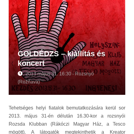
GOLDÉDZS – kiállítás és
koncert
2013 május 31. 16:30 - Rozsnyó
(Rožňava)
Tehetséges helyi fiatalok bemutatkozására kerül sor
2013. május 31-én délután 16.30-kor a rozsnyói
Rozsda Klubban (Rákóczi Magyar Ház, a Tesco
mögött). A látogatók megtekinthetik a Kreator