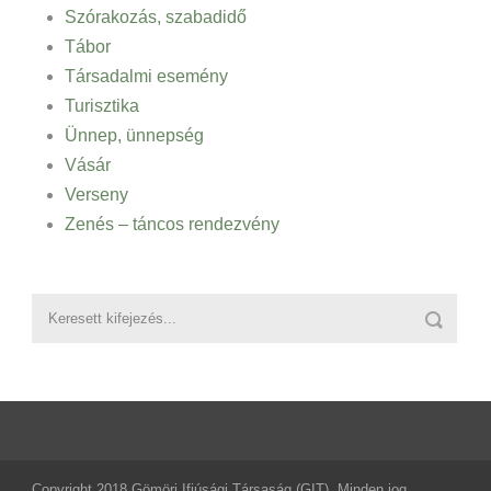
Szórakozás, szabadidő
Tábor
Társadalmi esemény
Turisztika
Ünnep, ünnepség
Vásár
Verseny
Zenés – táncos rendezvény
Copyright 2018 Gömöri Ifjúsági Társaság (GIT), Minden jog