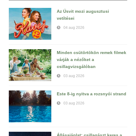
Az Úsvit mozi augusztusi
vetítései
04 aug 2026
Minden csütörtökön remek filmek
várják a nézőket a
csillagvizsgálóban
03 aug 2026
Este 8-ig nyitva a rozsnyói strand
03 aug 2026
Állásajánlat: csillagászt keres a