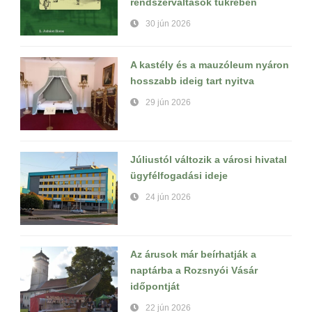
rendszerváltások tükrében
30 jún 2026
A kastély és a mauzóleum nyáron
hosszabb ideig tart nyitva
29 jún 2026
Júliustól változik a városi hivatal
ügyfélfogadási ideje
24 jún 2026
Az árusok már beírhatják a
naptárba a Rozsnyói Vásár
időpontját
22 jún 2026