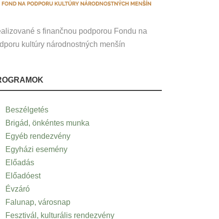
alizované s finančnou podporou Fondu na
dporu kultúry národnostných menšín
ROGRAMOK
Beszélgetés
Brigád, önkéntes munka
Egyéb rendezvény
Egyházi esemény
Előadás
Előadóest
Évzáró
Falunap, városnap
Fesztivál, kulturális rendezvény