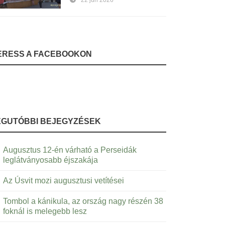
22 jún 2026
ERESS A FACEBOOKON
EGUTÓBBI BEJEGYZÉSEK
Augusztus 12-én várható a Perseidák
leglátványosabb éjszakája
Az Úsvit mozi augusztusi vetítései
Tombol a kánikula, az ország nagy részén 38
foknál is melegebb lesz