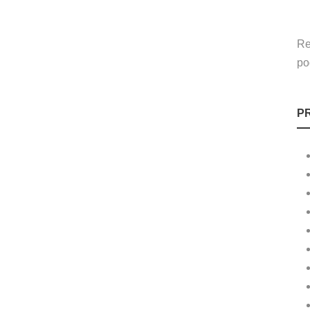
Re
po
P