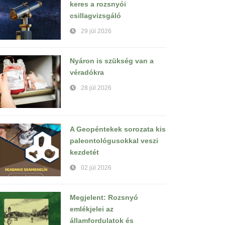
keres a rozsnyói
csillagvizsgáló
29 júl 2026
Nyáron is szükség van a
véradókra
28 júl 2026
A Geopéntekek sorozata kis
paleontológusokkal veszi
kezdetét
02 júl 2026
Megjelent: Rozsnyó
emlékjelei az
államfordulatok és