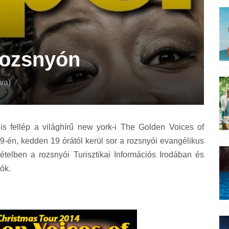
Rozsnyón
va)
s fellép a világhírű new york-i The Golden Voices of
9-én, kedden 19 órától kerül sor a rozsnyói evangélikus
telben a rozsnyói Turisztikai Információs Irodában és
ók.