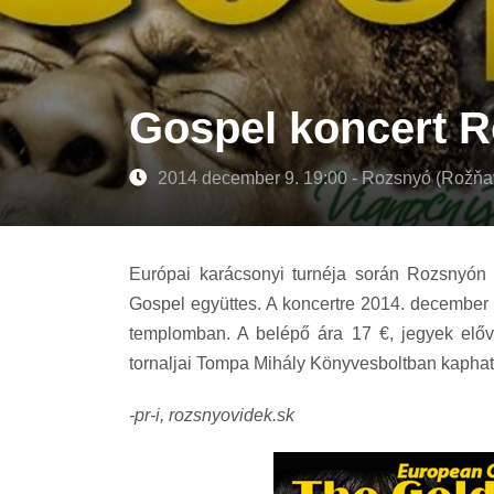
Gospel koncert 
2014 december 9. 19:00 - Rozsnyó (Rožňa
Európai karácsonyi turnéja során Rozsnyón i
Gospel együttes. A koncertre 2014. december 
templomban. A belépő ára 17 €, jegyek elővé
tornaljai Tompa Mihály Könyvesboltban kaphat
-pr-i, rozsnyovidek.sk