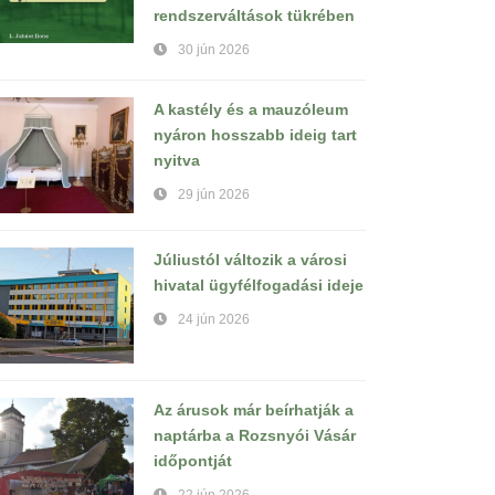
rendszerváltások tükrében
30 jún 2026
A kastély és a mauzóleum
nyáron hosszabb ideig tart
nyitva
29 jún 2026
Júliustól változik a városi
hivatal ügyfélfogadási ideje
24 jún 2026
Az árusok már beírhatják a
naptárba a Rozsnyói Vásár
időpontját