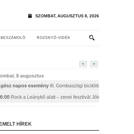
SZOMBAT, AUGUSZTUS 8, 2026
BESZÁMOLÓ
ROZSNYÓ-VIDÉK
<
>
ombat, 8 augusztus
Egész napos esemény
III. Gombaszögi biciklitúra
6:00
Rock a Leánykő alatt – zenei fesztivál Jólészen
IEMELT HÍREK