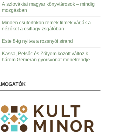
A szlovákiai magyar könyvtárosok – mindig
mozgásban
Minden csütörtökön remek filmek várják a
nézőket a csillagvizsgálóban
Este 8-ig nyitva a rozsnyói strand
Kassa, Pelsőc és Zólyom között változik
három Gemeran gyorsvonat menetrendje
ÁMOGATÓK