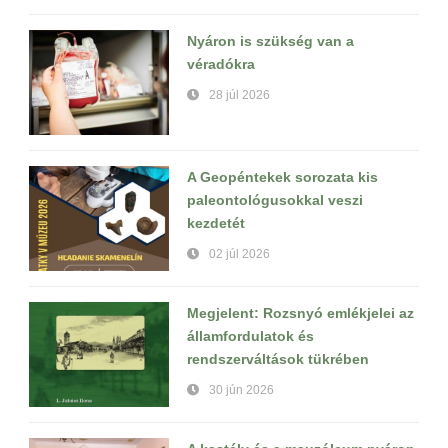
Nyáron is szükség van a
véradókra
28 júl 2026
A Geopéntekek sorozata kis
paleontológusokkal veszi
kezdetét
02 júl 2026
Megjelent: Rozsnyó emlékjelei az
államfordulatok és
rendszerváltások tükrében
30 jún 2026