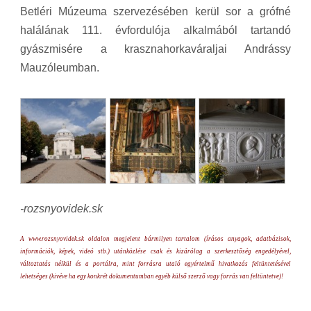
Betléri Múzeuma szervezésében kerül sor a grófné
halálának 111. évfordulója alkalmából tartandó
gyászmisére a krasznahorkaváraljai Andrássy
Mauzóleumban.
-rozsnyovidek.sk
A www.rozsnyovidek.sk oldalon megjelent bármilyen tartalom (írásos anyagok, adatbázisok,
információk, képek, videó stb.) utánközlése csak és kizárólag a szerkesztőség engedélyével,
változtatás nélkül és a portálra, mint forrásra utaló egyértelmű hivatkozás feltüntetésével
lehetséges (kivéve ha egy konkrét dokumentumban egyéb külső szerző vagy forrás van feltüntetve)!