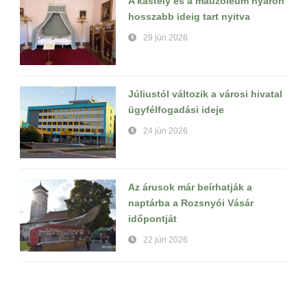
A kastély és a mauzóleum nyáron
hosszabb ideig tart nyitva
29 jún 2026
Júliustól változik a városi hivatal
ügyfélfogadási ideje
24 jún 2026
Az árusok már beírhatják a
naptárba a Rozsnyói Vásár
időpontját
22 jún 2026