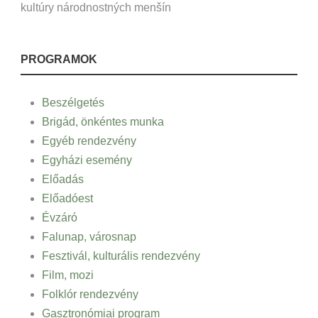
kultúry národnostných menšín
PROGRAMOK
Beszélgetés
Brigád, önkéntes munka
Egyéb rendezvény
Egyházi esemény
Előadás
Előadóest
Évzáró
Falunap, városnap
Fesztivál, kulturális rendezvény
Film, mozi
Folklór rendezvény
Gasztronómiai program