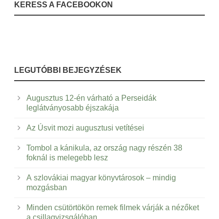
KERESS A FACEBOOKON
LEGUTÓBBI BEJEGYZÉSEK
Augusztus 12-én várható a Perseidák
leglátványosabb éjszakája
Az Úsvit mozi augusztusi vetítései
Tombol a kánikula, az ország nagy részén 38
foknál is melegebb lesz
A szlovákiai magyar könyvtárosok – mindig
mozgásban
Minden csütörtökön remek filmek várják a nézőket
a csillagvizsgálóban