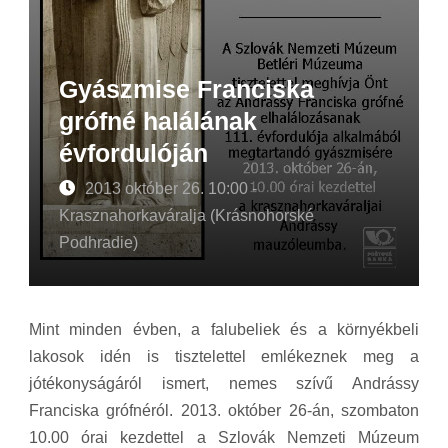
Gyászmise Franciska
grófné halálának
évfordulóján
2013 október 26. 10:00 -
Krasznahorkaváralja (Krásnohorské
Podhradie)
Mint minden évben, a falubeliek és a környékbeli
lakosok idén is tisztelettel emlékeznek meg a
jótékonyságáról ismert, nemes szívű Andrássy
Franciska grófnéról. 2013. október 26-án, szombaton
10.00 órai kezdettel a Szlovák Nemzeti Múzeum