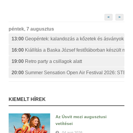
<
>
péntek, 7 augusztus
13:00
Geopéntek: kalandozás a kőzetek és ásványok izg
16:00
Kiállítás a Baska József festőtáborban készült műv
19:00
Retro party a csillagok alatt
20:00
Summer Sensation Open Air Festival 2026: ST
KIEMELT HÍREK
Az Úsvit mozi augusztusi
vetítései
04 aug 2026