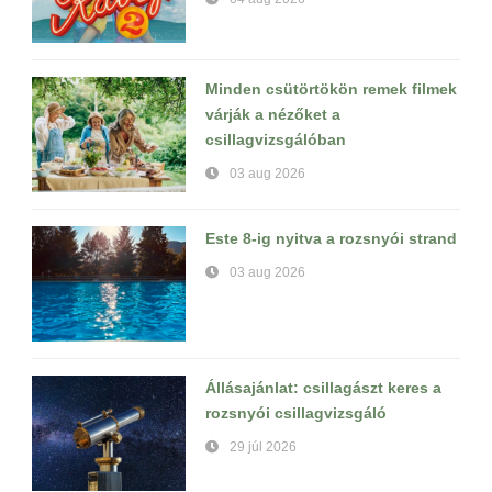
Minden csütörtökön remek filmek
várják a nézőket a
csillagvizsgálóban
03 aug 2026
Este 8-ig nyitva a rozsnyói strand
03 aug 2026
Állásajánlat: csillagászt keres a
rozsnyói csillagvizsgáló
29 júl 2026