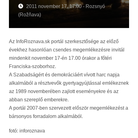
2011 november 17. 17:00 - Rozsnyó
(Rožňava)
Az InfoRoznava.sk portál szerkesztősége az előző
évekhez hasonlóan csendes megemlékezésre invitál
mindenkit november 17-én 17.00 órakor a főtéri
Franciska-szoborhoz.
A Szabadságért és demokráciáért vívott harc napja
alkalmából a résztvevők gyertyagyújtással emlékeznek
az 1989 novemberében zajlott eseményekre és az
abban szereplő emberekre.
A portál 2007-ben szervezett először megemlékezést a
bársonyos forradalom alkalmából.
fotó: inforoznava