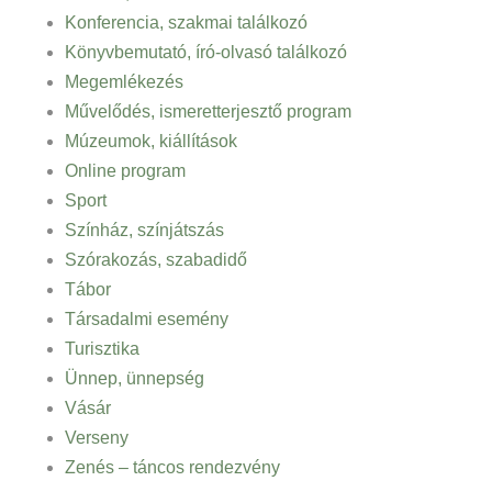
Konferencia, szakmai találkozó
Könyvbemutató, író-olvasó találkozó
Megemlékezés
Művelődés, ismeretterjesztő program
Múzeumok, kiállítások
Online program
Sport
Színház, színjátszás
Szórakozás, szabadidő
Tábor
Társadalmi esemény
Turisztika
Ünnep, ünnepség
Vásár
Verseny
Zenés – táncos rendezvény