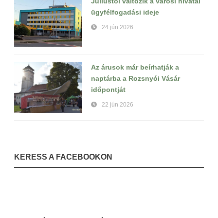
Júliustól változik a városi hivatal
ügyfélfogadási ideje
24 jún 2026
Az árusok már beírhatják a
naptárba a Rozsnyói Vásár
időpontját
22 jún 2026
KERESS A FACEBOOKON