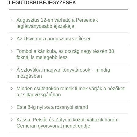
LEGUTÓBBI BEJEGYZÉSEK
Augusztus 12-én várható a Perseidák
leglátványosabb éjszakája
Az Úsvit mozi augusztusi vetítései
Tombol a kánikula, az ország nagy részén 38
foknál is melegebb lesz
A szlovákiai magyar könyvtárosok – mindig
mozgásban
Minden csütörtökön remek filmek várják a nézőket
a csillagvizsgálóban
Este 8-ig nyitva a rozsnyói strand
Kassa, Pelsőc és Zólyom között változik három
Gemeran gyorsvonat menetrendje