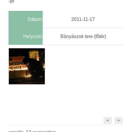
-pr
Dátum:
2011-11-17
Helyszín:
Bányászok tere (főtér)
<
>