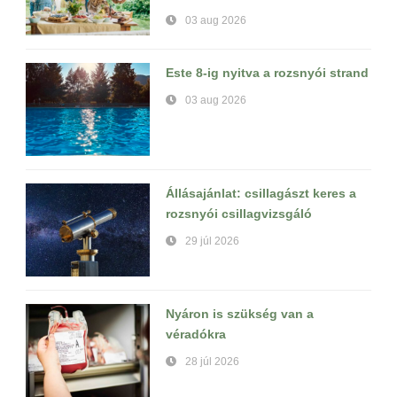
03 aug 2026
Este 8-ig nyitva a rozsnyói strand
03 aug 2026
Állásajánlat: csillagászt keres a
rozsnyói csillagvizsgáló
29 júl 2026
Nyáron is szükség van a
véradókra
28 júl 2026