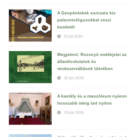
A Geopéntekek sorozata kis
paleontológusokkal veszi
kezdetét
02 júl 2026
Megjelent: Rozsnyó emlékjelei az
államfordulatok és
rendszerváltások tükrében
30 jún 2026
A kastély és a mauzóleum nyáron
hosszabb ideig tart nyitva
29 jún 2026