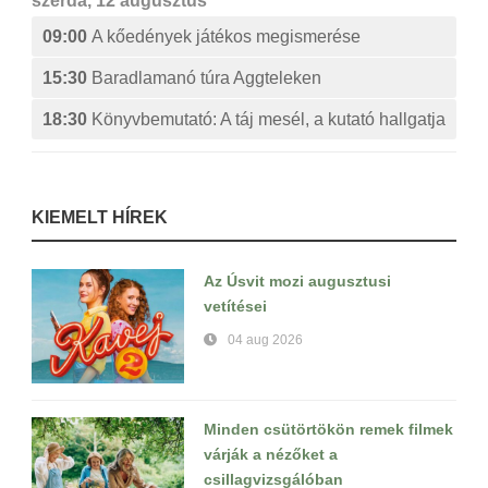
szerda, 12 augusztus
09:00
A kőedények játékos megismerése
15:30
Baradlamanó túra Aggteleken
18:30
Könyvbemutató: A táj mesél, a kutató hallgatja
KIEMELT HÍREK
Az Úsvit mozi augusztusi
vetítései
04 aug 2026
Minden csütörtökön remek filmek
várják a nézőket a
csillagvizsgálóban